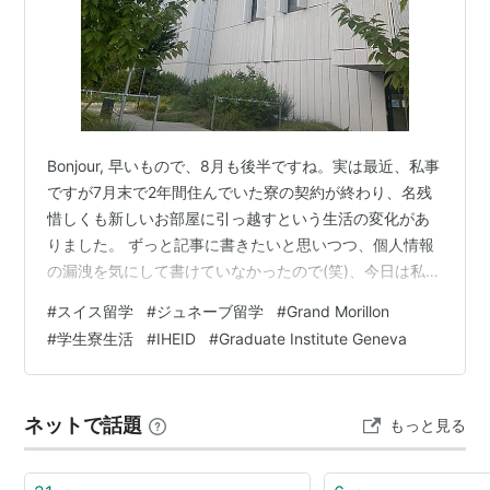
Bonjour, 早いもので、8月も後半ですね。実は最近、私事
ですが7月末で2年間住んでいた寮の契約が終わり、名残
惜しくも新しいお部屋に引っ越すという生活の変化があ
りました。 ずっと記事に書きたいと思いつつ、個人情報
の漏洩を気にして書けていなかったので(笑)、今日は私が
住んでいたGrand Morillon Student Houseについて感想
#
スイス留学
#
ジュネーブ留学
#
Grand Morillon
などまとめたいと思います！私が寮に申し込む際もなか
#
学生寮生活
#
IHEID
#
Graduate Institute Geneva
なかIHEIDの寮についてのレビューなど見つからなかった
ので、今回は良いところも悪いところも、本音で書いて
いくつもりです。 Grand Morillon Student Houseという
ネットで話題
もっと見る
正式名称はちょっ…