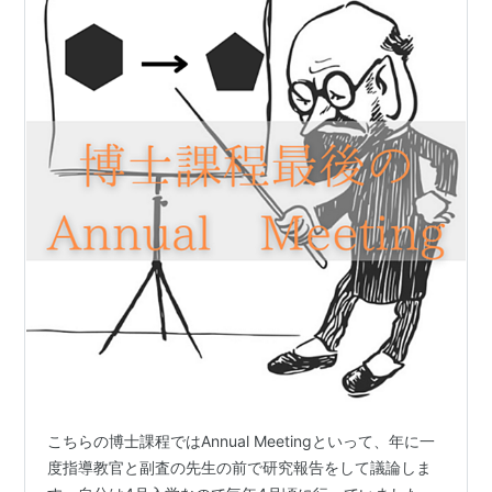
こちらの博士課程ではAnnual Meetingといって、年に一
度指導教官と副査の先生の前で研究報告をして議論しま