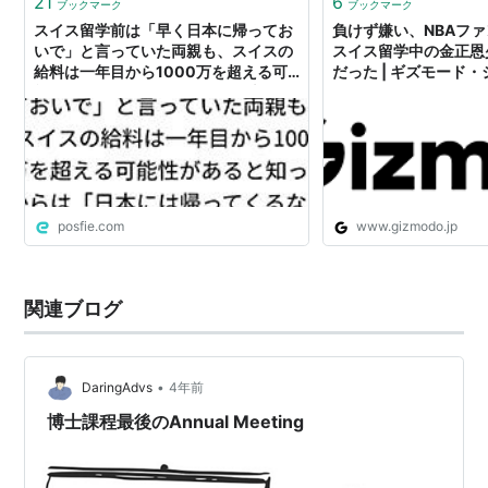
21
6
ブックマーク
ブックマーク
スイス留学前は「早く日本に帰ってお
負けず嫌い、NBAフ
いで」と言っていた両親も、スイスの
スイス留学中の金正恩
給料は一年目から1000万を超える可
だった | ギズモード
能性があると知ってからは「日本には
帰ってくるな、スイスにしがみつけ」
posfie.com
www.gizmodo.jp
関連ブログ
•
DaringAdvs
4年前
博士課程最後のAnnual Meeting