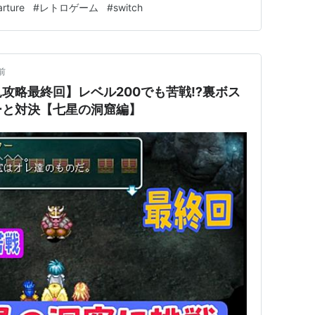
ture
#
レトロゲーム
#
switch
らイオニス編 7イオニスからヴァン王国編 8ヴァン王国
前
攻略最終回】レベル200でも苦戦⁉裏ボス
ーと対決【七星の洞窟編】