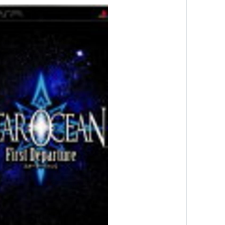
me
(23件) を見る
ツ スターオーシャン1 ファースト ディバーチャ
クウェア・エニックス
me
 3回
(2件) を見る
版】スターオーシャン1 ファーストディパーチャー
ル・サウンドトラック(DVD付)
ト:
ゲーム・ミュージック
ーカー:
スクウェア・エニックス
08/01/30