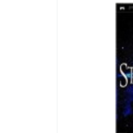
発売日:
2007/12/27
メディア:
Video Ga
クリック
: 40回
この商品を含むブログ 
アルティメットヒッ
ー - PSP
出版社/メーカー:
ス
発売日:
2009/12/03
メディア:
Video Ga
購入
: 2人
クリック
:
この商品を含むブログ 
【PSP
オリジナ
アーティス
出版社/メ
発売日:
20