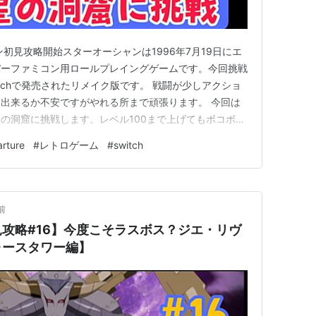
初見攻略開始スターオーシャンは1996年7月19日にエ
パーファミコン用ロールプレイングゲームです。今回挑戦
witchで発売されたリメイク版です。 戦闘が少しアクショ
出来るか不安ですがやれる所まで頑張ります。 今回は
の洞窟に挑戦します。レベル100まで上げてもボコボ
、結局レベル200まで上げて挑戦しましたが裏ボスとの対
ture
#
レトロゲーム
#
switch
/ www.youtube.com 前回の様子はこちら↓↓↓
前
攻略#16】今度こそラスボス？ジエ・リヴ
ォースタワー編】