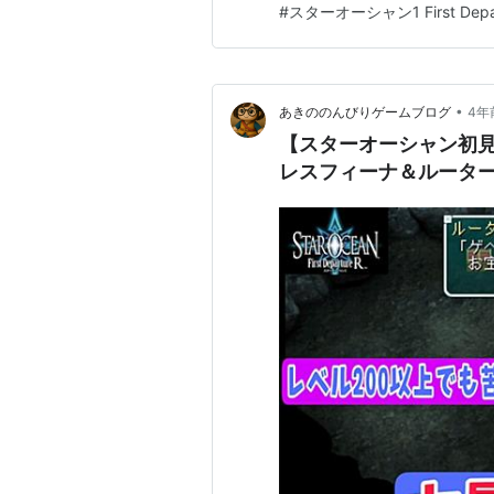
#
スターオーシャン1 First Depar
らパージ神殿編 6エクダートか
からシルヴ…
•
あきののんびりゲームブログ
4年
【スターオーシャン初見
レスフィーナ＆ルータ