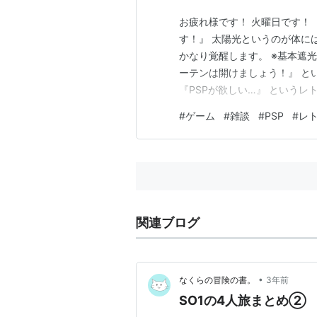
ペリシー：田村ゆかり
お疲れ様です！ 火曜日です！
エリス：植田佳奈
す！』 太陽光というのが体に
ウェルチ・ビンヤード：半場友
かなり覚醒します。 ※基本遮
ーテンは開けましょう！』 と
関連商品
『PSPが欲しい…』 という
いな！ とふと思ったんです。
#
ゲーム
#
雑談
#
PSP
#
レ
トのナンバリングタイトルでして
スターオーシャン1 
で見たら5000円スタートだっ
出版社/メーカー:
ス
発売日:
2007/12/27
メディア:
Video Ga
購入
: 5人
クリック
:
この商品を含むブログ 
関連ブログ
スターオーシャン1
•
なくらの冒険の書。
3年前
ョン)(新型PSP本
SO1の4人旅まとめ②
出版社/メーカー:
ス