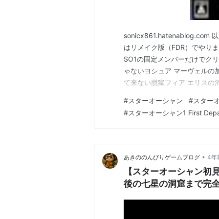
メディア:
クリック
:
この商品を含むブログ (2件) を見る
sonicx861.hatenabl
はリメイク版（FDR）でやり
SO1の固定メンバーだけでクリ
ゃないヨシュア マーヴェルの
て来ない脱獄フィア エリスの
登場は無し ファーゲットで捕
#
スターオーシャン
#
スターオー
動 まとめ 辿ったルート SF
#
スターオーシャン1 First Depar
を仲…
•
あきののんびりゲームブログ
4年
【スターオーシャン初
後の七星の洞窟まで完