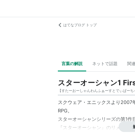
はてなブログ トップ
言葉の解説
ネットで話題
関
スターオーシャン1 First 
【
すたーおーしゃんわんふぁーすとでぃぱーち
スクウェア・エニックスより2007年12月
RPG。
スターオーシャンシリーズ
の第1作
『
スターオーシャン
』のリメイク作