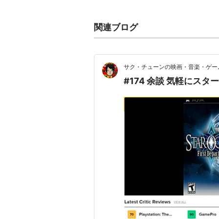
メイク版である『スターオーシャン2 S
声優陣はSFC版からほぼ一新され
関連ブログ
システムも改良されており、新シナ
キャスト
サク・チューンの映画・音楽・ゲー
ラティクス・ファーレンス：宮
#174 余談 気軽にス
ミリー・キリート：生天目仁美
ドーン・マルトー：伊藤健太郎
ロニキス・J・ケニー：浜田賢二
イリア・シルベストリ：小林沙
シウス・ウォーレン：東地宏樹
フィア・メル：豊口めぐみ
ヨシュア・ジェランド：福山潤
マーヴェル・フローズン：桑島
アシュレイ・バーンベルト：若
ティニーク・アルカナ：鈴木千