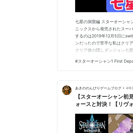
七星の洞窟編 スターオーシャン
ニックスから発売されたスー
するのは2019年12月5日にs
ンだったので苦手な私はクリア
クリア後の隠しダンジョン七星
コ、レベル150でもボコボコ
#
スターオーシャン1 First Depar
決で．．． それではどうぞ(^_^)
www.yo…
•
あきののんびりゲームブログ
4年
【スターオーシャン初見
ォースと対決！【リヴ