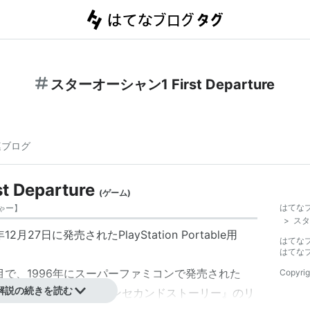
スターオーシャン1 First Departure
連ブログ
Departure
(
ゲーム
)
はてな
ゃー
】
>
スター
27日に発売されたPlayStation Portable用
はてな
はてな
目で、1996年にスーパーファミコンで発売された
Copyrig
解説の続きを読む
品。『スターオーシャンセカンドストーリー』のリ