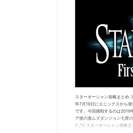
スターオーシャン攻略まとめ ス
年7月19日にエニックスから
です。今回挑戦するのは2019年
ア後の激ムズダンジョン七星の
(^_^)/ スターオーシャン攻
編 3ポートミスからオタニム編