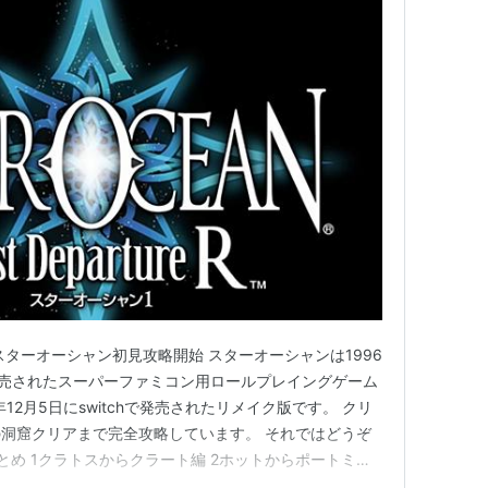
ターオーシャン初見攻略開始 スターオーシャンは1996
発売されたスーパーファミコン用ロールプレイングゲーム
12月5日にswitchで発売されたリメイク版です。 クリ
洞窟クリアまで完全攻略しています。 それではどうぞ
略まとめ 1クラトスからクラート編 2ホットからポートミス
 4タトローイからアストラル城下町編 5トロップの町か