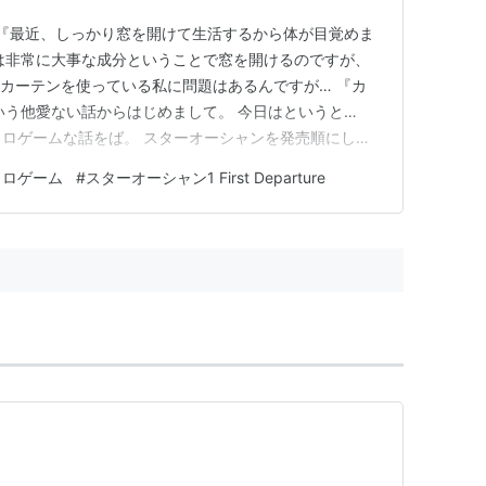
 『最近、しっかり窓を開けて生活するから体が目覚めま
は非常に大事な成分ということで窓を開けるのですが、
恵
光カーテンを使っている私に問題はあるんですが… 『カ
いう他愛ない話からはじめまして。 今日はというと…
レトロゲームな話をば。 スターオーシャンを発売順にした
 で、スターオーシャンはスーパーファミコンからスター
トロゲーム
#
スターオーシャン1 First Departure
… リンク ※2000円以内で買えそう。ただ他のところ
ファースト ディパーチャー(通常版) - PSP
たよう…
クウェア・エニックス
me
 23回
(109件) を見る
 ファースト ディパーチャー(エターナルエディシ
体『PSP-2000』同梱)【メーカー生産終了】
クウェア・エニックス