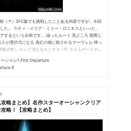
CD
 6回
og.com 以前（↑）SFC版でも挑戦したことある内容ですが、今回
ました。 ラティ・イリア・ミリー・ロニキスといった、
アするという企画です。 辿ったルート 見どころ 雨男じ
加入が選択式になる 真紅の楯に殺されるマーヴェル 帰っ
消滅は無し スッと消えるロニキス一行 タイムゲートの再
まるのはミリーだけ ジエを倒した後、すぐにロークに移
シャン1 First Departure
C版で挑戦した時と同じルートをたどりました。 ・シウス
ture R
前
見攻略まとめ】名作スターオーシャンクリア
全攻略！【攻略まとめ】