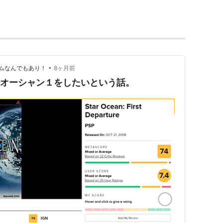
econd Evolution』と同時に発表された。
、フルボイスとなった。グラフィックが一新、ゲーム
リオや新キャラクターも追加された。
•
ムなんでもあり！
8ヶ月前
野真守
ターオーシャン１をしたいという話。
苗
法子
本規夫
尋