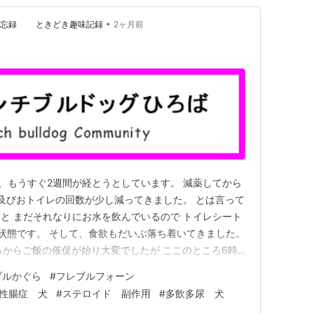
•
忘録 ときどき趣味記録
2ヶ月前
り、もうすぐ2週間が経とうとしています。 減薬してから
量及びおトイレの回数が少し減ってきました。 とは言って
と まだそれなりにお水を飲んでいるので トイレシート
る状態です。 そして、食欲もだいぶ落ち着いてきました。
ろからご飯の催促が始り大変でしたが ここのところ6時
うに💤 夜中のおトイレやお漏らしもなくなったので か
ブルかぐら
#
フレブルフォーン
きたのではないでしょうか。 次の診察でさらに減薬し
性腸症 犬
#
ステロイド 副作用
#
多飲多尿 犬