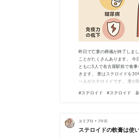
昨日で亡妻の葬儀が終了しまし
ことがたくさんあります。 今
ともに5人で名古屋駅前で食事
きます。 妻はステロイドを3
一人がステロイドです。 妻が関
くその頃から治療や痛みの緩和
#
ステロイド
#
ステロイド 
薬の開発が進んでおり、ステロ
度の利用率がありました。 日
•
ユリブロ
2年前
ステロイドの軟膏は使