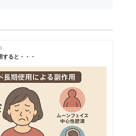
化す...
前
用すると・・・