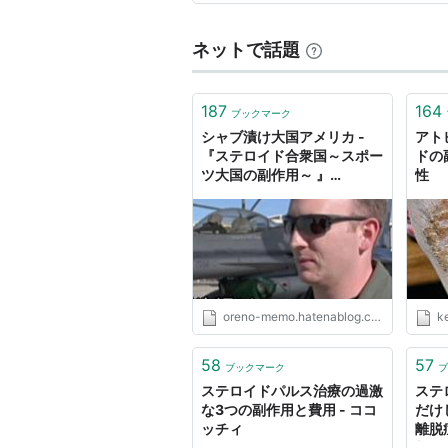
ネットで話題
187
164
ブックマーク
シャブ漬け大国アメリカ -
アト
『ステロイド合衆国～スポー
ドの
ツ大国の副作用～ 』
性
★★★★☆ - 俺のメモ
oreno-memo.hatenablog.com
k
58
57
ブックマーク
ブ
ステロイドパルス治療の過激
ステ
な3つの副作用と費用 - ココ
だけ
ッチィ
離脱
新・