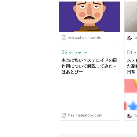
www.cheer-up.info
m
53
51
ブックマーク
ブ
本当に怖い？ステロイドの副
ステ
作用について解説してみた -
た副
はあとぴー
日常
hazimeteatopy.com
m