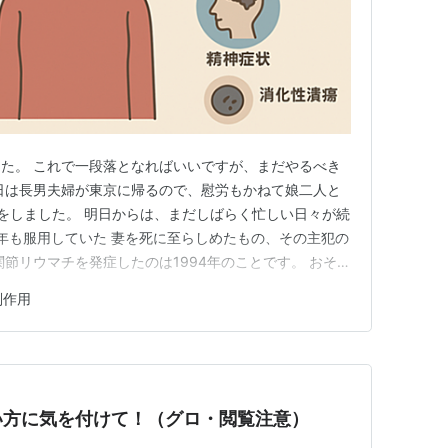
た。 これで一段落となればいいですが、まだやるべき
日は長男夫婦が東京に帰るので、慰労もかねて娘二人と
をしました。 明日からは、まだしばらく忙しい日々が続
0年も服用していた 妻を死に至らしめたもの、その主犯の
節リウマチを発症したのは1994年のことです。 おそら
にステロイドを使っていたと思われます。 現在は治療
副作用
イドの利用率は２割程度のようですが、30年前は5割程
本内科学会雑…
い方に気を付けて！（グロ・閲覧注意）