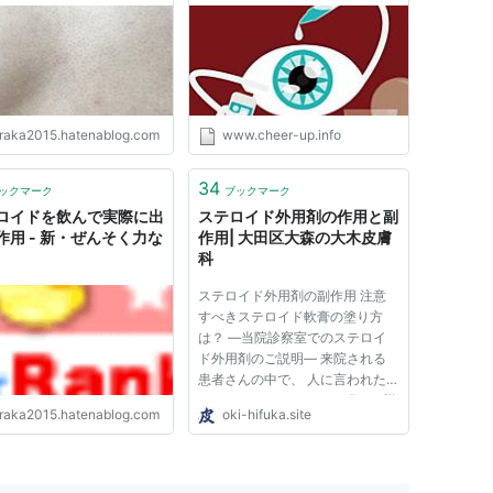
raka2015.hatenablog.com
www.cheer-up.info
34
ックマーク
ブックマーク
ロイドを飲んで実際に出
ステロイド外用剤の作用と副
作用 - 新・ぜんそく力な
作用| 大田区大森の大木皮膚
科
ステロイド外用剤の副作用 注意
すべきステロイド軟膏の塗り方
は？ ―当院診察室でのステロイ
ド外用剤のご説明― 来院される
患者さんの中で、 人に言われた
ことやインターネットの巧みな脱
raka2015.hatenablog.com
oki-hifuka.site
ステサイトの情報を信じてしまい
皮膚科にかかった時には医師のい
うことは信じない方がいます。無
意味な脱ステを行って皮膚炎が悪