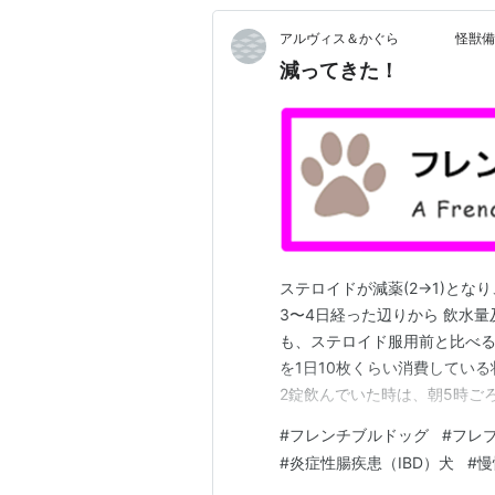
アルヴィス＆かぐら 怪獣備
減ってきた！
ステロイドが減薬(2→1)とな
3〜4日経った辺りから 飲水
も、ステロイド服用前と比べる
を1日10枚くらい消費してい
2錠飲んでいた時は、朝5時ご
くらいまで大人しく寝ているよ
#
フレンチブルドッグ
#
フレ
ぐら自身もだいぶ楽？になって
#
炎症性腸疾患（IBD）犬
#
慢
てもらえるといいね。