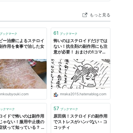
もっと見る
61
ブックマーク
ブックマーク
ピー治療によるステロイ
怖いのはステロイドだけでは
副作用を食事で治した女
ない！抗生剤の副作用にも注
意が必要！ おまけの1コマ有
り - 新・ぜんそく力な日常
enkoubyouki.com
mraka2015.hatenablog.com
57
ックマーク
ブックマーク
ロイドで怖いのは副作用
原田病！ステロイドの副作用
じゃない！服用中止後の
でストレスがハンパない - コ
症状って知っている？ -
コッチィ
ぜんそく力な日常