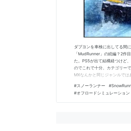
ダブヨンを車検に出してる間に手を
「MudRunner」の続編？
た。PS5が出て結構経つけど
のでこれで十分。カテゴリー
MXなんかと同じジャンルでは
も順位もない。自分でルート
#
スノーランナー
#
SnowRunn
目的地へ向かう寡黙な仕事（作
#
オフロードシミュレーション
イントがある。 基本的に時間