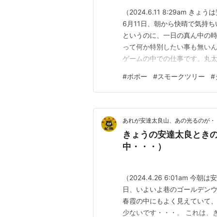
（2024.6.11 8:29a
6月11日、朝から快晴で気持
というのに、一日の真ん中の時
って何か特別したい事も無いん
ゲームの中での仕事です。丸太
SnowRunner） で、最
#
ポポー
#
スモークツリー
#
います。わたしが特に感心す
リアルに流れているのです。…
あれが安達太良山、あの光るのが・
きょうの安達太良ときのう
中・・・）
（2024.4.26 6:01am
日、いよいよ巷のゴールデンウ
春霞の中にもよく見えていて
少ないです・・・。 これは、