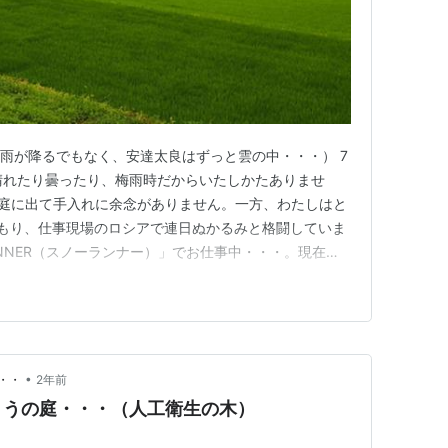
m ちゃんと雨が降るでもなく、安達太良はずっと雲の中・・・） 7
晴れたり曇ったり、梅雨時だからいたしかたありませ
と庭に出て手入れに余念がありません。一方、わたしはと
こもり、仕事現場のロシアで連日ぬかるみと格闘していま
RUNNER（スノーランナー）」でお仕事中・・・。現在の
ムの画面とはいいながら、草花の配置などもなかなかのも
晴れたり降ったり。川と水たまり、泥沼との格闘なんで
•
・・
2年前
ょうの庭・・・（人工衛生の木）