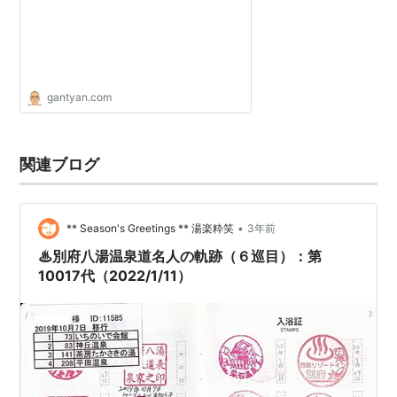
gantyan.com
関連ブログ
•
** Season's Greetings ** 湯楽粋笑
3年前
♨別府八湯温泉道名人の軌跡（６巡目）：第
10017代（2022/1/11）