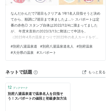
なんだかんだで7巡目もクリア♨ 1年1名人目指そうと決め
てから、順調に7巡目まで来ましたよ…✨ スパポートは定
番の赤色◎ スタンプ自体は2022/12/4に溜まってました
が、 年度末直前の2023/3/13に郵送にて申請を。
（2023年4月の温泉まつりで2022年の名人カードをゲッ
トするため～） ※紫字はもう今では脱退済・期間限定レ
#
別府八湯温泉道
#
別府八湯温泉道名人
#
別府温泉
アスタンプか、スタンプリニュアルの箇所です※黒太字は
#
大分県の温泉
#
スパポート
痛恨のダブルスタンプです…orz →今回は無かったみた
い！ トキハ別府店足湯／血の池地獄／大分空港足湯／不
老泉／野上本館／サンライン別府／弓松／梅園／海門寺
ネットで話題
もっと見る
／亀の井ホテル／上原（かみはる）／弓ヶ浜／ふじみ／
的ヶ浜…
12
ブックマーク
別府八湯温泉道で温泉名人を目指そ
う！スパポートの値段と初級参加方法