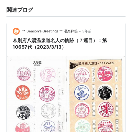
関連ブログ
•
** Season's Greetings ** 湯楽粋笑
3年前
♨別府八湯温泉道名人の軌跡（７巡目）：第
10657代（2023/3/13）