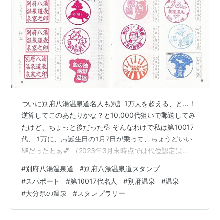
ついに別府八湯温泉道名人も累計1万人を超える、と…！
逆算してこのあたりかな？と10,000代狙いで郵送してみ
たけど、ちょっと後だった💦 そんなわけで私は第10017
代、 1万に、お誕生日の1月7日が乗って、ちょうどいい
№だったわぁ💕 （2023年3月末時点では代位認定は
10650代認定まで進んでいます） 「ケータイ温泉道」が
#
別府八湯温泉道
#
別府八湯温泉道スタンプ
なくなるときに、 既にケータイにたまっていたスタンプ
#
スパポート
#
第10017代名人
#
別府温泉
#
温泉
分を移してもらったのが冒頭の４つ。 神丘温泉… あの伝
#
大分県の温泉
#
スタンプラリー
説の駄菓子屋奥の温泉… 嗚呼、懐かしや…。。 ※紫字は
もう今では脱退済みか、スタンプリニュアルの箇所です※