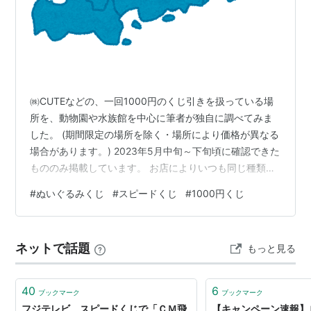
㈱CUTEなどの、一回1000円のくじ引きを扱っている場
所を、動物園や水族館を中心に筆者が独自に調べてみま
した。 (期間限定の場所を除く・場所により価格が異なる
場合があります。) 2023年5月中旬～下旬頃に確認できた
もののみ掲載しています。 お店によりいつも同じ種類の
ぬいぐるみを扱っている所と、時期により種類の入れ替
#
ぬいぐるみくじ
#
スピードくじ
#
1000円くじ
わりのある場所があります。 くじの取り扱い時間が店舗
の営業時間と異なる場合があります。 最新の営業状況な
どを確認してからお出かけすることをおススメいたしま
ネットで話題
もっと見る
す。 「オ」・・・オリジナルや限定のぬいぐるみくじが
ある施設や店舗 鳥取県 岡山県 広島県 島根県 山口県 鳥取
県 らくだや …
40
6
ブックマーク
ブックマーク
フジテレビ、スピードくじで「ＣＭ飛
【キャンペーン速報】