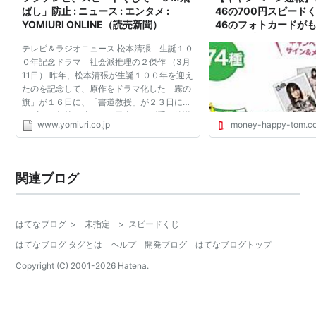
ばし」防止 : ニュース : エンタメ :
46の700円スピード
YOMIURI ONLINE（読売新聞）
46のフォトカードがも
年7/31(水)～ : 節
テレビ＆ラジオニュース 松本清張 生誕１０
増やすブログ 目指せ
０年記念ドラマ 社会派推理の２傑作 （3月
11日） 昨年、松本清張が生誕１００年を迎え
たのを記念して、原作をドラマ化した「霧の
旗」が１６日に、「書道教授」が２３日に、
いずれも午後９時から、日本テレビ系で放送
www.yomiuri.co.jp
money-happy-tom.c
される。両作品とも５年前に終了した「火曜
サスペンス劇場...
関連ブログ
はてなブログ
>
未指定
>
スピードくじ
はてなブログ タグとは
ヘルプ
開発ブログ
はてなブログトップ
Copyright (C) 2001-
2026
Hatena.