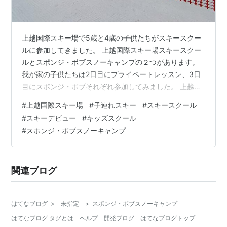
上越国際スキー場で5歳と4歳の子供たちがスキースクー
ルに参加してきました。 上越国際スキー場スキースクー
ルとスポンジ・ボブスノーキャンプの２つがあります。
我が家の子供たちは2日目にプライベートレッスン、3日
目にスポンジ・ボブそれぞれ参加してみました。 上越国
際スキー場スキースクールの基本情報 上越国際スキー場
#
上越国際スキー場
#
子連れスキー
#
スキースクール
スキースクールの種類 上越国際スキー場スキースクール
#
スキーデビュー
#
キッズスクール
の受付場所 スクールの持ち物 スクールの時間 レッスン
#
スポンジ・ボブスノーキャンプ
料金 受付の様子 事前予約について スキースクールの違
いについて プライベートレッスンの場合 スポンジ・ボブ
スノーキャンプの場合 レッスンの様子 感想（2023年3
関連ブログ
月） 感想（20…
はてなブログ
>
未指定
>
スポンジ・ボブスノーキャンプ
はてなブログ タグとは
ヘルプ
開発ブログ
はてなブログトップ