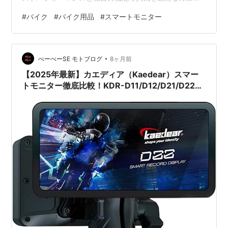
ィア（Kaedear）の主要モデルを、スペック、機能、そ
#
バイク
#
バイク用品
#
スマートモニター
してユーザーの口コミに基づいて徹底的に比較します。
•
ぺーぺーSE モトブログ
8ヶ月前
【2025年最新】カエディア（Kaedear）スマー
トモニター徹底比較！KDR-D11/D12/D21/D22の
選び方とユーザー評価