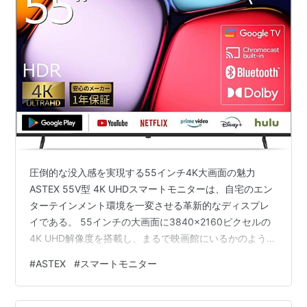
圧倒的な没入感を実現する55インチ4K大画面の魅力
ASTEX 55V型 4K UHDスマートモニターは、自宅のエン
ターテインメント環境を一変させる革新的なディスプレ
イである。 55インチの大画面に3840×2160ピクセルの
4K UHD解像度を搭載し、まるで映画館にいるかのような
圧倒的な臨場感を提供する。 画素ピッチ約0.315mmとい
#
ASTEX
#
スマートモニター
う緻密な描写力は、細部まで鮮明に映し出す。 16.7M色
の豊かな色彩表現と最大220cd/m²の輝度により、明暗の
コントラストがはっきりと表現され、映像作品本来の美