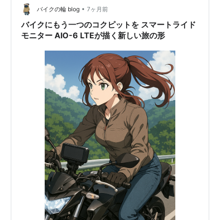
•
しさを余すことなく再現するのだ。 特筆すべきは広視野
バイクの輪 blog
7ヶ月前
角178度を誇るDLEDパネルの採用である。…
バイクにもう一つのコクピットを スマートライド
モニター AIO-6 LTEが描く新しい旅の形