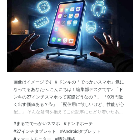
画像はイメージです 📱ドンキの「でっかいスマホ」気に
なってるあなたへ こんにちは！編集部デスクです♪ 「ド
ンキの27インチスマホって実際どうなの？」 「9万円近
く出す価値ある？💦」 「配信用に欲しいけど、性能が心
配…」 そんな疑問を抱えてこの記事にたどり着いたあな
た！ めちゃくちゃ分かります😭✨ 27インチのAndroidタ
#
まるででっかいスマホ
#
ドンキホーテ
ブレットなんて、聞いただけでワクワクしますよね！ で
#
27インチタブレット
#
Androidタブレット
も同時に「本当に買って大丈夫かな…」って不安にもな
#
スマートモニター
#
情熱価格