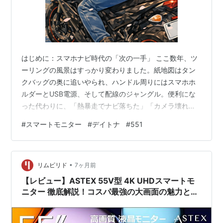
はじめに：スマホナビ時代の「次の一手」 ここ数年、ツ
ーリングの風景はすっかり変わりました。紙地図はタン
クバッグの奥に追いやられ、ハンドル周りにはスマホホ
ルダーとUSB電源、そして配線のジャングル。便利にな
った代わりに、「熱暴走でナビ落ちた」「カメラ壊れ
た」「雨の日はビクビク」という、新しいストレスも増
#
スマートモニター
#
デイトナ
#
551
えましたよね。 そんな“スマホナビ時代の行き詰まり
感”に、横からスッと割り込んできたのが、Daytona「モ
トスマートモニター551」。 スマホをむき出しで晒すの
•
ではなく、「スマホはポケットにしまって、バイクには
リムピリド
7ヶ月前
専用モニターを」という発想の転換です。5.5インチの
【レビュー】ASTEX 55V型 4K UHDスマートモ
IPS液晶、防塵防水、アルミハイブ…
ニター 徹底解説！コスパ最強の大画面の魅力と
は？