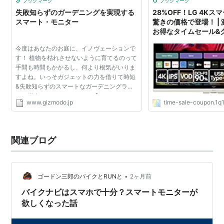
ブックマーク
ブックマーク
失敗知らずのガーデニングを実現する
28%OFF！LG 4K
スマート・モニター
驚きの価格で登場！ |
お得なタイムセール&
ログ
今度はあなたのお庭に、イノヴェーションで
す！ 植物を枯れさせないように育てるのって
手間も時間もかかるし、何より根気がいりま
すよね。いっそガジェットの力を借りて時短
&失敗知らずのスマートなガーデニングライ
フを満喫しちゃいましょう！ ｢Edyn｣はガー
www.gizmodo.jp
time-sale-coupon.1q
デニング・ライフをサポートするスマート・
ガーデニングシステ...
関連ブログ
•
ゴードン三郎のバイクとRUNと
2ヶ月前
バイクナビはスマホで十分？スマートモニターが
欲しくなった話