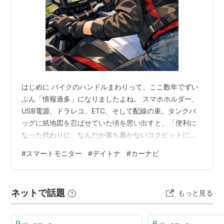
はじめに バイクのハンドルまわりって、ここ数年でずい
ぶん「情報過多」になりましたよね。 スマホホルダー、
USB電源、ドラレコ、ETC、そして配線の束。タンクバ
ッグに紙地図を忍ばせていた頃を思い出すと、「便利に
なった代わりに、なんだか落ち着かないコクピットにな
ったな」と感じるライダーも多いはずです。 そこへ追い
#
スマートモニター
#
デイトナ
#
カーナビ
打ちをかけるのが、スマホナビの“副作用”。 直射日光で
画面が真っ暗になったり、熱暴走でナビが落ちたり、振
動でカメラが壊れたり、雨の日はビニール袋をかぶせて
ネットで話題
もっと見る
みたり──。 ツーリングの相棒だったはずのスマホが、い
つの間にか「壊れないか見張る対象」になっている。こ
れが今の時代の、ちょっとした行き…
9
6