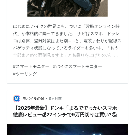
はじめに バイクの世界にも、ついに「常時オンライン時
代」が本格的に降ってきました。 ナビはスマホ、ドラレ
コは別体、盗難対策はまた別……と、電装まわりが配線ス
パゲッティ状態になっているライダーも多い中、「もう
全部まとめて面倒見ますよ」と名乗りを上げたのが、
TANAXのスマートライドモニター SRS-030 AIO-6 LTE
#
スマートモニター
#
バイクスマートモニター
です。 今回は、このAIO-6 LTEがどんな思想で作られた
#
ツーリング
ガジェットなのか、どんな人には刺さって、どんな人に
は「うーん」となるのかを、良いところもイタいところ
も含めて、ざっくりではなくガッツリ掘っていきます。
レビューというより、「この製品とどう付き合うか」を
•
モバイルの泉
8ヶ月前
一緒に妄想す…
【2025年最新】ドンキ「まるででっかいスマホ」
徹底レビュー💰27インチで9万円切りは買い?🤔