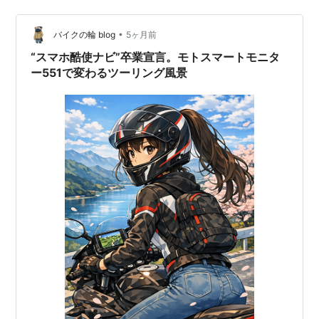
心します。 ナビのおかげでバイクで今では静岡や長野方
面へのツーリングも気軽に行けるように…
•
バイクの輪 blog
5ヶ月前
“スマホ酷使ナビ”卒業宣言。モトスマートモニタ
ー551で変わるツーリング風景