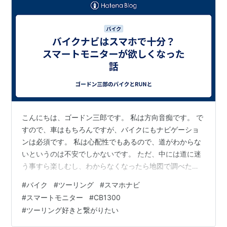
こんにちは、ゴードン三郎です。 私は方向音痴です。 で
すので、車はもちろんですが、バイクにもナビゲーショ
ンは必須です。 私は心配性でもあるので、道がわからな
いというのは不安でしかないです。 ただ、中には道に迷
う事すら楽しむし、わからなくなったら地図で調べた
り、人に聞いたり楽しみながら目的地を目指す。そんな
#
バイク
#
ツーリング
#
スマホナビ
人もいると思います。 まあ、スマホが普及する前のバイ
#
スマートモニター
#
CB1300
ク旅は皆そんな感じでしたけれども。 私はスマホのナビ
#
ツーリング好きと繋がりたい
でバイクを楽しんでいます。 はじめての道や遠くの目的
地でも連れて行ってくれるナビはすごいなーといつも感