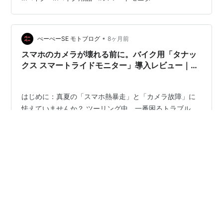
6 LTE」「AIO-5 Play」「AIO-5 Lite」「XR-2」の具体的
な特徴を比較し、どのようなライダーにどのモデルが最
適か、そして実際のユーザーの口コミを交えて徹底解説
•
します。
ぺーぺーSE モトブログ
8ヶ月前
スマホのカメラが壊れる前に。バイク用「タナッ
クス スマートライドモニター」導入レビュー｜4
万円の価値はあるか？
はじめに：真夏の「スマホ熱暴走」と「カメラ故障」に
怯えていませんか？ ツーリング中、一番困るトラブル。
それはバイクの故障ではなく、「スマホナビの停止」で
はないでしょうか。 現代のツーリングにおいて、スマホ
ナビは命綱です。しかし、高価なスマートフォンをバイ
クのハンドルにマウントし続けることには、大きなリス
#
バイク
#
バイク用品
#
スマートモニター
クが伴います。 振動による破壊： バイク特有の高周波振
動が、iPhoneなどの高価な光学手ブレ補正機能を物理的
に破壊するリスク。 真夏の熱暴走： 直射日光と充電の熱
•
でスマホがオーバーヒートし、ナビ画面が突然真っ暗に
バイクの輪 blog
9ヶ月前
なる恐怖。 雨天時の操作不能： 防水スマホでも、画面が
「自動オービス検知で安心をプラス！MAXWIN