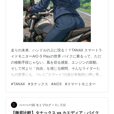
走りの未来、ハンドルの上に現る！？TANAX スマートラ
イドモニターAIO-5 Playの世界 バイクに乗るって、ただ
の移動手段じゃない。風を切る感覚、エンジンの鼓動、
そして何より「自由」を感じる瞬間。そんなライダーた
ちの世界にも、ついに“スマート”の波が本格的に押し寄せ
てきた。スマホナビだけじゃ物足りない、でもゴチャゴ
#
TANAX
#
タナックス
#
AIO5
#
スマートモニター
チャした配線や複雑な設定はイヤ…そんな欲張りな願い
を叶えてくれるのが、TANAXの「スマートライドモニタ
ーAIO-5 Play（SRS-015）」だ。 このガジェット、ただ
•
のモニターじゃない。時代は「情報をいかに自然に、か
ぺーぺーSE モトブログ
8ヶ月前
つ安全に取り込むか」がテーマ。ライダーの視線の先
【徹底比較】タナックス vs カエディア：バイク