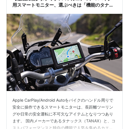
に、必要…
用スマートモニター、選ぶべきは「機能のタナッ
クス」か「コスパのカエディア」か？
Apple CarPlay/Android Autoをバイクのハンドル周りで
安全に操作できるスマートモニターは、長距離ツーリン
グや日常の安全運転に不可欠なアイテムとなりつつあり
ます。 国内メーカーであるタナックス（TANAX）と、コ
ストパフォーマンスと独自の機能で人気を集めるカエデ