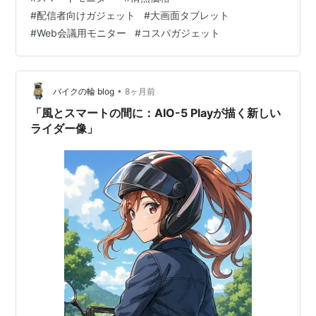
りますよね💦 安心してください！ この記事では、ドンキ
#
配信者向けガジェット
#
大画面タブレット
ホーテが2025年11月28日に発売した話題の「まるででっ
#
Web会議用モニター
#
コスパガジェット
かいスマホ」について、 ✅ 実際の使用感やスペックの詳
細 ✅…
•
バイクの輪 blog
8ヶ月前
「風とスマートの間に：AIO-5 Playが描く新しい
ライダー像」