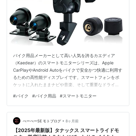
バイク用品メーカーとして高い人気を誇るカエディア
（Kaedear）のスマートモニターシリーズは、Apple
CarPlayやAndroid Autoをバイクで安全かつ快適に利用す
るための高性能ディスプレイです。スマートフォンをポ
ケットに入れたままナビや音楽、そして重要なドライブ
レコーダー機能（ドラレコモデル）を一元管理できま
#
バイク
#
バイク用品
#
スマートモニター
す。 本記事では、カエディアの主要なスマートモニター
「KDR-D11」「KDR-D12」「KDR-D21」「KDR-D22」
の具体的な機能や違い、そして実際のユーザーからの口
•
コミを詳しく解説し、あなたにぴったりの一台を見つけ
ぺーぺーSE モトブログ
8ヶ月前
るお手伝いをします。
【2025年最新版】タナックス スマートライドモ