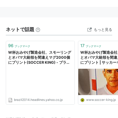
ネットで話題
もっと見る
96
17
ブックマーク
ブックマーク
W杯おみやげ製造会社、スモーリング
W杯おみやげ製造会社
とオバマ大統領を間違えマグ2000個
とオバマ大統領を間違
にプリント(SOCCER KING) - ブラジ
にプリント | サッカ
ルワールドカップ特集 - スポーツナビ
brazil2014.headlines.yahoo.co.jp
www.soccer-king.jp