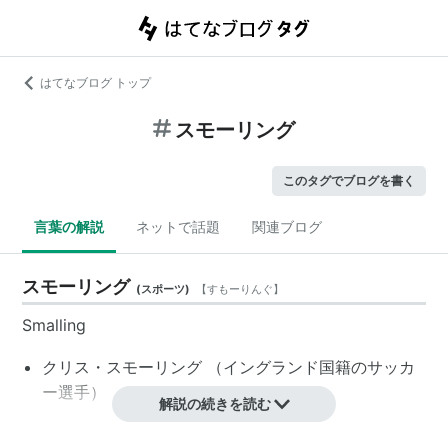
はてなブログ トップ
スモーリング
このタグでブログを書く
言葉の解説
ネットで話題
関連ブログ
スモーリング
(
スポーツ
)
【
すもーりんぐ
】
Smalling
クリス・スモーリング
（
イングランド
国籍の
サッカ
ー選手
）
解説の続きを読む