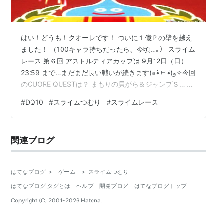
はい！どうも！クオーレです！ ついに１億Ｐの壁を越え
ました！ （100キャラ持ちだったら、今頃…｡） スライム
レース 第６回 アストルティアカップは 9月12日（日）
23:59 まで…まだまだ長い戦いが続きます(๑•̀ㅂ•́)و✧今回
のCUORE QUESTは？ まもりの貝がら＆ジャンプＳ… 完
全運任せスライムつむりの挑戦！ ☝こんなスライムつむ
#
DQ10
#
スライムつむり
#
スライムレース
りを育てました！スピード：Ａ ジャンプ率：Ｓ スタミ
ナ：Ｂ 最大ＭＰ：Ｂ（13）とくぎ ピオラ：ＭＰ４ ラリ
ホー：ＭＰ１ 無敵アクセル：ＭＰ９ まもりの貝がらまも
関連ブログ
りの貝がらとは？ 受ける妨害をまれに無効化する 常に効
果のあるスキルです。・・・それに加え…
はてなブログ
>
ゲーム
>
スライムつむり
はてなブログ タグとは
ヘルプ
開発ブログ
はてなブログトップ
Copyright (C) 2001-
2026
Hatena.