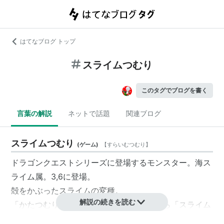
はてなブログ トップ
スライムつむり
このタグでブログを書く
言葉の解説
ネットで話題
関連ブログ
スライムつむり
(
ゲーム
)
【
すらいむつむり
】
ドラゴンクエストシリーズに登場するモンスター。海ス
ライム属。3,6に登場。
殻をかぶったスライムの変種。
解説の続きを読む
「かたつむり」のスライムバージョンだから「スライム
つむり」か。