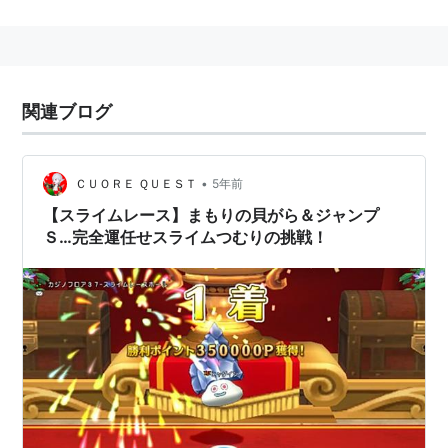
見た目通りやたら守備力が高く、ヒャドやラリホーを唱
える上に仲間を呼ぶのでたちが悪い。
同属（色違い）のモンスター（括弧内は登場したシリー
関連ブログ
ズ）
マリンスライム(3,6)
•
ＣＵＯＲＥ ＱＵＥＳＴ
5年前
【スライムレース】まもりの貝がら＆ジャンプ
*リスト：リスト::ドラクエのスライム属
Ｓ…完全運任せスライムつむりの挑戦！