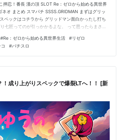
ぱちんこ押忍！番長 漢の頂 SLOT Re：ゼロから始める異世界
ゴネオ まとめ スマパチ SSSS.GRIDMAN まずはグリッ
ね スペックはコチラから グリッドマン面白かったし打ち
り七匠ってのが引っかかるよな。 って思ったらまさか
よ 導入日は、１１月５日 eぱちんこ押忍！番長 漢の頂
#
Re：ゼロから始める異世界生活
#
リゼロ
す。 スペック 大当たり確率：１/１７９.５ …
ンコ
#
パチスロ
？！成り上がりスペックで爆裂LTへ！！ [新