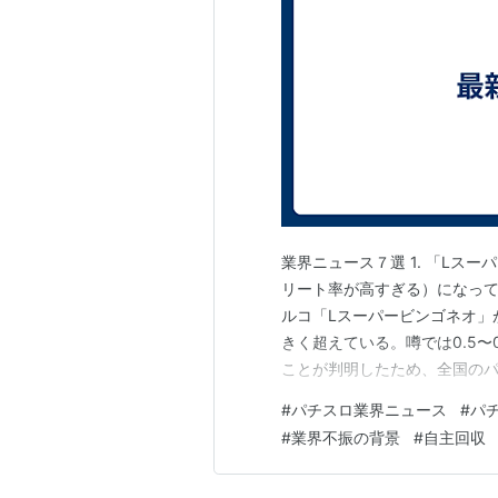
業界ニュース７選 1. 「Lス
リート率が高すぎる）になって
ルコ「Lスーパービンゴネオ」
きく超えている。噂では0.5〜
ことが判明したため、全国の
決定。 パチンコ業界は、警察
#
パチスロ業界ニュース
#
パ
を守る必要があります。コン
#
業界不振の背景
#
自主回収
能性があり、他のメーカーから