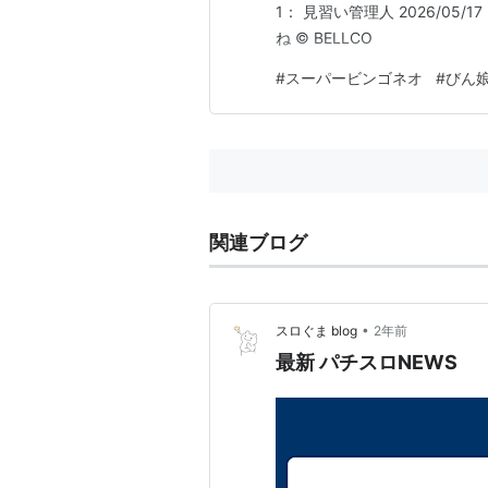
1： 見習い管理人 2026/05/17 (
ね © BELLCO
#
スーパービンゴネオ
#
びん
関連ブログ
•
スロぐま blog
2年前
最新 パチスロNEWS