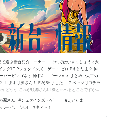
見で選ぶ新台紹介コーナー！ それではいきましょう e大
ングLT Pシュタインズ・ゲート ゼロ Pえとたま２ 神
スーパービンゴネオ 沖ドキ！ゴージャス まとめ e大工の
グLT まずは源さん！ PVが出ました！ スペックはコチラ
るかどうか これが現源さんLT機と比べるところですか
のは魅力的よな。 導入日は、１２月２日 Pシュタイン
の源さん
#
シュタインズ・ゲート
#
えとたま
ゲ スペックが出ましたね。 スペック 大当たり確率：１/
ーパービンゴネオ
#
沖ドキ！