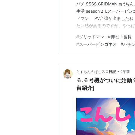
パチ SSSS.GRIDMAN e
生活 season２ Lスーパービン
ドマン！ PV台弾が出ました
たい感があるのですが、やっぱ
のオリ曲搭載ですって！最高か
#
グリッドマン
#
押忍！番長
続いて番長です スマパチで出ま
#
スーパービンゴネオ
#
パチ
•
らすらんのぱちスロ日記
2年前
６.６号機がついに始動
台紹介]