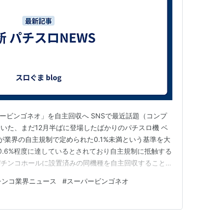
ーパービンゴネオ」を自主回収へ SNSで最近話題（コンプ
いた、まだ12月半ばに登場したばかりのパチスロ機 ベ
が業界の自主規制で定められた0.1%未満という基準を大
0.6%程度に達しているとされており自主規制に抵触する
パチンコホールに設置済みの同機種を自主回収することを
庁からの厳しい監視下にあり、業界内で自主的にルール
チンコ業界ニュース
#
スーパービンゴネオ
プリート率の逸脱は、業界全体への規制強化につながる可
も反発…