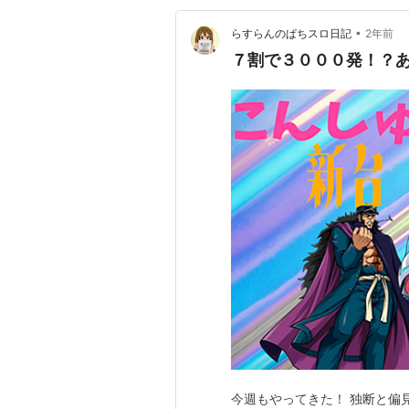
•
らすらんのぱちスロ日記
2年前
７割で３０００発！？あ
今週もやってきた！ 独断と偏