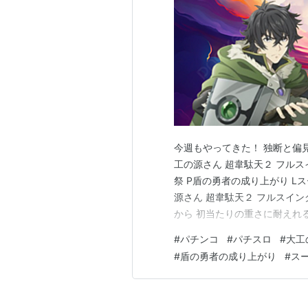
今週もやってきた！ 独断と偏
工の源さん 超韋駄天２ フルスイ
祭 P盾の勇者の成り上がり L
源さん 超韋駄天２ フルスイン
から 初当たりの重さに耐えれ
ね。 ただ初当たりからLTって
#
パチンコ
#
パチスロ
#
大工
ズ・ゲート ゼロ 続いてシュタ
#
盾の勇者の成り上がり
#
ス
３１９.…