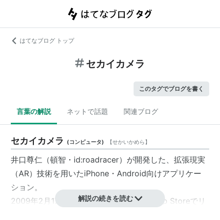
はてなブログ トップ
セカイカメラ
このタグでブログを書く
言葉の解説
ネットで話題
関連ブログ
セカイカメラ
(
コンピュータ
)
【
せかいかめら
】
井口尊仁（頓智・
id:roadracer
）が開発した、拡張現実
（AR）技術を用いたiPhone・Android向けアプリケー
ション。
解説の続きを読む
2009年2月17日、公開。同年9月24日、App Storeでリ
リース。2014年1月22日、サービス終了。