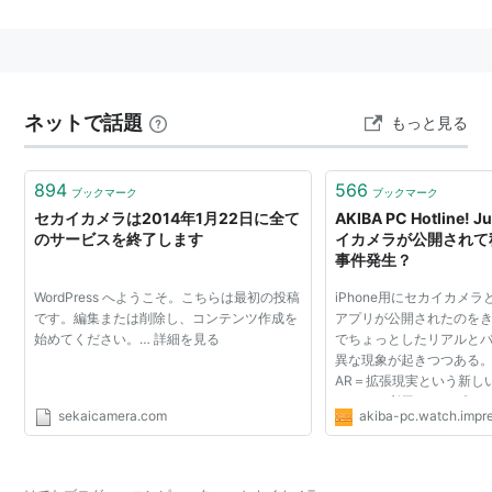
概要
リアルタイムに撮影している映像と重ねて，「エ
ネットで話題
もっと見る
アタグ」と呼ばれる半透明のアイコンが現れる。
ユーザーの位置からの距離に応じて，アイコンの
894
566
ブックマーク
ブックマーク
大きさが変わる。
セカイカメラは2014年1月22日に全て
AKIBA PC Hotline! J
タグをタッチすれば，そのタグに関する詳細な情
のサービスを終了します
イカメラが公開されて
報が現れる。ユーザー同士の情報交換も可能。
事件発生？
自分の位置にコメントを残しておくことで，同じ
WordPress へようこそ。こちらは最初の投稿
iPhone用にセカイカメ
です。編集または削除し、コンテンツ作成を
アプリが公開されたのを
場所に後から来た友人にメッセージを渡せる。
始めてください。… 詳細を見る
でちょっとしたリアルと
異な現象が起きつつある。
頓智・，「セカイカメラ」を初披露 | 日経
AR＝拡張現実という新し
xTECH（クロステック）
ロジーを利用したアプリで、
sekaicamera.com
akiba-pc.watch.impre
でその場所をかざすと、G
などを利用してリア...