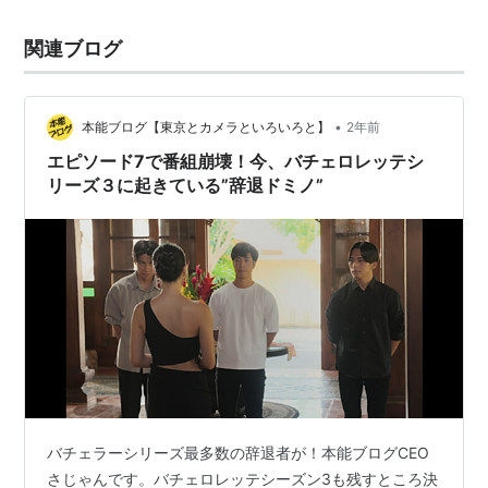
関連ブログ
•
本能ブログ【東京とカメラといろいろと】
2年前
エピソード7で番組崩壊！今、バチェロレッテシ
リーズ３に起きている”辞退ドミノ”
バチェラーシリーズ最多数の辞退者が！本能ブログCEO
さじゃんです。バチェロレッテシーズン3も残すところ決