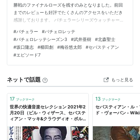
勝戦のファイナルローズを残すのみとなりました。前回
までのレビューも好評でたくさんのアクセスをいただき
感謝しております。 バチェラーシリーズウォッチャーの
自分としても非常に嬉しい限りです。今日は3人の中から
#
バチェラー
#
バチェロレッテ
決勝戦に進む二人を決める準決勝ことエピソード7のレビ
#
バチェロレッテシーズン3
#
武井亜樹
#
北森聖士
ューをお届けしようと思っています。 サトシの家族は最
#
坂口隆志
#
櫛田創
#
梅谷悠太郎
#
セバスティアン
高！でも・・・ 一組目の家族面談は北森さんことサトシ
#
エピソード7
のターン！とても優しく明るいお父さんで良い意味で場
を和ませてくれる素敵なご家族だったと思います。武井
亜樹さんも楽しそうにはしていましたが…
ネットで話題
もっと見る
17
13
ブックマーク
ブックマーク
世界の快適音楽セレクション 2021年2
セバスティアン・ル・
月20日（ビル・ウィザース、セバステ
ド・ヴォーバン - Wikip
ィアン・マッキ&クラウディオ・ボル
サーニ&フェルナンド・シルヴァ、グ
レッチェン・パーラト） - ラジオと音
楽