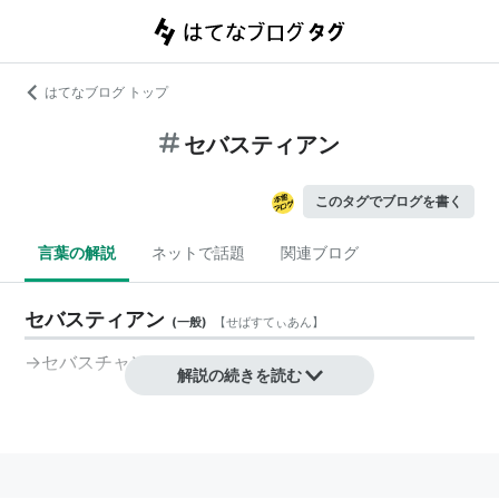
はてなブログ トップ
セバスティアン
このタグでブログを書く
言葉の解説
ネットで話題
関連ブログ
セバスティアン
(
一般
)
【
せばすてぃあん
】
→セバスチャン
解説の続きを読む