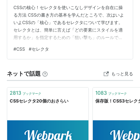
CSSの核心！セレクタを使いこなしデザインを自在に操
る方法 CSSの書き方の基本を学んだところで、次はいよ
いよCSSの「核心」であるセレクタについて学びます。
セレクタとは、簡単に言えば「どの要素にスタイルを適
用するか」を指定するための「狙い撃ち」のルールで
す。これを使いこなせば、「記事の最初の段落だけ」
#
CSS
#
セレクタ
「サイドバーのリスト項目だけ」といった、細かいデザ
イン指定が自由自在になります。 🎯 まずは覚えたい！基
本のセレクタ3兄弟 まずは、最も頻繁に使用される基本
ネットで話題
もっと見る
的な3種類のセレクタをマスターしましょう。 1. 要素セ
レクタ (タグセレクタ) HTMLタグ名（h1, p, a など）をそ
のまま使う、…
2813
1083
ブックマーク
ブックマーク
CSSセレクタ20個のおさらい
保存版！CSS3セレク