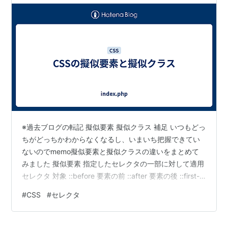
※過去ブログの転記 擬似要素 擬似クラス 補足 いつもどっ
ちがどっちかわからなくなるし、いまいち把握できてい
ないのでmemo擬似要素と擬似クラスの違いをまとめて
みました 擬似要素 指定したセレクタの一部に対して適用
セレクタ 対象 ::before 要素の前 ::after 要素の後 ::first-
line 要素の最初の1行 ::first-letter 要素の最初の1文字
#
CSS
#
セレクタ
::selection 選択した要素*1 CSS3から擬似クラスとの判
別がしやすいように セレクタ: ではなく セレクタ:: をつ
ける セレクタ: でも動くし、IE8以下は セレクタ:: を解釈