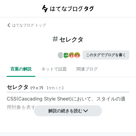
はてなブログ トップ
セレクタ
このタグでブログを書く
言葉の解説
ネットで話題
関連ブログ
セレクタ
(
ウェブ
)
【
せれくた
】
CSS(Cascading Style Sheet)において、スタイルの適
用対象を表すもの。
解説の続きを読む