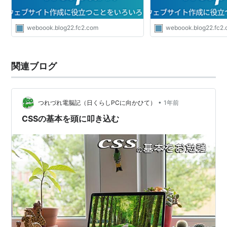
weboook.blog22.fc2.com
weboook.blog22.fc2
関連ブログ
•
つれづれ電脳記（日くらしPCに向かひて）
1年前
CSSの基本を頭に叩き込む