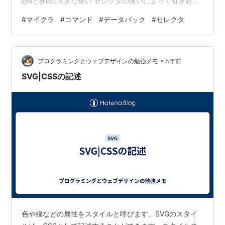
@aと@eの大きな違い セレクタの違いによって引き起こ
されるバグ なぜバグが起きるか @eセレクタが有用にな
#
マイクラ
#
コマンド
#
データパック
#
セレクタ
る場面 他のセレクタについて まとめ @aセレクタ @aセ
レクタはワールド内の全てのプレイヤを対象とするセレ
クタです。 プレイヤのみに対してコマンドを実行したい
•
場合には大抵こちらのセレクタを使うと思います。 @eセ
プログラミングとウェブデザインの勉強メモ
5年前
レクタ @eセレクタはワールド内のすべてのエン…
SVG|CSSの記述
色や線などの属性をスタイルと呼びます。SVGのスタイ