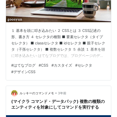
１ 基本を頭に叩き込みたい ２ CSSとは ３ CSS記述の
形、書き方 ４ セレクタの種類 ■ 要素セレクタ（タイプ
セレクタ） ■ classセレクタ ■ idセレクタ ■ 親子セレク
タ（子孫セレクタ） ■ 複数セレクタ ５ 余談 １ 基本を頭
に叩き込みたい はてなブログでは、ブログページのデザ
インをカスタマイズするのに、CSSコードを記述できま
#
はてなブログ
#
CSS
#
カスタイズ
#
セレクタ
す。前に利用していたgooブログでは、これができなかっ
#
デザインCSS
たので、大変便利な機能に感じられます。 デザイン設定
画面のカスタマイズタブ内に『デザインCSS』という、
テキストエディタみたいなツールが用意されています。
そのデザインCSSウィンドウを開いて、そこに…
•
ルッキーのコマンドメモ
3年前
(マイクラ コマンド・データパック) 複数の種類の
エンティティを対象にしてコマンドを実行する