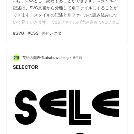
ルは、CSSとして記述することができます。スタイルの
記述は、SVG文書から分離して別ファイルにすることが
できます。スタイルの記述と別ファイルの読み込みにつ
いて見ていきます。 CSSファイルの読み込み SVGファイ
ル内にスタイルを記述する スタイルのルール 主要なプロ
#
SVG
#
CSS
#
セレクタ
パティ まとめ CSSファイルの読み込み スタイルをCSS
ファイルに記述し、別ファイルとして読み込む。 <!--
CSSファイルの読み込み --> <?xml-stylesheet
•
type="text/css" href="sample.css"?> <svg
英語の顔表情.airabuwo.blog
6年前
width="30…
SELECTOR