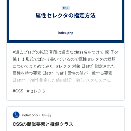
※過去ブログの転記 普段は適当なclass名をつけて 親 子or
孫 {...} 形式でばかり書いているので属性セレクタの種類
についてまとめてみた セレクタ 対象 E[attr] 指定された
属性を持つ要素 E[attr="val"] 属性の値が一致する要素
E[attr*="val"] 指定した値の部分一致(アスタリスク)
E[attr^="val"] 指定した値の前方一致(キャレット)
#
CSS
#
セレクタ
E[attr$="val"] 指定した値の後方一致(ドル)
E[attr~="val"] 複数区切りの中に指定した値が含まれてい
る要素に対して適用(チルダ)(ex. class="aaa bbb)
•
E[attr…
index.php
8年前
CSSの擬似要素と擬似クラス