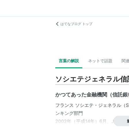
はてなブログ トップ
言葉の解説
ネットで話題
関
ソシエテジェネラル信
かつてあった金融機関（信託銀
フランス
ソシエテ・ジェネラル
（
S
ンキング部門
2002年（平成14年）6月、
JPモル