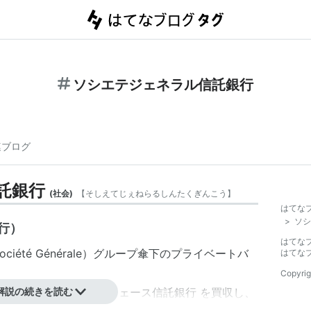
ソシエテジェネラル信託銀行
連ブログ
託銀行
(
社会
)
【
そしえてじぇねらるしんたくぎんこう
】
はてな
>
ソシ
行）
はてな
ociété Générale
）グループ傘下のプライベートバ
はてな
Copyrig
ガン・チェース
解説の続きを読む
傘下の
チェース信託銀行
を買収し、