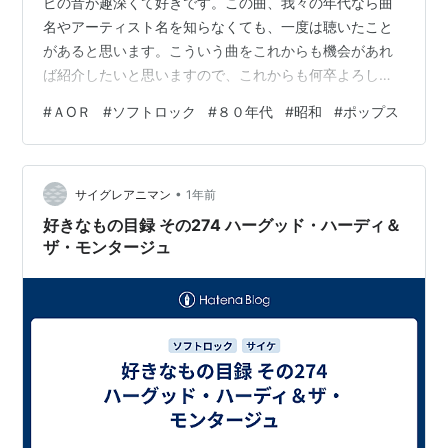
ピの音が趣深くて好きです。この曲、我々の年代なら曲
名やアーティスト名を知らなくても、一度は聴いたこと
があると思います。こういう曲をこれからも機会があれ
ば紹介したいと思いますので、これからも何卒よろしく
お願いします。 ソフトロック・ドライヴィン*美しい誤解
#
ＡОＲ
#
ソフトロック
#
８０年代
#
昭和
#
ポップス
- オムニバス アーティスト:オムニバス,本田路津子,カル
メン・マキ,フォーリーブス,リッキー&960ポンド,ハイソ
サエティー,伊東きよ子,樋口康雄 SONY MUSIC Amazon
•
イッツ・ア・ハプニング・ワールド~ソフト・ロック・ナ
サイグレアニマン
1年前
ゲッツ VOL.2 アーティスト:オムニバス …
好きなもの目録 その274 ハーグッド・ハーディ＆
ザ・モンタージュ