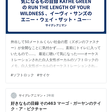
外出して50メートルくらい社会の窓（ズボンのファスナ
ー）が全開なことに気付かず……。直前にトイレに入って
いたもので……。 最近に聴いて気になった――オーケス
トレーションされた白人女性ボーカルのソフトロックの
メモ。白人女性ボーカルのオーケストレーションされた
ソフトロックのメモ。ソフトロックのオーケストレーシ
#
ソフトロック
#
サイケ
ョンされた白人女性ボーカルのメモ。 標題：（保留） 分
類：音楽＞洋楽＞ロック＞サイケ＞ソフトロック ■題
名：RUN THE LENGTH OF YOUR WILDNESS 名前：
•
KATHE GREEN 出身：アメリカ 発表年：1969年 製作
サイグレアニマン
2年前
国：イギリス 評価：保留 ■曲目：01. PRIMR…
好きなもの目録 その463 マーゴ・ガーヤンのテイ
ク・ア・ピクチャー