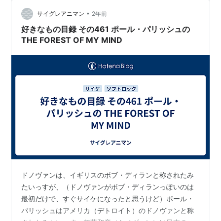
いで、マーゴ・ガーヤンのアンソロジー『ワーズ＆ミュ
•
ージック』とか、トリビュート・アルバム『ライク・サ
サイグレアニマン
2年前
ムワン・アイ・ノウ：セレブレイション・オブ・マー
好きなもの目録 その461 ポール・パリッシュの
ゴ・ガーヤン』…
THE FOREST OF MY MIND
ドノヴァンは、イギリスのボブ・ディランと称されたみ
たいっすが、（ドノヴァンがボブ・ディランっぽいのは
最初だけで、すぐサイケになったと思うけど）ポール・
パリッシュはアメリカ（デトロイト）のドノヴァンと称