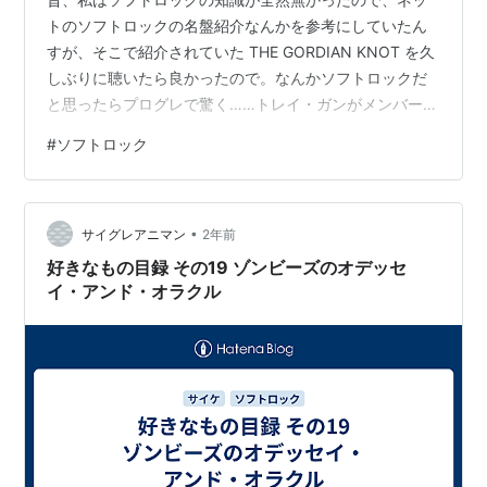
トのソフトロックの名盤紹介なんかを参考にしていたん
すが、そこで紹介されていた THE GORDIAN KNOT を久
しぶりに聴いたら良かったので。なんかソフトロックだ
と思ったらプログレで驚く……トレイ・ガンがメンバーで
いるし……それは同名の別バンド！ 標題：ゴルディアス
#
ソフトロック
の結び目 分類：音楽＞洋楽＞ロック＞サイケ＞ソフトロ
ック / サンシャインポップ ■題名：THE GORDIAN
KNOT (TONES) 名前：THE GORDIAN KNOT プロデュー
•
サー：CLARK BURROUGHS 発表年：1968年 製作国：ア
サイグレアニマン
2年前
メリカ 評価：B ★★…
好きなもの目録 その19 ゾンビーズのオデッセ
イ・アンド・オラクル