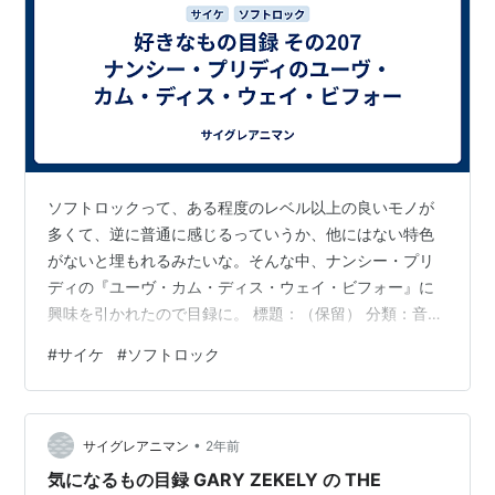
ソフトロックって、ある程度のレベル以上の良いモノが
多くて、逆に普通に感じるっていうか、他にはない特色
がないと埋もれるみたいな。そんな中、ナンシー・プリ
ディの『ユーヴ・カム・ディス・ウェイ・ビフォー』に
興味を引かれたので目録に。 標題：（保留） 分類：音楽
＞洋楽＞ロック＞サイケ＞ソフトロック / フォークロッ
#
サイケ
#
ソフトロック
ク ■題名：YOU'VE COME THIS WAY BEFOREユーヴ・
カム・ディス・ウェイ・ビフォー 名前：NANCY PRIDDY
ナンシー・プリディ 発表年：1968年 製作国：アメリカ
•
評価：B ★★★○ ■曲目：01. YOU'VE COME THIS WAY
サイグレアニマン
2年前
BEFORE02. …
気になるもの目録 GARY ZEKELY の THE