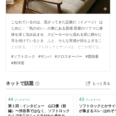
こなれているのは、混ざってきた証拠だ（イメージ） は
じめに：「気のせい」の奥にある質感 部屋のソファに身
体を深く沈み込ませ、スピーカーから流れる音に静かに
耳を傾けているとき、ふと、そんな実感が頭をよぎるこ
とがある。 「ソフトロックとサンバは、どこか似てない
かな？ 質感が……。気のせいか？」 一見すると、この直
#
ソフトロック
#
サンバ
#
クロスオーバー
#
普段着
感はあまりにも突飛に思える。1960年代後半に生まれた
#
和洋室
都会派ポップス（ソフトロック）と、赤道直下のブラジ
ルで育まれた熱いリズム（サンバ）。地球の裏側ほどか
け離れたこの二つの音楽の間に、共通の「質感」など存
ネットで話題
もっと見る
在するのだろうか。 しかし、その音の粒子をじっと濾過
していくと、これが単なる気のせいな…
44
43
ブックマーク
ブックマーク
第１回：インタビュー 山口優（前
ソフトロックとかサイ
編）〜渋谷系ではなく、ソフトロック
が集まるスレ : はれぞ
なんです | マニュエラだから作れた