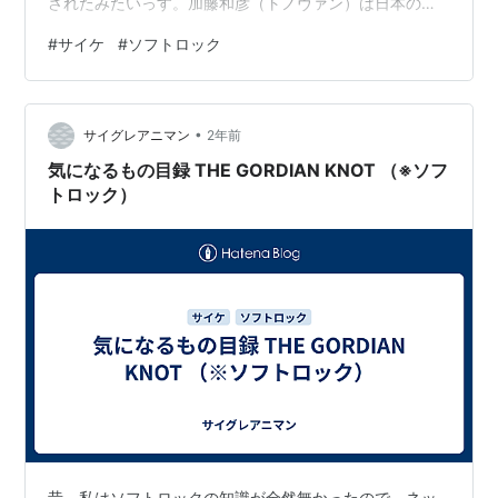
されたみたいっす。加藤和彦（トノヴァン）は日本のド
ノヴァンだし、1960年代には世界中にドノヴァンのフォ
#
サイケ
#
ソフトロック
ロワーがいたのかな。 私はサイケ好きなんでポール・パ
リッシュのデビュー・アルバム『THE FOREST OF MY
MIND』を目録にしてるけど、セカンド・アルバムの『ソ
•
ングス』の方が心に染み入る美しい曲ばかりで名盤だと
サイグレアニマン
2年前
思う。 標題：（保留） 分類：音楽＞洋楽＞ロック＞サイ
気になるもの目録 THE GORDIAN KNOT （※ソフ
ケ＞ソフトロック 題名…
トロック）
昔、私はソフトロックの知識が全然無かったので、ネッ