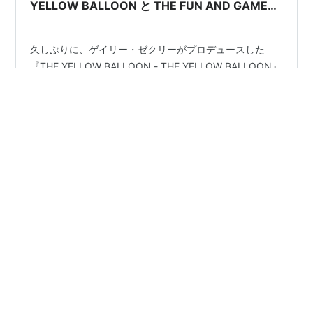
YELLOW BALLOON と THE FUN AND GAMES
と THE CLIQUE
久しぶりに、ゲイリー・ゼクリーがプロデュースした
『THE YELLOW BALLOON - THE YELLOW BALLOON』
『ELEPHANT CANDY - THE FUN AND GAMES』『THE
CLIQUE - THE CLIQUE』を聴いたのでメモ。ゲイリー・
ゼクリーは、ジャン＆ディーンと交友関係があったみた
いっす。あと何も知らないので大したこと書いてないで
#
サイケ
#
ソフトロック
す。 標題：ゲイリー・ゼクリーのイエロー・バルーンと