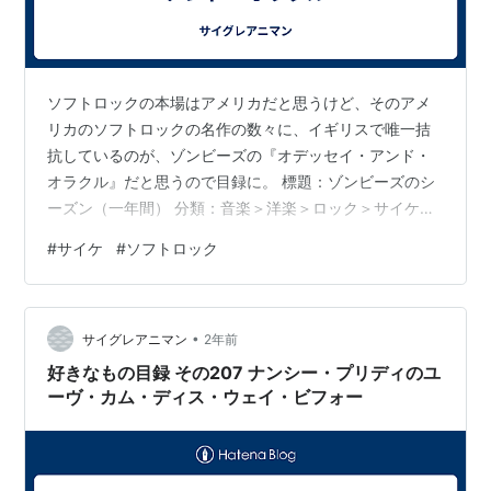
ソフトロックの本場はアメリカだと思うけど、そのアメ
リカのソフトロックの名作の数々に、イギリスで唯一拮
抗しているのが、ゾンビーズの『オデッセイ・アンド・
オラクル』だと思うので目録に。 標題：ゾンビーズのシ
ーズン（一年間） 分類：音楽＞洋楽＞ロック＞サイケ＞
サイケポップ / ソフトロック ■題名：ODESSEY AND
#
サイケ
#
ソフトロック
ORACLEオデッセイ・アンド・オラクル 名前：THE
ZOMBIESゾンビーズ メンバー：ROD ARGENTロッド・
アージェントPAUL ATKINSONポール・アトキンソン
•
COLIN BLUNSTONEコリン・ブランストーンCHRIS
サイグレアニマン
2年前
WHITEクリス・ホワイトHUGH GR…
好きなもの目録 その207 ナンシー・プリディのユ
ーヴ・カム・ディス・ウェイ・ビフォー