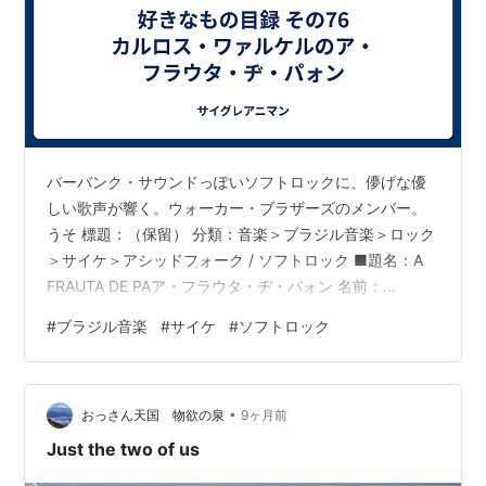
バーバンク・サウンドっぽいソフトロックに、儚げな優
しい歌声が響く。ウォーカー・ブラザーズのメンバー。
うそ 標題：（保留） 分類：音楽＞ブラジル音楽＞ロック
＞サイケ＞アシッドフォーク / ソフトロック ■題名：A
FRAUTA DE PAア・フラウタ・ヂ・パォン 名前：
CARLOS WALKERカルロス・ワァルケル 発表年：1975
#
ブラジル音楽
#
サイケ
#
ソフトロック
年 製作国：ブラジル 評価：A ★未確定 ■曲目：01. A
FRAUTA DE PA___ア・フラウタ・ヂ・パォン02.
SERENATA DO MEIO-DIA___セレナータ・ド・メイオ・
•
ヂア03. ESTRADA DA INTEMPERANCA___エストラー…
おっさん天国 物欲の泉
9ヶ月前
Just the two of us