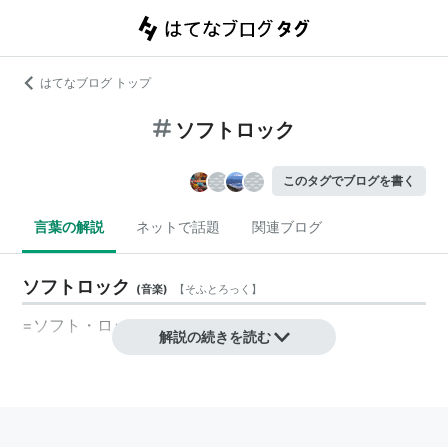
はてなブログ トップ
ソフトロック
このタグでブログを書く
言葉の解説
ネットで話題
関連ブログ
ソフトロック
(
音楽
)
【
そふとろっく
】
=
ソフト・ロック
解説の続きを読む