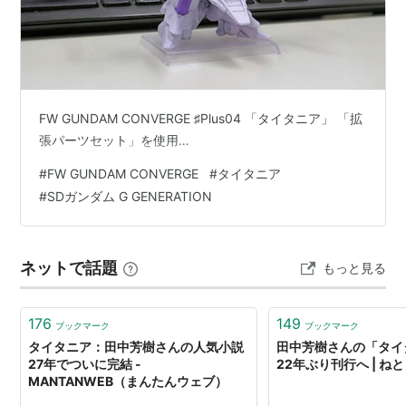
キャスト
ジュスラン・
タイタニア
：岸尾だいすけ
ファン・ヒューリック
：小西克幸
アリアバート・タイタニア
：近藤隆
FW GUNDAM CONVERGE ♯Plus04 「タイタニア」 「拡
張パーツセット」を使用…
イドリス・
タイタニア
：吉野裕行
ザーリッシュ・
タイタニア
：武虎
#
FW GUNDAM CONVERGE
#
タイタニア
リディア：名塚佳織
#
SDガンダム G GENERATION
アジュマーン
・
タイタニア
：三宅健太
バルアミー・
タイタニア
：保志総一朗
ネットで話題
もっと見る
ミハエル
・ワレンコフ：斧アツシ
ルイ・エドモン・パジェス：神谷浩史
176
149
リラ・フローレンツ：矢作紗友里
ブックマーク
ブックマーク
タイタニア：田中芳樹さんの人気小説
田中芳樹さんの「タイ
アルセス・
タイタニア
：草尾毅
27年でついに完結 -
22年ぶり刊行へ | ね
ナレーション：潘恵子
MANTANWEB（まんたんウェブ）