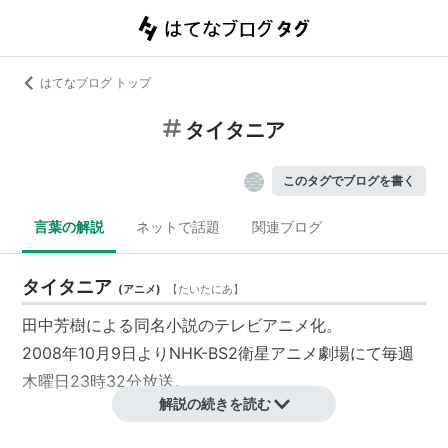
はてなブログ トップ
タイタニア
このタグでブログを書く
言葉の解説
ネットで話題
関連ブログ
タイタニア
(
アニメ
)
【
たいたにあ
】
田中芳樹による同名小説のテレビアニメ化。
2008年10月9日よりNHK-BS2衛星アニメ劇場にて毎週
木曜日23時32分放送。
解説の続きを読む
スタッフ