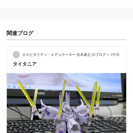
原作：田中芳樹
監督：石黒昇
シリーズ構成：金巻兼一
チーフディレクター：伊藤浩二
関連ブログ
キャラクター原案：美樹本晴彦
キャラクターデザイン：杉光登
•
ホスピタリティ・エデュケーター 住木俊之 のブログ
2年前
メカニックデザイン：宮武一貴、伊藤浩二
タイタニア
美術監督：河合泰利（スタジオじゃっく）
色指定：山崎朋子
3DCG：サンジゲン
撮影監督：大西博
音響監督：明田川進
音響制作：マジックカプセル
アニメーション制作：アートランド
製作：TYTANIA26PARTNERS