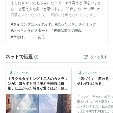
ました☺️ いいおじさんになって、そう言うと 何をいまさ
ら... と思う人も多いと思います。 20代までに外で沢山の
経験をするのが良いと 一般的には考えられていますし、
まあ出来るなら、その方が好ましいでしょう。 あの時に
#
タイミングは人それぞれ
#
思ったときがタイミング
こうしていたら… もっと〇〇やっていたら… 考え出した
#
思ったときがスタート
#
後悔は時間の無駄
らいくらでも出てきます。 ぴーは、10代から20代は大半
#
幸せは、ここにある
の時間を家で過ごしました。 そりゃ、色々思うこともあ
りますよ。 周りのみんながキラキラした二十歳前後、 自
分だけ取り残された廃人のよう… お先真っ暗の劣等感の
ネットで話題
もっと見る
塊…
13
13
ブックマーク
ブックマーク
ミラクルタイミング！二人のカメラマ
「気づく」「変わる」
ンが、図らずも同じ場所を同時に撮
それぞれにある |
影。仕上がった写真が驚くほど一致し
ていた件
『コンビニ兄弟2 』 町田 そ
庫あらすじ九州を拠点と
ニ・テンダネス。 数ある
り上げを出す門司港こが