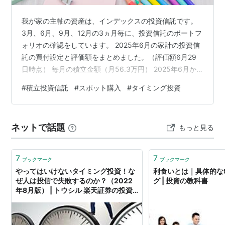
我が家の主軸の資産は、インデックスの投資信託です。
3月、6月、9月、12月の3ヵ月毎に、投資信託のポートフ
ォリオの確認をしています。 2025年6月の家計の投資信
託の買付設定と評価額をまとめました。（評価額6月29
日時点） 毎月の積立金額（月56.3万円） 2025年6月か
らの積立投資信託の買付設定です。（毎月の投資信託と
#
積立投資信託
#
スポット購入
#
タイミング投資
ETF含む） 新NISAと、iDeCo、確定拠出型年金すべて合
わせたポートフォリオです。 月に563,000円を積み立て
ています。 今年から高配当にシフトすることにしたの
ネットで話題
もっと見る
で、配当の出る投資信託やETFが増えています。 毎月の
ように積み立て銘柄も金額も変わってます 日本国株随…
7
7
ブックマーク
ブックマーク
やってはいけないタイミング投資！な
利食いとは｜具体的な
ぜ人は投信で失敗するのか？（2022
グ | 投資の教科書
年8月版） | トウシル 楽天証券の投資
情報メディア