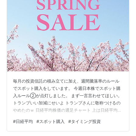
毎月の投資信託の積み立てに加え、週間騰落率のルール
でスポット購入をしています。 今週日本株でスポット購
入ルール②が点灯しました。 まず一言言わせてほしい。
トランプいい加減にせいよ トランプさんに敬称つけるの
やめたのｗ 日経平均株価の週足チャート 上は日経平均株
価の週足チャートです。 今週は下髭の長い短陽線に終わ
#
日経平均
#
スポット購入
#
タイミング投資
りました。 月曜日に高値からの下落率が-25%を日足で実
体で下抜けたので、スポット購入ルール②が発動しまし