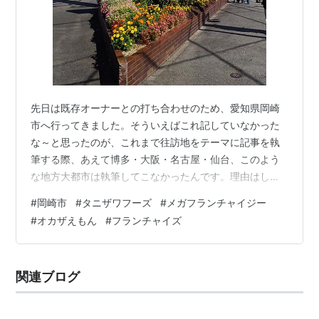
先日は既存オーナーとの打ち合わせのため、愛知県岡崎
市へ行ってきました。そういえばこれ記していなかった
な～と思ったのが、これまで往訪地をテーマに記事を執
筆する際、あえて博多・大阪・名古屋・仙台、このよう
な地方大都市は執筆してこなかったんです。理由はしょ
っちゅう行き過ぎて自分の中で新鮮味が無いというこ
#
岡崎市
#
タニザワフーズ
#
メガフランチャイジー
と。笑 とはいえ、そういう大きい都市から少し移動する
#
オカザえもん
#
フランチャイズ
と自分の中でもまだまだ新鮮だったりするので、そうい
うケースは書いていこうと思い、今回です。まあ岡崎市
も人口38万人の大きい街ですけどね。個人的には実は1～
関連ブログ
2回くらいしか行ったことがなく、そこまで魅力を深堀で
きていなかったので、これを機に少し調べてみま…