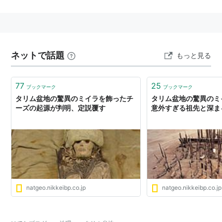
衝で、オアシス都市が栄えていた。
北の天山山脈から反時計回りにパミール高原、カラコル
ム山脈、崑崙山脈、アルチン山脈と山々に囲まれてい
る。
ネットで話題
もっと見る
77
25
ブックマーク
ブックマーク
タリム盆地の驚異のミイラを飾ったチ
タリム盆地の驚異のミ
ーズの起源が判明、定説覆す
意外すぎる祖先と深ま
natgeo.nikkeibp.co.jp
natgeo.nikkeibp.co.jp