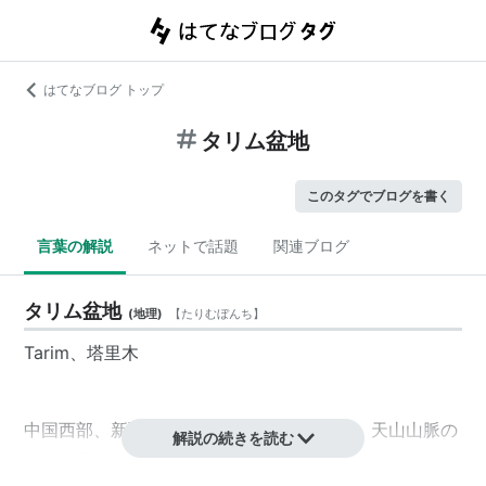
はてなブログ トップ
タリム盆地
このタグでブログを書く
言葉の解説
ネットで話題
関連ブログ
タリム盆地
(
地理
)
【
たりむぼんち
】
Tarim、塔里木
中国西部、新疆ウイグル自治区にある盆地。天山山脈の
解説の続きを読む
南に位置し、かつては天山南路が通るシルクロードの要