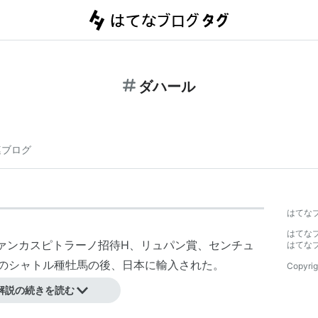
ダハール
連ブログ
はてな
はてな
ァンカスピトラーノ招待H、リュパン賞、センチュ
はてな
でのシャトル種牡馬の後、日本に輸入された。
Copyrig
解説の続きを読む