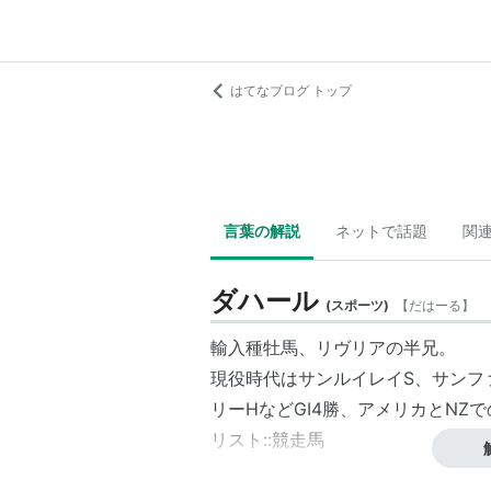
はてなブログ トップ
言葉の解説
ネットで話題
関
ダハール
(
スポーツ
)
【
だはーる
】
輸入種牡馬、リヴリアの半兄。
現役時代はサンルイレイS、サンフ
リーHなどGI4勝、アメリカとNZ
リスト::競走馬