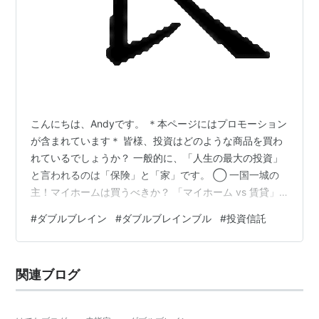
こんにちは、Andyです。 ＊本ページにはプロモーション
が含まれています＊ 皆様、投資はどのような商品を買わ
れているでしょうか？ 一般的に、「人生の最大の投資」
と言われるのは「保険」と「家」です。 ◯ 一国一城の
主！マイホームは買うべきか？ 「マイホーム vs 賃貸」
の論争は、昔から絶えません。 私は賃貸派です。理由は
#
ダブルブレイン
#
ダブルブレインブル
#
投資信託
以下のとおりです。 現金一括購入以外はローン＝借金に
よるレバレッジ テールリスク（地震などの大災害）への
備えが難しい 特に、日本は地震大国。ローンを組んで買
関連ブログ
った家が地震で損壊するリスクを考えると、私は柔軟性
のある賃貸が合っていると考えています。 ◯ 保険につ
いての考え方 家族がい…