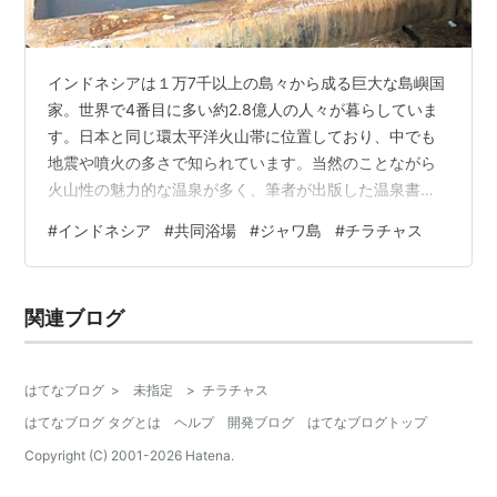
インドネシアは１万7千以上の島々から成る巨大な島嶼国
家。世界で4番目に多い約2.8億人の人々が暮らしていま
す。日本と同じ環太平洋火山帯に位置しており、中でも
地震や噴火の多さで知られています。当然のことながら
火山性の魅力的な温泉が多く、筆者が出版した温泉書籍
の中で、スマトラ島（一冊目）、バリ島（二冊目）と、
#
インドネシア
#
共同浴場
#
ジャワ島
#
チラチャス
二冊の書籍でともに「特集」を組んだ唯一の国です。 今
回、紹介するチラチャス温泉は、無名ながら特徴的なひ
なびた温泉を集めた一冊目の5章に収録したいと考えてい
関連ブログ
ました。しかし、ページ数の関係で最後の最後になって
ボツにした、思い入れのある温泉です。まるで日本の田
舎に来たみたいだと感動した素朴な共同浴場…
はてなブログ
>
未指定
>
チラチャス
はてなブログ タグとは
ヘルプ
開発ブログ
はてなブログトップ
Copyright (C) 2001-
2026
Hatena.