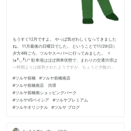
もうすぐ12月ですよ。 やっぱ気ぜわしくなってきました
ね。 11月最後の日曜日でした。 ということで11/29(日）
夕方4時ごろ、ツルヤスーパーに行ってみました。 ヾ
(๑╹◡╹)ﾉ" 駐車場はほぼ満車状態で、まわりの交通渋滞は
一時期よりは緩和されたようですが、ちょうど夕飯の買
い物時間に行ったため、混雑覚悟です。 カートを押しな
#
ツルヤ前橋
#
ツルヤ前橋南店
がら中に入るとやっぱ混んでました。💦 「上州群馬ブレ
#
ツルヤ前橋南店 渋滞
ンド」というコーヒー豆の棚です。売れてますねぇ〜。
#
ツルヤ前橋南ショッピングパーク
ツルヤさんの通路は入り口から突き当たりまでまっすぐ
#
ツルヤVSベイシア
#
ツルヤプレミアム
伸びており、通路の横幅がとても広めです。 その広めの
#
ツルヤオリジナル
#
ツルヤ ブログ
通路でさえお客さんが多いので、カートをゆっくり押し
てゆき、突き当た…