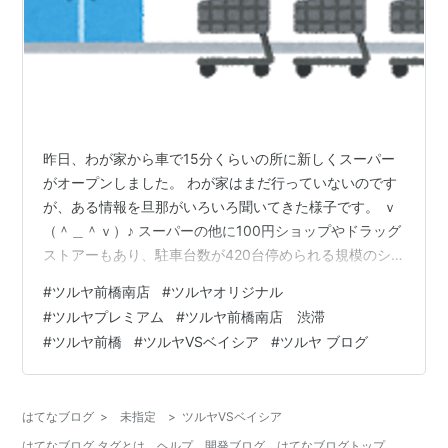
昨日、わが家から車で15分くらいの所に新しくスーパー
がオープンしました。 わが家はまだ行っていないのです
が、ある情報を旦那がいろいろ聞いてきた様子です。 ｖ
（＾＿＾ｖ）♪ スーパーの他に100円ショップやドラッグ
ストアーもあり、駐車台数が420台停められる規模のシ
ョッピングパークだそうです。 平日オープンでしたが、
#
ツルヤ前橋南店
#
ツルヤオリジナル
初日からかなり混雑したようで、時間帯によっては入場
#
ツルヤプレミアム
#
ツルヤ前橋南店 渋滞
制限もかかったとか・・。 オープン記念品として、2000
#
ツルヤ前橋
#
ツルヤVSベイシア
#
ツルヤ ブログ
円以上お買い上げのレシート1枚につき、スーパーオリジ
ナルのエコバックをいただける様です。 県外から初出店
の店舗で、地元や関東でも「高級スーパー」と知名度を
はてなブログ
>
未指定
>
ツルヤVSベイシア
高めていたそうなのでどん…
はてなブログ タグとは
ヘルプ
開発ブログ
はてなブログトップ