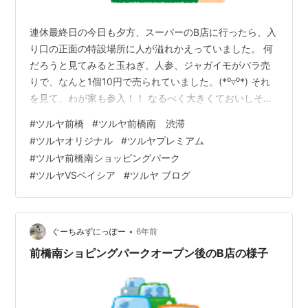
連休最終日の今日も夕方、スーパーのB店に行ったら、入
り口の正面の特設場所に人が溢れかえっていました。 何
だろうと見てみると玉ねぎ、人参、ジャガイモがバラ売
りで、なんと1個10円で売られていました。(*⁰▿⁰*) それ
を見て、わが家も参入！！ なるべく大きくておいしそう
なモノを・・って選んでるのもはばかるくらいの盛況ぶ
#
ツルヤ前橋
#
ツルヤ前橋南 渋滞
りです。 バラのジャガイモと人参、玉ねぎの山の真ん中
#
ツルヤオリジナル
#
ツルヤプレミアム
にいるのが、顔なじみの店員さんでした。 口八丁手八丁
#
ツルヤ前橋南ショッピングパーク
で「はい！ジャガイモ1個10円ですよ〜」とアナウンスし
#
ツルヤVSベイシア
#
ツルヤ ブログ
ながら、どんどん売れてく野菜の補充に余念がありませ
ん。 忙しい中話をうかがうと、「根菜類の補充は重くて
大変💦」と言いながらも…
•
ぐーちみずにっぽー
6年前
前橋南ショピングパークオープン後のB店の様子