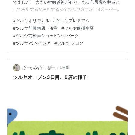
てました。 大きい幹線道路が有り、ある信号機を拠点と
して右折するか左折するかでツルヤ方向か、Bスーパー方
向か分かれます。 わが家は2回ほどツルヤの方に行きま
#
ツルヤオリジナル
#
ツルヤプレミアム
したが、まだ要領を得ない状態です。 B店の方は毎日行
#
ツルヤ前橋南店 渋滞
#
ツルヤ前橋南店
ってます。( ^ω^ ) B店でお世話になってる、青果担当のB
#
ツルヤ前橋南ショッピングパーク
さんに話をうかがうと、ツルヤの方に勉強がてらよく行
#
ツルヤVSベイシア
#
ツルヤ ブログ
ってるそうです。 あちらの関係者の方もきているそうで
す。 ？（＾ν＾）？？ そこでわがスーパーと違う点を教
えていただいたのです…
•
ぐーちみずにっぽー
6年前
ツルヤオープン3日目、B店の様子