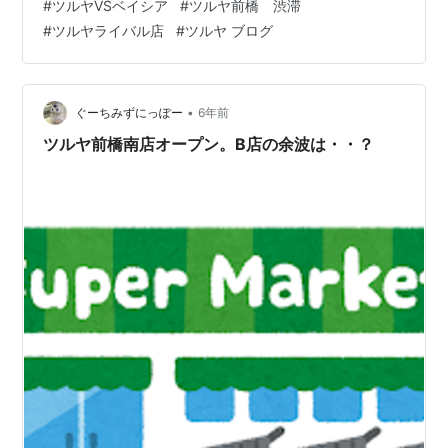
#
ツルヤVSベイシア
#
ツルヤ前橋 渋滞
らぬライバル対抗策で商品の値段を下げているため、こ
#
ツルヤライバル店
#
ツルヤ ブログ
ちらも頑張っているんですよ” (^_^) ”他の既存のスーパー
もこのライバル店出店に、値段などいろいろしのぎを削
っている…
•
ぐーちみずにっぽー
6年前
ツルヤ前橋南店オープン。B店の余波は・・？