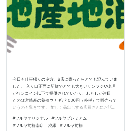
今日も仕事帰りの夕方、B店に寄ったらとても混んでいま
した。 入り口正面に新鮮でとても大きいサンフジや名月
がワンコイン以下で提供されていたり、わたしが注目し
たのは宮崎産の養殖ウナギが1000円（外税）で販売って
いうのも驚きです。 忙しく品出しする店員さんにお話を
うかがいました。 ヾ(๑╹◡╹)ﾉ" (^_^) ”本日もライバル店オ
#
ツルヤオリジナル
#
ツルヤプレミアム
ープンの入店できなかったお客様が流れているので、と
#
ツルヤ前橋南店 渋滞
#
ツルヤ前橋
ても忙しく売り上げ的には良いと思いますが、激安市な