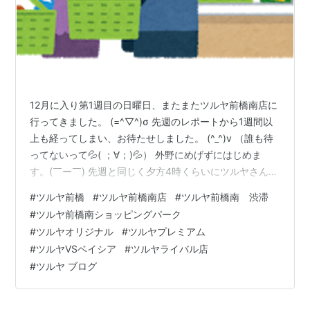
12月に入り第1週目の日曜日、またまたツルヤ前橋南店に
行ってきました。 (=^▽^)σ 先週のレポートから1週間以
上も経ってしまい、お待たせしました。 (^_^)v （誰も待
ってないって💦( ；∀；)💦） 外野にめげずにはじめま
す。(￣ー￣) 先週と同じく夕方4時くらいにツルヤさんに
到着です。 駐車場はほぼ満車で,この状態が続くようだ
#
ツルヤ前橋
#
ツルヤ前橋南店
#
ツルヤ前橋南 渋滞
と、駐車場を拡大する必要があると思いました。 日曜日
#
ツルヤ前橋南ショッピングパーク
のせいかもしれませんが、県外ナンバーの車が結構、駐
#
ツルヤオリジナル
#
ツルヤプレミアム
車されていました。 （ここは、コストコか！！o(｀ω´
#
ツルヤVSベイシア
#
ツルヤライバル店
)o） 今週は、入り口から突き当たりの通路までカートを
#
ツルヤ ブログ
引くお客さんで溢れていて、はっきり言って密状態にな
っ…