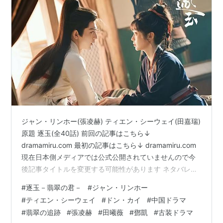
ジャン・リンホー(張凌赫) ティエン・シーウェイ(田嘉瑞)
原題 逐玉(全40話) 前回の記事はこちら↓
dramamiru.com 最初の記事はこちら↓ dramamiru.com
現在日本側メディアでは公式公開されていませんので今
後記事タイトルを変更する可能性があります ネタバレな
感想なのでご注意！ 結末まで感想ネタバレしてます キャ
#
逐玉－翡翠の君－
#
ジャン・リンホー
ラクター生死を含めネタバレＯＫな方のみどうぞ 長寧を
#
ティエン・シーウェイ
#
ドン・カイ
#
中国ドラマ
見つけられない長玉は旅の途中で、逃げた男に同情した
#
翡翠の追跡
#
張凌赫
#
田曦薇
#
鄧凱
#
古装ドラマ
ためにこの男を追ってきた唐将軍に身元を詮索されて、