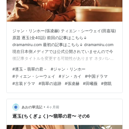
ジャン・リンホー(張凌赫) ティエン・シーウェイ(田嘉瑞)
原題 逐玉(全40話) 前回の記事はこちら↓
dramamiru.com 最初の記事はこちら↓ dramamiru.com
現在日本側メディアでは公式公開されていませんので今
後記事タイトルを変更する可能性があります ネタバレな
感想なのでご注意！ 結末まで感想ネタバレしてます キャ
#
逐玉－翡翠の君－
#
ジャン・リンホー
ラクター生死を含めネタバレＯＫな方のみどうぞ 怪我を
#
ティエン・シーウェイ
#
ドン・カイ
#
中国ドラマ
した謝征が他の怪我人たちと療養テントにいるとそこへ
#
古装ドラマ
#
翡翠の追跡
#
張凌赫
#
田曦薇
#
鄧凱
長玉が入ってきて二人は無事に再会。 謝征はここでも正
体がバレないように必死。 早い段階で告白してたらいい
のにと以前は思っていましたけど、ここまで来てよく考
えて…
•
あおの華流記
4ヶ月前
逐玉(ちくぎょく)〜翡翠の君〜 その6