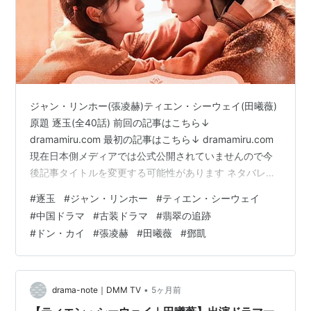
ジャン・リンホー(張凌赫)ティエン・シーウェイ(田曦薇)
原題 逐玉(全40話) 前回の記事はこちら↓
dramamiru.com 最初の記事はこちら↓ dramamiru.com
現在日本側メディアでは公式公開されていませんので今
後記事タイトルを変更する可能性があります ネタバレな
感想なのでご注意！ 結末まで感想ネタバレしてます キャ
#
逐玉
#
ジャン・リンホー
#
ティエン・シーウェイ
ラクター生死を含めネタバレＯＫな方のみどうぞ 少し前
#
中国ドラマ
#
古装ドラマ
#
翡翠の追跡
に長玉を助けてくれた京からの役人 李懐安@レン・ハオ
#
ドン・カイ
#
張凌赫
#
田曦薇
#
鄧凱
(任豪) 彼は祖父からの要請で本当は武安候こと謝征を探
しに来たのだったが、長玉と知り合い、何度となく手助
けをしている。 長玉のこと好きになってるよね……と思
う…
•
drama-note｜DMM TV
5ヶ月前