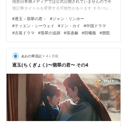
現在日本側メディアでは公式公開されていませんので今
後記事タイトルを変更する可能性があります ネタバレな
感想なのでご注意！ 結末まで感想ネタバレしてます キャ
#
逐玉－翡翠の君－
#
ジャン・リンホー
ラクター生死を含めネタバレＯＫな方のみどうぞ 寧娘が
#
ティエン・シーウェイ
#
ドン・カイ
#
中国ドラマ
攫われる少し前に遡る── 農民の暴動を計画した元青が最
#
古装ドラマ
#
翡翠の追跡
#
張凌赫
#
田曦薇
#
鄧凱
初に乗り込んできた時に、謝征とふた手に別れて対応し
た長玉は県令を助けに行った。 コイツは長玉に伯父殺し
の冤罪を押し付けようとして謝征の怒りを買った人物だ
け…
•
あおの華流記
4ヶ月前
逐玉(ちくぎょく)〜翡翠の君〜 その4