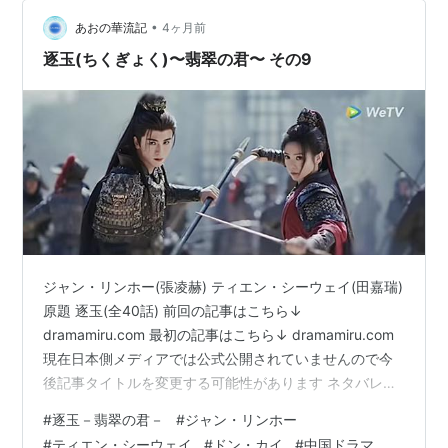
いうよりは権力争いか？ 結局は太傅も丞相も権力争い…
•
あおの華流記
4ヶ月前
逐玉(ちくぎょく)〜翡翠の君〜 その9
ジャン・リンホー(張凌赫) ティエン・シーウェイ(田嘉瑞)
原題 逐玉(全40話) 前回の記事はこちら↓
dramamiru.com 最初の記事はこちら↓ dramamiru.com
現在日本側メディアでは公式公開されていませんので今
後記事タイトルを変更する可能性があります ネタバレな
感想なのでご注意！ 結末まで感想ネタバレしてます キャ
#
逐玉－翡翠の君－
#
ジャン・リンホー
ラクター生死を含めネタバレＯＫな方のみどうぞ 盧城へ
#
ティエン・シーウェイ
#
ドン・カイ
#
中国ドラマ