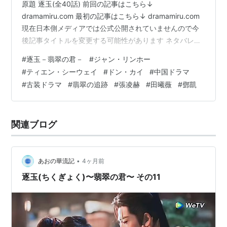
原題 逐玉(全40話) 前回の記事はこちら↓
dramamiru.com 最初の記事はこちら↓ dramamiru.com
現在日本側メディアでは公式公開されていませんので今
後記事タイトルを変更する可能性があります ネタバレな
感想なのでご注意！ 結末まで感想ネタバレしてます キャ
#
逐玉－翡翠の君－
#
ジャン・リンホー
ラクター生死を含めネタバレＯＫな方のみどうぞ この後
#
ティエン・シーウェイ
#
ドン・カイ
#
中国ドラマ
は、宰相に虎符やら出てきた謝征の母親(宰相の妹)の手紙
#
古装ドラマ
#
翡翠の追跡
#
張凌赫
#
田曦薇
#
鄧凱
やら突きつけるんだけど、のらりくらりと言い逃れよう
とする。 ただの悪あがきにしか見えないけど、何しろ本
人が落ち着いて焦らないからね悪人のくせに。 結局ね、
関連ブログ
…
•
あおの華流記
4ヶ月前
逐玉(ちくぎょく)〜翡翠の君〜 その11