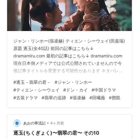
ジャン・リンホー(張凌赫) ティエン・シーウェイ(田嘉瑞)
原題 逐玉(全40話) 前回の記事はこちら↓
dramamiru.com 最初の記事はこちら↓ dramamiru.com
現在日本側メディアでは公式公開されていませんので今
後記事タイトルを変更する可能性があります ネタバレな
感想なのでご注意！ 結末まで感想ネタバレしてます キャ
#
逐玉－翡翠の君－
#
ジャン・リンホー
ラクター生死を含めネタバレＯＫな方のみどうぞ 謝征の
#
ティエン・シーウェイ
#
ドン・カイ
#
中国ドラマ
正式な京入り。 もうずっと前から長玉の周りをうろちょ
#
古装ドラマ
#
翡翠の追跡
#
張凌赫
#
田曦薇
#
鄧凱
ろしてたんですけど(笑) 居なかったことになってるか
ら。 お返しに今度は長玉が見守る。 誰にも振り向かない
謝征だけど、長玉が投げた思い出の髪布はしっかりと
受…
•
あおの華流記
4ヶ月前
逐玉(ちくぎょく)〜翡翠の君〜 その10