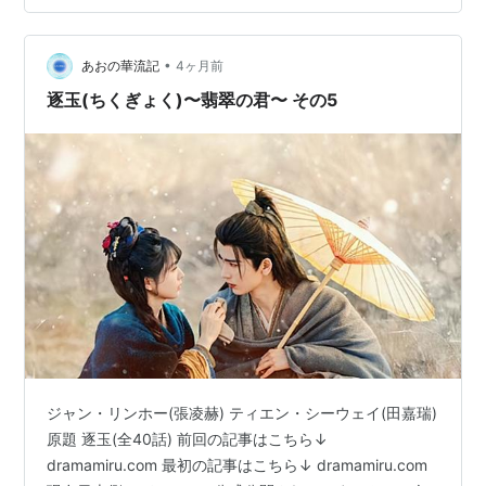
証明されるまでは拘束されることになる。 作業場に連れ
てこられて労働を強いられる。 救いだったのはこの将軍
が悪…
•
あおの華流記
4ヶ月前
逐玉(ちくぎょく)〜翡翠の君〜 その5
ジャン・リンホー(張凌赫) ティエン・シーウェイ(田嘉瑞)
原題 逐玉(全40話) 前回の記事はこちら↓
dramamiru.com 最初の記事はこちら↓ dramamiru.com