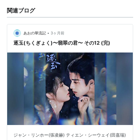
関連ブログ
•
あおの華流記
3ヶ月前
逐玉(ちくぎょく)〜翡翠の君〜 その12 (完)
ジャン・リンホー(張凌赫) ティエン・シーウェイ(田嘉瑞)