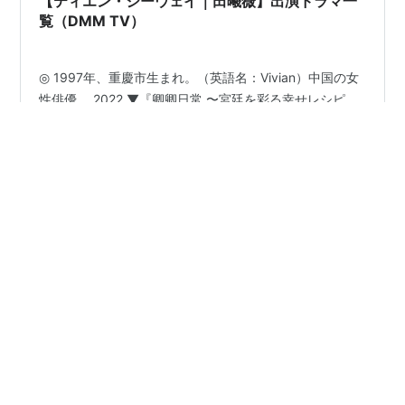
【ティエン・シーウェイ｜田曦薇】出演ドラマ一
覧（DMM TV）
◎ 1997年、重慶市生まれ。（英語名：Vivian）中国の女
性俳優。 2022 ▼『卿卿日常 〜宮廷を彩る幸せレシピ
～』李薇役（40話） ▽『神様の赤い糸』上官雅役（24
話） 2020 ▼『驪妃（りひ）-The Song of Glory-』陸婉
役（53話） 2019 ▽『マイ・ディア・フレンド～恋する
コンシェルジュ～』喜善役（48話） （▼）の作品につい
#
中国ドラマ
#
ティエン・シーウェイ
ては、別ブログでレビューしています。公開年別記事一