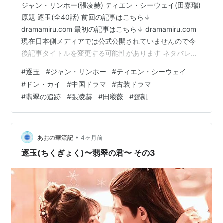
ジャン・リンホー(張凌赫) ティエン・シーウェイ(田嘉瑞)
原題 逐玉(全40話) 前回の記事はこちら↓
dramamiru.com 最初の記事はこちら↓ dramamiru.com
現在日本側メディアでは公式公開されていませんので今
後記事タイトルを変更する可能性があります ネタバレな
感想なのでご注意！ 結末まで感想ネタバレしてます キャ
#
逐玉
#
ジャン・リンホー
#
ティエン・シーウェイ
ラクター生死を含めネタバレＯＫな方のみどうぞ 魏祁林
#
ドン・カイ
#
中国ドラマ
#
古装ドラマ
ていうのが長玉の父親の本当の名前っぽい。 彼が手紙？
#
翡翠の追跡
#
張凌赫
#
田曦薇
#
鄧凱
を持っていたためにずっと死後も娘が狙われたというこ
とのようです。 でも何だか別の人がそれ持ってたよね。
とんだとばっちりなんじゃ？ でも賀将軍が持っていた
そ…
•
あおの華流記
4ヶ月前
逐玉(ちくぎょく)〜翡翠の君〜 その3