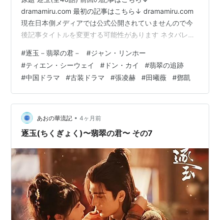
dramamiru.com 最初の記事はこちら↓ dramamiru.com
現在日本側メディアでは公式公開されていませんので今
後記事タイトルを変更する可能性があります ネタバレな
感想なのでご注意！ 結末まで感想ネタバレしてます キャ
#
逐玉－翡翠の君－
#
ジャン・リンホー
ラクター生死を含めネタバレＯＫな方のみどうぞ 長玉が
#
ティエン・シーウェイ
#
ドン・カイ
#
翡翠の追跡
テントに戻ってみると四人組のひとり、満地が刺されて
#
中国ドラマ
#
古装ドラマ
#
張凌赫
#
田曦薇
#
鄧凱
大怪我を負っていました。 彼を刺したのは長玉が戦いの
中で命を奪えずに逃がした若い敵兵でした。 敵に情けを
かけた挙句に自分の大事な人が死ぬかもしれない…… こ
の…
•
あおの華流記
4ヶ月前
逐玉(ちくぎょく)〜翡翠の君〜 その7