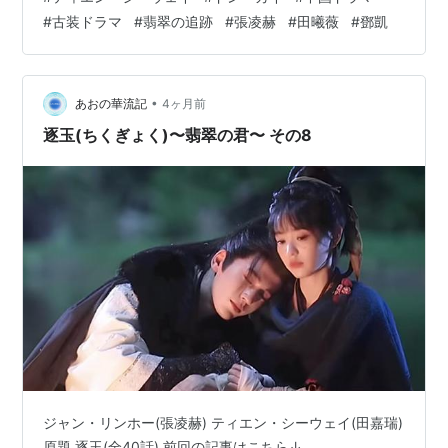
引き返そうとした長玉は途中で李懐安と出会う。 彼は賀
#
古装ドラマ
#
翡翠の追跡
#
張凌赫
#
田曦薇
#
鄧凱
将軍から言われて、城を出て戦っていたけど傷だらけで
苦戦していた。 フラフラな彼が敵に突撃して戦うのは無
駄に命を失うと判断した長玉は彼を気絶させて自分が長
信王…
•
あおの華流記
4ヶ月前
逐玉(ちくぎょく)〜翡翠の君〜 その8
ジャン・リンホー(張凌赫) ティエン・シーウェイ(田嘉瑞)
原題 逐玉(全40話) 前回の記事はこちら↓