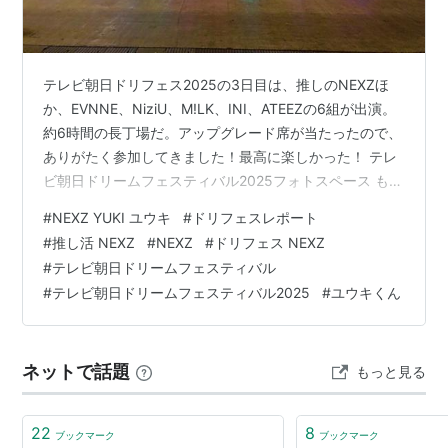
テレビ朝日ドリフェス2025の3日目は、推しのNEXZほ
か、EVNNE、NiziU、M!LK、INI、ATEEZの6組が出演。
約6時間の長丁場だ。アップグレード席が当たったので、
ありがたく参加してきました！最高に楽しかった！ テレ
ビ朝日ドリームフェスティバル2025フォトスペース もく
じ チケット発券 10/29（水） 当日 11/3（月）祝日 テレ
#
NEXZ YUKI ユウキ
#
ドリフェスレポート
朝ドリフェス＜11/3＞スタート EVNNE （イブン）
#
推し活 NEXZ
#
NEXZ
#
ドリフェス NEXZ
NEXZ １ I’m Ｈim ２ Beat-Boxer 自己紹介 曲紹介 ３
#
テレビ朝日ドリームフェスティバル
One Bite 4 Simmer トーク 5 Eye to Eye 6 O-RLY? 7
#
テレビ朝日ドリームフェスティバル2025
#
ユウキくん
Next Zener…
ネットで話題
もっと見る
22
8
ブックマーク
ブックマーク