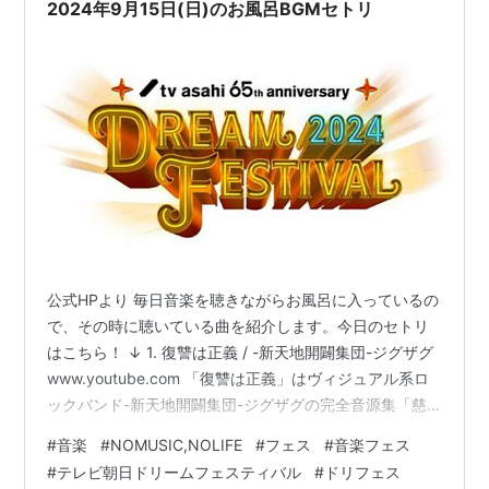
2024年9月15日(日)のお風呂BGMセトリ
公式HPより 毎日音楽を聴きながらお風呂に入っているの
で、その時に聴いている曲を紹介します。今日のセトリ
はこちら！ ↓ 1. 復讐は正義 / -新天地開闢集団-ジグザグ
www.youtube.com 「復讐は正義」はヴィジュアル系ロ
ックバンド-新天地開闢集団-ジグザグの完全音源集「慈
愚挫愚 弐 〜真天地〜」収録曲です。 歌詞は自分を傷つ
#
音楽
#
NOMUSIC,NOLIFE
#
フェス
#
音楽フェス
けた人間が、自分と同じ目に遭えばいいと思っている復
#
テレビ朝日ドリームフェスティバル
#
ドリフェス
讐心を歌った内容となっており、曲はアップテンポで激