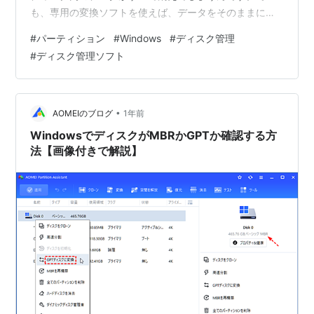
も、専用の変換ソフトを使えば、データをそのままにし
て安全に変換することができるんです！この記事では、
#
パーティション
#
Windows
#
ディスク管理
MBRとGPTの違い、そして変換が必要な理由について詳
#
ディスク管理ソフト
しく解説し、データを失わずに安全に変換する方法を伝
えします。 MBRとGPTの違いとは？なぜ変換が必要なの
か MBR（マスターブートレコード）とGPT（GUIDパー
ティションテーブル）は、ディスクのパーティションを
•
AOMEIのブログ
1年前
管理するための方法です。…
WindowsでディスクがMBRかGPTか確認する方
法【画像付きで解説】