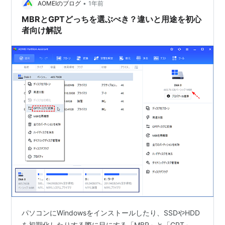
•
MBR（マスターブートレコード）とGPT（GUIDパーティ
AOMEIのブログ
1年前
ションテーブル）は、HDDやSSDのパーティションを管
MBRとGPTどっちを選ぶべき？違いと用途を初心
理するため…
者向け解説
パソコンにWindowsをインストールしたり、SSDやHDD
を初期化したりする際に目にする「MBR」と「GPT」。