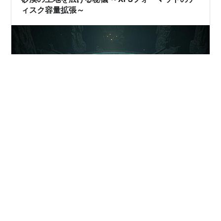
ィスク容量拡張～
砂漠を旅する中で、拠点の土地が手狭になるという、冒
険者なら誰もが直面する問題に遭遇した。今回はその解
決策を羊皮紙に記しておこう。 仮想環境という名の砂場
に、新たなLinuxの拠点を築く時、我々はつい土地をギリ
ギリで見積もってしまう。しかし、冒険を続けるうち
に、拠点が手狭になるのは世の常だ。特にRedHat系の民
#
Linux
#
ディスク管理
#
サーバー管理
が好むXFSという大地は、一度固まると広げるのが難し