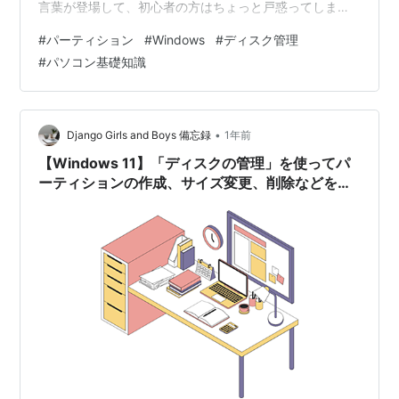
言葉が登場して、初心者の方はちょっと戸惑ってしまう
こともあるかもしれません。 この記事では、MBRとGPT
#
パーティション
#
Windows
#
ディスク管理
の基本的な違いを解説し、どちらを選ぶべきか、さらに
#
パソコン基礎知識
は変換する際の注意点についてもわかりやすくお話しし
ます。また、初心者でも簡単に変換できる便利なツール
もご紹介しますので、ぜひ参考にしてください。 Part1：
MBRとGPTとは？基礎からわかりやすく解説 そもそも
•
Django Girls and Boys 備忘録
1年前
「パーティション形式…
【Windows 11】「ディスクの管理」を使ってパ
ーティションの作成、サイズ変更、削除などを実
施する方法