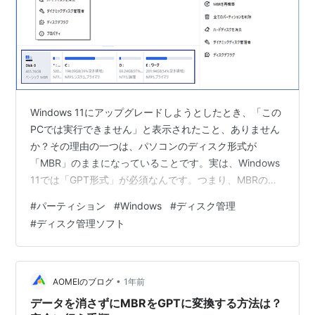
Windows 11にアップグレードしようとしたとき、「この
PCでは実行できません」と表示されたこと、ありません
か？その理由の一つは、パソコンのディスク形式が
「MBR」のままになっていることです。実は、Windows
11では「GPT形式」が必須なんです。つまり、MBRのま
まだと、どんなに性能の良いPCでもアップグレードでき
#
パーティション
#
Windows
#
ディスク管理
ないんです。この記事では、MBRとGPTの違い、変更が
#
ディスク管理ソフト
必要な理由、そして安全かつ簡単にMBRをGPTに変換す
る方法をわかりやすく解説します。 MBRとGPTの概要と
仕組みの簡単な説明 MBR（Master Boot Record）は、昔
から使われているディスク形式で、1つの…
•
AOMEIのブログ
1年前
データを消さずにMBRをGPTに変換する方法は？