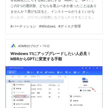
この2つの選択肢、どちらを選ぶべきか迷ったことはあり
ませんか？選びを誤ると、インストールがうまくいかな
かったり、パソコンが起動しなくなったりすることもあ
ります。この記事では、MBRとGPTの違いをわかりやす
#
パーティション
#
Windows
#
ディスク管理
く説明し、シチュエーションごとにどちらを選ぶべきか
をお伝えします。 MBRとGPTの違いとは？初心者向けに
解説 まず、MBR（マスターブートレコード）と
•
GPT（GUIDパーティションテーブル）は、どちらもスト
AOMEIのブログ
1年前
レージデバイス（HDDやSSD）の「パーティション方
Windows 11にアップグレードしたい人必見！
式」を指しています。…
MBRからGPTに変更する手順