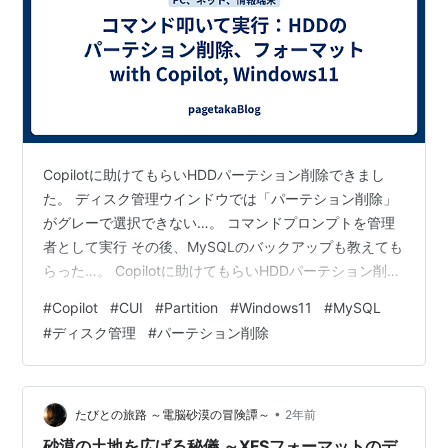
Copilotに助けてもらいHDDパーテション削除できまし
た。 ディスク管理ウインドウでは「パーテション削除」
がグレーで選択できない…。 コマンドプロンプトを管理
者として実行 その後、MySQLのバックアップも教えても
らった…。 Copilotに助けてもらいHDDパーテション削除
できました。 Edge上のCopilotに助けてもらいながら、
#
Copilot
#
CUI
#
Partition
#
Windows11
#
MySQL
500GBのHDDをパーテション削除とフォーマットできま
#
ディスク管理
#
パーテション削除
した。 フォーマット前のHDDにはシステムも入っていま
した。ひとまずきれいさっぱりしたいと、パーテション
削除、フォーマットなどを実行しようとしましたが、す
ぐにお手上げで行き詰まりました。困ったときのCo…
•
たびとの旅路 ～電脳砂漠の冒険譚～
2年前
砂漠の土地を広げる秘儀 ～XFSフォーマットのデ