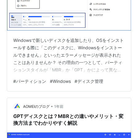
Windowsで新しいディスクを追加したり、OSをインスト
ールする際に「このディスクに、Windowsをインストー
ルできません」といったエラーメッセージが表示された
ことはありませんか？ その理由の一つとして、パーティ
ションスタイルが「MBR」か「GPT」かによって異なる
ことがあります。 この記事では、MBRとGPTの違いをわ
#
パーティション
#
Windows
#
ディスク管理
かりやすく説明し、Windows上でどちらのパーティショ
ンスタイルが使われているかを確認する方法を詳しくご
紹介します。 また、MBRからGPTへの変換についても触
•
れていますので、ディスク管理に不安を感じている方は
AOMEIのブログ
1年前
ぜひ参考にしてください。 MBRとGPTの違いをわかりや
GPTディスクとは？MBRとの違いやメリット・変
すく解…
換方法までわかりやすく解説