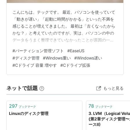
こんにちは、テックです。 最近、パソコンを使っていて
「動きが遅い」「起動に時間がかかる」といった不満を
感じることが増えてきました。 最初は「古くなったから
かな？」と考えていたのですが、実は、パソコンの中の
データをうまく整理できていなかったことが原因の一つ
だったんです。 そんな時、調べてみて知ったのが『パー
#
パーティション管理ソフト
#
EaseUS
ティション管理』という方法。 パソコンの中にあるハー
#
ディスク管理
#
Windows重い
#
Windows遅い
ドディスクをきちんと区切って整理すると、無駄な動き
#
Cドライブ 容量 増やす​
#
Cドライブ拡張
を減らしてスピードアップが可能になるそうです。 そこ
で、今回は無料なディスク管理ソフトを使って、初心者
でも簡単にできるディスク管理でWindowsの動作を速く
ネットで話題
もっと見る
する方法を、詳しく紹介していきたい…
297
78
ブックマーク
ブックマーク
Linuxのディスク管理
3. LVM（Logical Vo
(第2章ディスク管理〜
ースII)