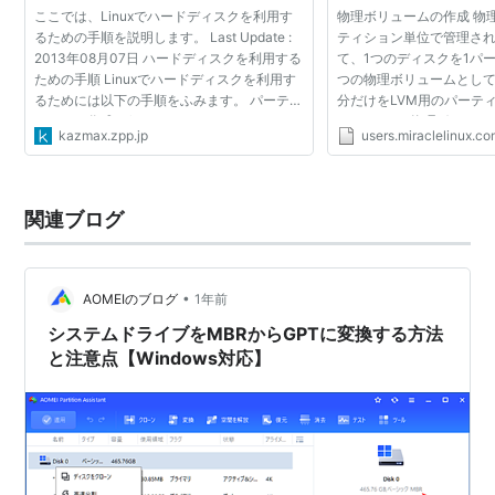
ここでは、Linuxでハードディスクを利用す
物理ボリュームの作成 物
るための手順を説明します。 Last Update :
ティション単位で管理さ
2013年08月07日 ハードディスクを利用する
て、1つのディスクを1パ
ための手順 Linuxでハードディスクを利用す
つの物理ボリュームとし
るためには以下の手順をふみます。 パーティ
分だけをLVM用のパーテ
ションの作成（fdisk コマンド） ファイルシ
して、1つの物理ボリュー
kazmax.zpp.jp
users.miraclelinux.c
ステムの作成（mkfs コマンド） マウント
せん。もちろん、1つのデ
（mount コマンド）...
ーティションに分割して...
関連ブログ
•
AOMEIのブログ
1年前
システムドライブをMBRからGPTに変換する方法
と注意点【Windows対応】