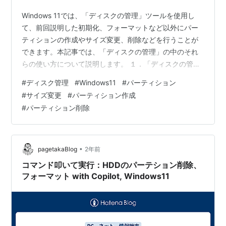
Windows 11では、「ディスクの管理」ツールを使用し
て、前回説明した初期化、フォーマットなど以外にパー
ティションの作成やサイズ変更、削除などを行うことが
できます。本記事では、「ディスクの管理」の中のそれ
らの使い方について説明します。 １．「ディスクの管
理」を開く １．スタートボタン（Windowsマーク）を右
#
ディスク管理
#
Windows11
#
パーティション
クリックする ２．「ディスクの管理」をクリックする
#
サイズ変更
#
パーティション作成
２．新しいパーティションの作成 １．未割り当て領域を
#
パーティション削除
右クリックし、「新しいシンプルボリューム」を選択
２．「次へ」をクリックし、ボリュームサイズを設定
（デフォルトで全容量を使用）３．ドライブ文字を割り
当てる（例: D: や E:）４．…
•
pagetakaBlog
2年前
コマンド叩いて実行：HDDのパーテション削除、
フォーマット with Copilot, Windows11