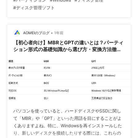
記事の後半では、私たちが提供する便利な変換ツールも
#
ディスク管理ソフト
ご紹介しますので、ぜひ参考にしてください。 GPTと
MBRの違いとは？ MBR（マスターブートレコード）と
GPT（GUIDパーティションテーブル）は、どちらもディ
スクのパーティション情報を管理するための方式です。
•
AOMEIのブログ
1年前
それぞれに独自の特徴が…
【初心者向け】MBRとGPTの違いとは？パーティ
ション形式の基礎知識から選び方・変換方法徹底
解説
パソコンを使っていると、ハードディスクやSSDに関し
て「MBR」や「GPT」といった用語を目にすることがよ
くありますよね。特に、Windowsを再インストールした
り、新しいディスクを接続したりする際には、これらの