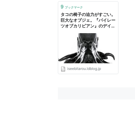
9
ブックマーク
タコの椅子の迫力がすごい。
巨大なオブジェ。『パイレー
ツオブカリビアン』のデイヴ
ィ・ジョーンズみたいです。
: インテリア雑貨の伊勢海老
太郎ブログ
iseebitarou.ldblog.jp