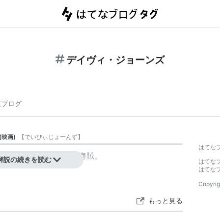
デイヴィ・ジョーンズ
連ブログ
(
映画
)
【
でいびぃじょーんず
】
はてな
るちょっと気持ち悪い海賊。
解説の続きを読む
はてな
はてな
Copyrig
もっと見る