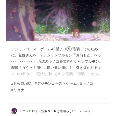
デジモンゴーストゲーム48話より⑤ 瑠璃「そのため
に、花嫁さんを…？」シャンブルモン「お前もだ、ヘッ
ヘヘヘヘヘヘ」 瑠璃のキノコを鷲掴むシャンブルモン。
瑠璃「ううっ！痛い…痛い痛い痛い！」引き抜かれるキ
ノコの痛みに、悶絶し痛いと叫ぶ瑠璃。 瑠璃「いたあぁ
ーいっ!!」 シャンブルモン「白いヒラヒラの人間、もっ
#
月夜野瑠璃
#
デジモンゴーストゲーム
#
キノコ
ともっと捕まえるぅ！」ついにシャンブルモンの矛先が
#
リョナ
瑠璃に向いた。
•
アニメヒロイン洗脳ＮＴＲは素晴らしい！
3年前