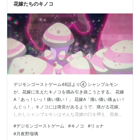
花嫁たちのキノコ
デジモンゴーストゲーム48話より④ シャンブルモン
が、花嫁に生えたキノコを掴み引き抜こうとする。 花嫁
A「あっ！いっ！痛い痛い！」 花嫁A「痛い痛い痛ぁい！
んぐっ！」キノコには痛覚があるようで、痛がる花嫁。
しかしシャンブルモンはそんな花嫁の口を押え、容赦な
くキノコを引きちぎる。花嫁A「んんんんーっ!!ああああ
#
デジモンゴーストゲーム
#
キノコ
#
リョナ
ーっ！」 シャンブルモンは別の花嫁にも矛先を向ける。
#
月夜野瑠璃
シャンブルモン「幸せの絶頂から限りなき絶望！それ