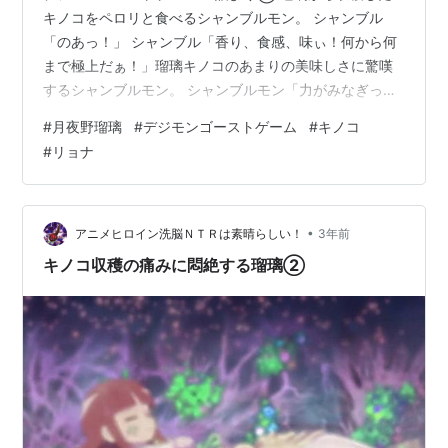
キノコをペロリと食べるシャンブルモン。 シャンブル
「のあっ！」 シャンブル「香り、食感、味ぃ！何から何
まで極上だぁ！」瑠璃キノコのあまりの美味しさに驚嘆
するシャンブルモン。 シャンブルモン「力がみなぎっ
て、体が爆発しそうだぁ！もっと…もっとだぁ！」 シャ
#
月夜野瑠璃
#
デジモンゴーストゲーム
#
キノコ
ンブルモンが集団で、瑠璃のキノコを次々収穫し貪り出
#
リョナ
す。瑠璃「いやぁん！やぁん！ああぁっ！」収穫の痛み
に喘ぐ瑠璃。その様子を、宙は見ることしかできない。
シャンブルモン「何故だ？コイツから生えたのはどうし
てこんなに美味しい!?」瑠璃キノコをむしゃむしゃ食べな
•
アニメヒロイン洗脳ＮＴＲは素晴らしい！
3年前
がら疑問に思うシャンブルモン。 シャン…
キノコ収穫の痛みに悶絶する瑠璃②