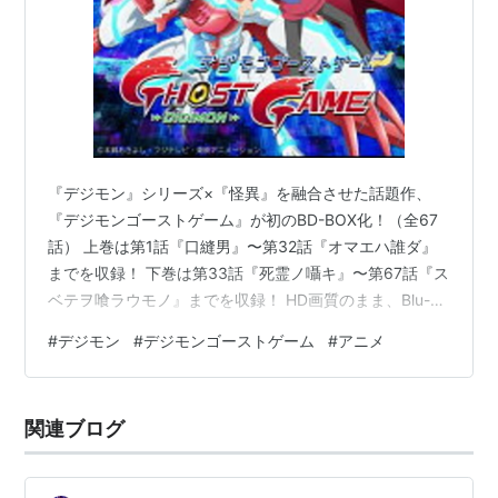
『デジモン』シリーズ×『怪異』を融合させた話題作、
『デジモンゴーストゲーム』が初のBD-BOX化！（全67
話） 上巻は第1話『口縫男』〜第32話『オマエハ誰ダ』
までを収録！ 下巻は第33話『死霊ノ囁キ』〜第67話『ス
ベテヲ喰ラウモノ』までを収録！ HD画質のまま、Blu-
ray Disc3枚にパッケージ＆コンパクトな「いっき見」仕
#
デジモン
#
デジモンゴーストゲーム
#
アニメ
様！ 上巻 下巻 上巻・発売日 ： 2026年08月26日 下巻・
発売日 ： 2026年09月30日 上巻 「デジモンゴーストゲ
ーム」BD-BOX 上巻【Blu-ray】 [ いとうまりこ ] 楽天で
関連ブログ
購入 【楽天ブックス限定全巻購入特典】「デジモンゴー
ストゲーム」BD…