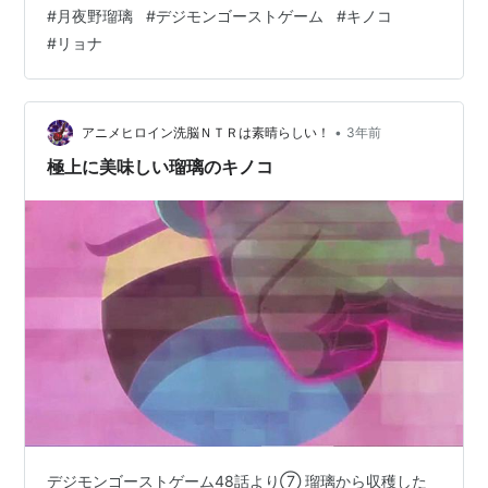
ああぁーっ！」 するとシャンブルモンの体がグングンと
#
月夜野瑠璃
#
デジモンゴーストゲーム
#
キノコ
膨らんでいった。 その様子を眺める清司郎 シャンブルモ
#
リョナ
ン「うおおおおーっ！」瑠璃のキノコを大量に摂取し、
シャンブルモンは巨大化した。
•
アニメヒロイン洗脳ＮＴＲは素晴らしい！
3年前
極上に美味しい瑠璃のキノコ
デジモンゴーストゲーム48話より⑦ 瑠璃から収穫した