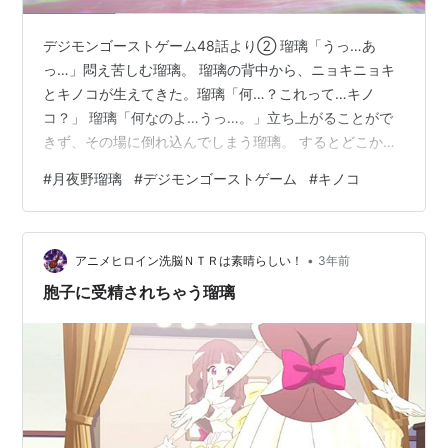
デジモンゴーストゲーム48話より② 瑠璃「うっ…あ
っ…」悶え苦しむ瑠璃。 瑠璃の背中から、ニョキニョキ
とキノコが生えてきた。瑠璃「何…？これって…キノ
コ？」 瑠璃「何なのよ…うっ…。」立ち上がることがで
きず、その場に倒れ込んでしまう瑠璃。 するとどこから
ともなく、キノコ型の何者かが複数現れた。シャンブル
#
月夜野瑠璃
#
デジモンゴーストゲーム
#
キノコ
モンA「イーヒヒヒヒヒヒ！」シャンブルモンB「ウーヘ
ヘヘヘヘ！」 瑠璃「うっ…あっ！ううーっ！」瑠璃の体
ではグングンとキノコが成長する。 悶える瑠璃に、キノ
•
コ型の怪物が顔を近づける。瑠璃「うわっ！ひっ…うわ
アニメヒロイン洗脳ＮＴＲは素晴らしい！
3年前
あああぁーっ！」
胞子に受精されちゃう瑠璃