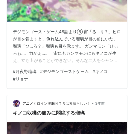
デジモンゴーストゲーム48話より⑥ 宙「る…り？」ヒロ
が目を覚ますと、倒れ込んでいる瑠璃が目の前にいた。
瑠璃「ひ…ろ？」瑠璃も目を覚ます。 ガンマモン「ひぃ
ろぉ…。力がぁ…。」宙にもガンマモンにもキノコが生
え、立ち上がることができない。そんな二人をシャンブ
ルモンが横切り、瑠璃に近づく。シャンブルモン「ヒー
#
月夜野瑠璃
#
デジモンゴーストゲーム
#
キノコ
ッヒヒヒヒヒ。」 シャンブルモン「うえぇい。」シャン
#
リョナ
ブルモンが、瑠璃のキノコを掴む。 瑠璃「ぐっ！」痛が
る瑠璃。 だがシャンブルモンは容赦なくキノコを引っこ
抜く。シャンブルモン「ていっ！」瑠璃「うわああああ
ぁーっ！」 宙「や…めろ！」
•
アニメヒロイン洗脳ＮＴＲは素晴らしい！
3年前
キノコ収穫の痛みに悶絶する瑠璃