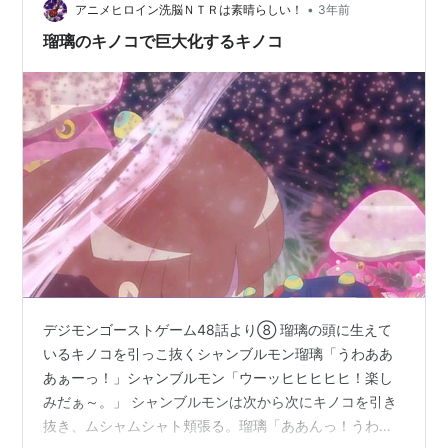
•
アニメヒロイン洗脳ＮＴＲは素晴らしい！
3年前
瑠璃のキノコで巨大化するキノコ
デジモンゴーストゲーム48話より⑧ 瑠璃の頭に生えて
いるキノコを引っこ抜くシャンブルモン瑠璃「うわああ
あぁーっ！」シャンブルモン「ウーッヒヒヒヒヒ！楽し
みだぁ～。」 シャンブルモンは次から次にキノコを引き
抜き、ムシャムシャト頬張る。瑠璃「ああんっ！うわあ