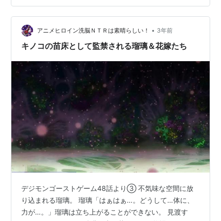
が…」花嫁B「やだ！ああっ！」 花嫁B「いやあぁー
っ!!」 シャンブルモン「美味しいキノコを育てるぅ。」
花嫁の脚から千切ったキノコを嗅ぎ、貪るシャンブルモ
•
アニメヒロイン洗脳ＮＴＲは素晴らしい！
3年前
ン。 複数のシャンブルもんが、それ…
キノコの苗床として監禁される瑠璃＆花嫁たち
デジモンゴーストゲーム48話より③ 不気味な空間に放
り込まれる瑠璃。 瑠璃「はぁはぁ…。どうして…体に、
力が…。」瑠璃は立ち上がることができない。 見渡す