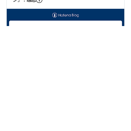
『デジモンゴーストゲーム』第50話「オカエシ」の感想
①です。 なかなか良いほうの回だったのに、オチのつけ
方が悪くて全部虚無化するという『ゴーストゲーム』の
中でも珍しいパターンの酷さの回。 長くなったので記事
を①②に分割しています。 事務連絡：リアルのほうが
忙しすぎて感想執筆が全然追いついていません＆そのう
#
デジモンゴーストゲーム
え録画の管理をミスって第51話と第52話の録画を吹っ飛
ばしました（正確には感想執筆中だった今回第50話も吹