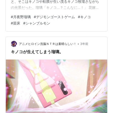
と、そこはキノコや粘膜が生い茂るキノコ牧場さながら
の光景だった。瑠璃「キノコ…？こんなに…！」 花嫁た
ち「うっ…ひっ…あっ…ああっ…！」瑠璃だけでなく、全
#
月夜野瑠璃
#
デジモンゴーストゲーム
#
キノコ
身キノコが生えた花嫁たちも監禁されていた。 瑠璃
#
苗床
#
シャンブルモン
「あ…あ…！」あまりの光景に驚愕する瑠璃。 その背後
から複数のシャンブルモンが現れる。シャンブルモン
「エッヒヒヒ。キノコ、大量大量。」瑠璃「あ！ああ
っ！」
•
アニメヒロイン洗脳ＮＴＲは素晴らしい！
3年前
キノコが生えてしまう瑠璃。