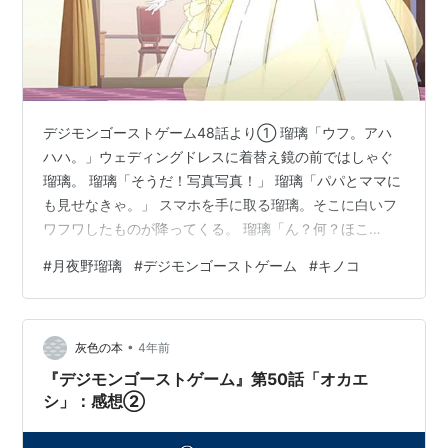
デジモンゴーストゲーム48話より① 瑠璃「ウフ。アハ
ハハ。」ウェディングドレスに着替え鏡の前ではしゃぐ
瑠璃。 瑠璃「そうだ！写真写真！」 瑠璃「パパとママに
も見せなきゃ。」 スマホを手に取る瑠璃。そこに白いフ
ワフワしたものが降ってくる。 瑠璃「ん？何？ほこ
り？」フワフワから伸びた触手が、手袋を貫通し瑠璃の
#
月夜野瑠璃
#
デジモンゴーストゲーム
#
キノコ
地肌に根をはる。 瑠璃「いたっ！え？ええーっ!?」その
触手が一気に腕まで侵蝕した。
•
灰色の本
4年前
『デジモンゴーストゲーム』第50話「オカエ
シ」：感想②