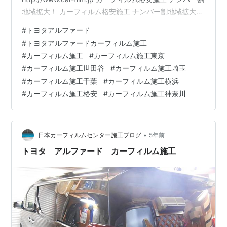
地域拡大！ カーフィルム格安施工 ナンバー割地域拡大！
カーフィルム格安施工 ナンバー割地域拡大！ カーフィル
#
トヨタアルファード
ム格安施工 ナンバー割地域拡大！ 詳しくはHPをご覧下
#
トヨタアルファードカーフィルム施工
さい。http://www.car-film.jp ボディコーティング・ガラ
#
カーフィルム施工
#
カーフィルム施工東京
スコーティング格安・激安キャンペーン中！！ボディコ
#
カーフィルム施工世田谷
#
カーフィルム施工埼玉
ーティング・ガラスコーティング格安・激安キャンペー
#
カーフィルム施工千葉
#
カーフィルム施工横浜
ン中！！ボディコーティング・…
#
カーフィルム施工格安
#
カーフィルム施工神奈川
•
日本カーフィルムセンター施工ブログ
5年前
トヨタ アルファード カーフィルム施工