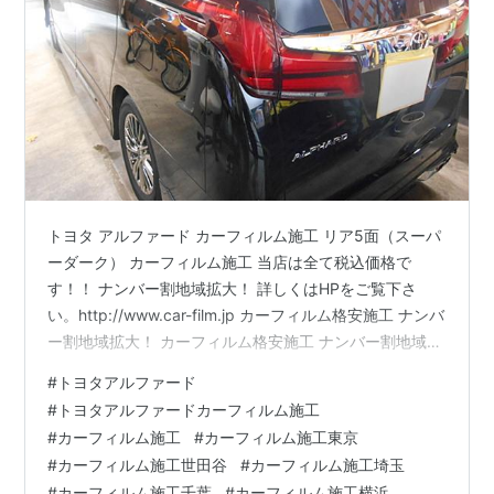
トヨタ アルファード カーフィルム施工 リア5面（スーパ
ーダーク） カーフィルム施工 当店は全て税込価格で
す！！ ナンバー割地域拡大！ 詳しくはHPをご覧下さ
い。http://www.car-film.jp カーフィルム格安施工 ナンバ
ー割地域拡大！ カーフィルム格安施工 ナンバー割地域拡
大！ カーフィルム格安施工 ナンバー割地域拡大！ カー
#
トヨタアルファード
フィルム格安施工 ナンバー割地域拡大！ 詳しくはHPを
#
トヨタアルファードカーフィルム施工
ご覧下さい。http://www.car-film.jp ボディコーティン
#
カーフィルム施工
#
カーフィルム施工東京
グ・ガラスコーティング格安・激安キャンペーン中！！
#
カーフィルム施工世田谷
#
カーフィルム施工埼玉
ボディコーティング・ガラスコーティング格安・激安キ
#
カーフィルム施工千葉
#
カーフィルム施工横浜