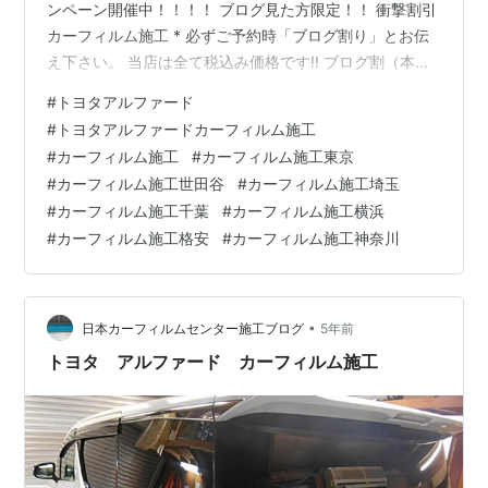
ンペーン開催中！！！！ ブログ見た方限定！！ 衝撃割引
カーフィルム施工 * 必ずご予約時「ブログ割り」とお伝
え下さい。 当店は全て税込み価格です!! ブログ割（本日
～2月末） カーフィルム施工 *バリューパック・コーティ
#
トヨタアルファード
ング除く 既存キャンペーンから更に割引！！！ 全てのパ
#
トヨタアルファードカーフィルム施工
ック施工より￥1,000-OFF 例えば * 国産車（リア5面）
#
カーフィルム施工
#
カーフィルム施工東京
トヨタヴェルファイア カーフィルム施工 定価 ￥20,000
#
カーフィルム施工世田谷
#
カーフィルム施工埼玉
ブログ割 -￥1,000 ナンバー割 -￥2,000 なんと！合計
#
カーフィルム施工千葉
#
カーフィルム施工横浜
￥17,000 （…
#
カーフィルム施工格安
#
カーフィルム施工神奈川
•
日本カーフィルムセンター施工ブログ
5年前
トヨタ アルファード カーフィルム施工