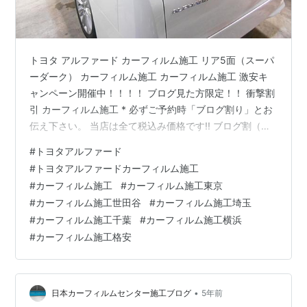
トヨタ アルファード カーフィルム施工 リア5面（スーパ
ーダーク） カーフィルム施工 カーフィルム施工 激安キ
ャンペーン開催中！！！！ ブログ見た方限定！！ 衝撃割
引 カーフィルム施工 * 必ずご予約時「ブログ割り」とお
伝え下さい。 当店は全て税込み価格です!! ブログ割（本
日～2月末） カーフィルム施工 *バリューパック・コーテ
#
トヨタアルファード
ィング除く 既存キャンペーンから更に割引！！！ 全ての
#
トヨタアルファードカーフィルム施工
パック施工より￥1,000-OFF 例えば * 国産車（リア5
#
カーフィルム施工
#
カーフィルム施工東京
面） トヨタヴェルファイア カーフィルム施工 定価
#
カーフィルム施工世田谷
#
カーフィルム施工埼玉
￥20,000 ブログ割 -￥1,000 ナンバー割 -￥2,000 なん
#
カーフィルム施工千葉
#
カーフィルム施工横浜
と！合計 ￥17,000 …
#
カーフィルム施工格安
•
日本カーフィルムセンター施工ブログ
5年前