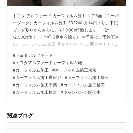
トヨタ アルファード カーフィルム施工 リア5面（スーパ
ーダーク）カーフィルム施工 2022年1月14日より、下記
ブログ割りからさらに、￥1,000off 致します。（計
\2,000off!!） （＊軽自動車を除く） お早目にご予約下さ
い。 カーフィルム施工 激安キャンペーン開催中！！！！
ブログ見た方限定！！ 衝撃割引 カーフィルム施工 * 必ず
#
トヨタアルファード
ご予約時「ブログ割り」とお伝え下さい。 当店は全て税
#
トヨタアルファードカーフィルム施工
込み価格です!! ブログ割（本日～2月末） カーフィルム施
#
カーフィルム施工
#
カーフィルム施工東京
工 *締め切り日以降のご予約含む *バリューパック・コー
#
カーフィルム施工世田谷
#
カーフィルム施工埼玉
ティング除く 既存キャンペーンから更に割引！！！ 全て
#
カーフィルム施工千葉
#
カーフィルム施工格安
のパック施工より￥1,000-…
#
カーフィルム施工横浜
#
キャンペーン開催中
関連ブログ