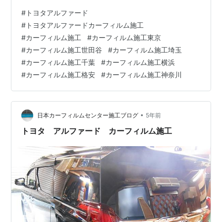
大！ カーフィルム格安施工 ナンバー割地域拡大！ カー
#
トヨタアルファード
フィルム格安施工 ナンバー割地域拡大！ 詳しくはHPを
#
トヨタアルファードカーフィルム施工
ご覧下さい。http://www.car-film.jp ボディコーティン
#
カーフィルム施工
#
カーフィルム施工東京
グ・ガラスコーティング格安・激安キャンペーン中！！
#
カーフィルム施工世田谷
#
カーフィルム施工埼玉
ボディコーティング・ガラスコーティング格安・激安キ
#
カーフィルム施工千葉
#
カーフィルム施工横浜
ャンペーン中！！ボディコーテ…
#
カーフィルム施工格安
#
カーフィルム施工神奈川
•
日本カーフィルムセンター施工ブログ
5年前
トヨタ アルファード カーフィルム施工