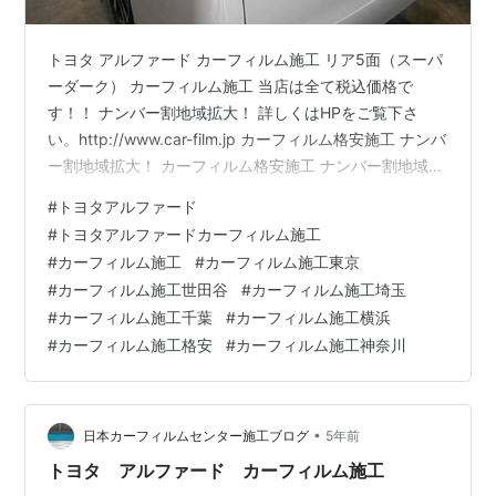
トヨタ アルファード カーフィルム施工 リア5面（スーパ
ーダーク） カーフィルム施工 当店は全て税込価格で
す！！ ナンバー割地域拡大！ 詳しくはHPをご覧下さ
い。http://www.car-film.jp カーフィルム格安施工 ナンバ
ー割地域拡大！ カーフィルム格安施工 ナンバー割地域拡
大！ カーフィルム格安施工 ナンバー割地域拡大！ カー
#
トヨタアルファード
フィルム格安施工 ナンバー割地域拡大！ 詳しくはHPを
#
トヨタアルファードカーフィルム施工
ご覧下さい。http://www.car-film.jp ボディコーティン
#
カーフィルム施工
#
カーフィルム施工東京
グ・ガラスコーティング格安・激安キャンペーン中！！
#
カーフィルム施工世田谷
#
カーフィルム施工埼玉
ボディコーティング・ガラスコーティング格安・激安キ
#
カーフィルム施工千葉
#
カーフィルム施工横浜
ャンペーン中！！ボディコーテ…
#
カーフィルム施工格安
#
カーフィルム施工神奈川
•
日本カーフィルムセンター施工ブログ
5年前
トヨタ アルファード カーフィルム施工