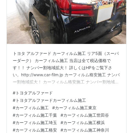
トヨタ アルファード カーフィルム施工 リア5面（スーパ
ーダーク） カーフィルム施工 当店は全て税込価格で
す！！ ナンバー割地域拡大！ 詳しくはHPをご覧下さ
い。http://www.car-film.jp カーフィルム格安施工 ナンバ
ー割地域拡大！ カーフィルム格安施工 ナンバー割地域拡
大！ カーフィルム格安施工 ナンバー割地域拡大！ カー
#
トヨタアルファード
フィルム格安施工 ナンバー割地域拡大！ 詳しくはHPを
#
トヨタアルファードカーフィルム施工
ご覧下さい。http://www.car-film.jp ボディコーティン
#
カーフィルム施工
#
カーフィルム施工東京
グ・ガラスコーティング格安・激安キャンペーン中！！
#
カーフィルム施工千葉
#
カーフィルム施工世田谷
ボディコーティング・ガラスコーティング格安・激安キ
#
カーフィルム施工埼玉
#
カーフィルム施工横浜
ャンペーン中！！ボディコーテ…
#
カーフィルム施工格安
#
カーフィルム施工神奈川