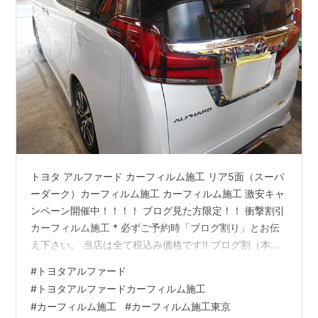
トヨタ アルファード カーフィルム施工 リア5面（スーパ
ーダーク）カーフィルム施工 カーフィルム施工 激安キャ
ンペーン開催中！！！！ ブログ見た方限定！！ 衝撃割引
カーフィルム施工 * 必ずご予約時「ブログ割り」とお伝
え下さい。 当店は全て税込み価格です!! ブログ割（本日
～2月末） カーフィルム施工 *バリューパック・コーティ
#
トヨタアルファード
ング除く 既存キャンペーンから更に割引！！！ 全てのパ
#
トヨタアルファードカーフィルム施工
ック施工より￥1,000-OFF 例えば * 国産車（リア5面）
#
カーフィルム施工
#
カーフィルム施工東京
トヨタヴェルファイア カーフィルム施工 定価 ￥20,000