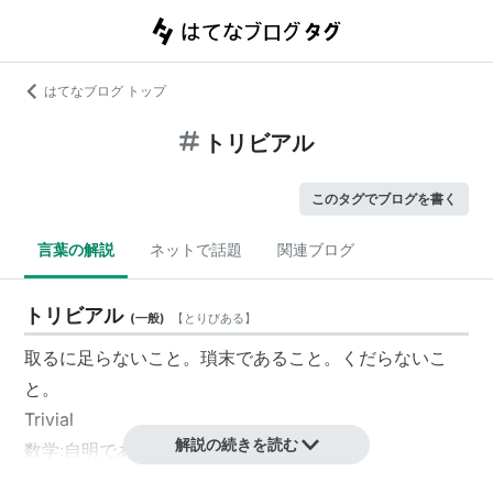
はてなブログ トップ
トリビアル
このタグでブログを書く
言葉の解説
ネットで話題
関連ブログ
トリビアル
(
一般
)
【
とりびある
】
取るに足らないこと。瑣末であること。くだらないこ
と。
Trivial
解説の続きを読む
数学:自明であること。