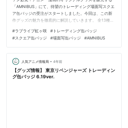
「AMNIBUS」にて、待望のトレーディング場面写スクエ
ア缶バッジの受注がスタートしました。今回は、この新
作グッズの魅力を徹底的に解説していきます。 全13種の
描き下ろしイラストが魅力！あなたの推しキャラは？ 商
#
ラブライブ虹ヶ咲
#
トレーディング缶バッジ
品詳細 予約購入特典も充実！ どこで買えるの？ なぜこ
#
スクエア缶バッジ
#
場面写缶バッジ
#
AMNIBUS
の缶バッジが人気を集めるのか？ まとめ 全13種の描き下
ろしイラストが魅力！あなたの推しキャラは？ 今回の缶
バッジは、高咲 侑、上原 歩夢、中須 かすみなど、人気
のキャラクターたちが勢ぞろい。それぞれが持つ魅力が
•
人気アニメ情報局
4年前
最大限に引き出された描…
【グッズ情報】 東京リベンジャーズ トレーディン
グ缶バッジ 6.19ver.