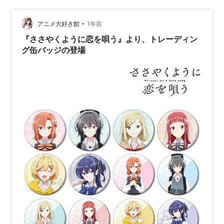
ずれか1種ランダムとなります。 ※ BOX販売は12パック
入りとなります。 ※ 1BOXご注文で全種類が揃います。
•
アニメ大好き館
1年前
発送予定：2…
『ささやくように恋を唄う』より、トレーディン
グ缶バッジの登場