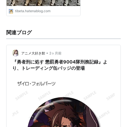
tibeta.hatenablog.com
関連ブログ
•
アニメ大好き館
2ヶ月前
『勇者刑に処す 懲罰勇者9004隊刑務記録』よ
り、トレーディング缶バッジの登場