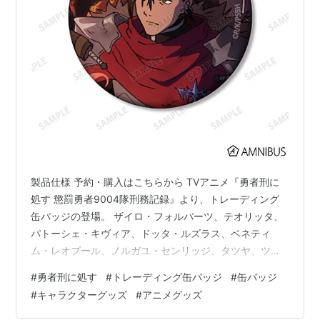
製品仕様 予約・購入はこちらから TVアニメ『勇者刑に
処す 懲罰勇者9004隊刑務記録』より、トレーディング
缶バッジの登場。 ザイロ・フォルバーツ、テオリッタ、
パトーシェ・キヴィア、ドッタ・ルズラス、ベネティ
ム・レオプール、ノルガユ・センリッジ、タツヤ、ツァ
ーヴ、ジェイス・パーチラクト、ニーリィ、ライノー、
#
勇者刑に処す
#
トレーディング缶バッジ
#
缶バッジ
フレンシィ・マスティボルトのイラストが缶バッジに。
#
キャラクターグッズ
#
アニメグッズ
トレーディング缶バッジ 製品仕様 素材：紙、ブリキ サ
イズ：（約）直径56mm ※ 単品販売は全12種のうち、い