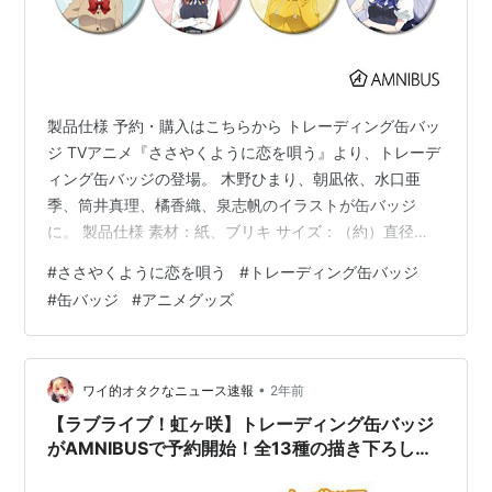
製品仕様 予約・購入はこちらから トレーディング缶バッ
ジ TVアニメ『ささやくように恋を唄う』より、トレーデ
ィング缶バッジの登場。 木野ひまり、朝凪依、水口亜
季、筒井真理、橘香織、泉志帆のイラストが缶バッジ
に。 製品仕様 素材：紙、ブリキ サイズ：（約）直径
56mm 発送予定： 2025年10月上旬より順次発送 予約期
#
ささやくように恋を唄う
#
トレーディング缶バッジ
間： 2025年07月23日まで受付 【金額】 単品： ¥
#
缶バッジ
#
アニメグッズ
400（税抜） ¥ 440（税込） BOX： ¥ 4,800（税抜） ¥
5,280（税込） 予約・購入はこちらから トレーディング
缶バッジ お買い得アイテムが大集合！買うならやっぱり
楽天市場 こちらの記事が気に入ったら…
•
ワイ的オタクなニュース速報
2年前
【ラブライブ！虹ヶ咲】トレーディング缶バッジ
がAMNIBUSで予約開始！全13種の描き下ろしイ
ラストが魅力！