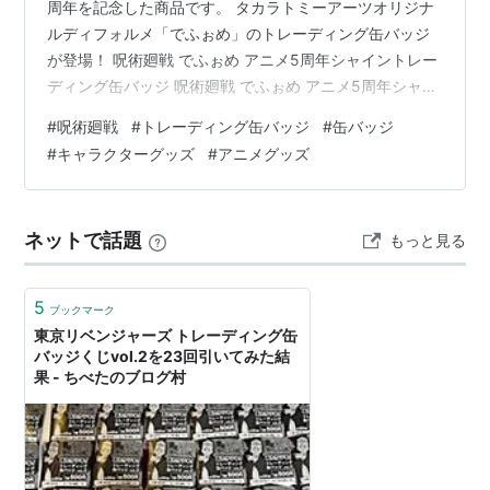
周年を記念した商品です。 タカラトミーアーツオリジナ
ルディフォルメ「でふぉめ」のトレーディング缶バッジ
が登場！ 呪術廻戦 でふぉめ アニメ5周年シャイントレー
ディング缶バッジ 呪術廻戦 でふぉめ アニメ5周年シャイ
ントレーディング缶バッジ 製品仕様 【1BOX】8個入り
#
呪術廻戦
#
トレーディング缶バッジ
#
缶バッジ
【サイズ】高さ約56mm 発売日： ２６年０８月未定 参
#
キャラクターグッズ
#
アニメグッズ
考価格： 4,840円(税込) 予約・購入はこちらから 呪術廻
戦 でふぉめ アニメ5周年シャイントレーディング缶バッ
ジ こちらの記事が気に入ったらはてなIDで読者になろう
ネットで話題
もっと見る
blogcircle.jp ランキング参加中ア…
5
ブックマーク
東京リベンジャーズ トレーディング缶
バッジくじvol.2を23回引いてみた結
果 - ちべたのブログ村