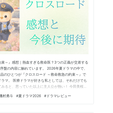
約束～』感想｜熱血すぎる救命医？3つの正義が交差する
序盤の内容に触れています。 2026年夏ドラマの中で、
品のひとつが『クロスロード ～救命救急の約束～』で
ドラマ。 医療ドラマが好きな私としては、それだけでも
てみると、思っていた以上に主人公が熱い！ 今田美桜さ
命も救うことをあきらめない」という強い信念を持つ若き
磯村勇斗
#
夏ドラマ2026
#
ドラマレビュー
。 その気持ちはよく分かる。 でも正直、 「普通、こん
ないのでは…