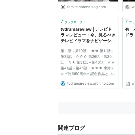
farsite.hatenablog.com
wa
7
7
ブックマーク
ブッ
tvdramareview | テレビド
有 
ラマレビュー：今、見るべき
ドラ
テレビドラマをナビゲーショ
ン！
第１話～第10話 ☆☆ 第11話～
第25話 ☆☆☆ 第26話～第30
話 ☆★ 第31話～第40話 ☆☆
第41話～第45話 ☆☆★ 東海テ
レビ開局50周年の記念作品とい
う触込みに値するか否かは置いて
tvdramareview.archino.com
w
おくとして、ヒロインたちの浮き
沈み同様に、ドラマのできばえも
実に浮き沈みが激しい。ヒロイン
である双子の姉妹・真帆と澪を演
じる本当の双子...
関連ブログ