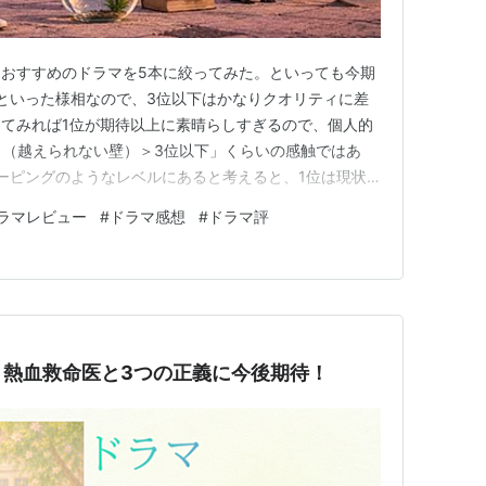
おすすめのドラマを5本に絞ってみた。といっても今期
といった様相なので、3位以下はかなりクオリティに差
てみれば1位が期待以上に素晴らしすぎるので、個人的
＞（越えられない壁）＞3位以下」くらいの感触ではあ
ーピングのようなレベルにあると考えると、1位は現状
にある。もちろんこの先の展開によるところはあるが、序
ラマレビュー
#
ドラマ感想
#
ドラマ評
か、数年に一度レベルのクオリティであるかもしれない。
位作品のレビューになる。 …
｜熱血救命医と3つの正義に今後期待！