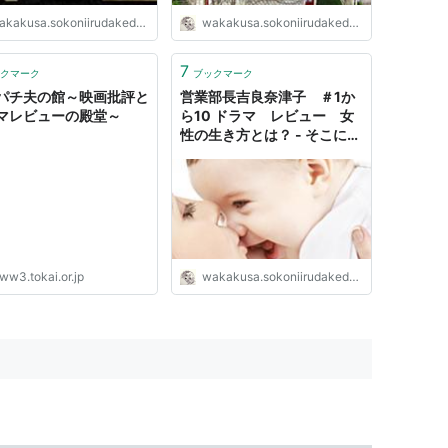
kakusa.sokoniirudakedeii.com
wakakusa.sokoniirudakedeii.com
7
クマーク
ブックマーク
パチ夫の館～映画批評と
営業部長吉良奈津子 ＃1か
マレビューの殿堂～
ら10 ドラマ レビュー 女
性の生き方とは？ - そこにい
るだけでいい
ww3.tokai.or.jp
wakakusa.sokoniirudakedeii.com