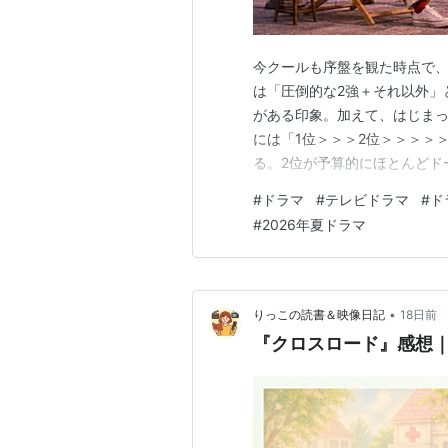
今クールも序盤を観た時点で、
は「圧倒的な2強＋それ以外」
がある印象。加えて、はじまっ
には「1位＞＞＞2位＞＞＞＞
る。2位が予算的にほとんどド
ちょっと考えられないレベル
#
ドラマ
#
テレビドラマ
#
ド
盤の展開は年間ベストどころ
#
2026年夏ドラマ
なのでこの記事はほとんど、1
•
りっこの読書＆映像日記
18日前
『クロスロード』感想