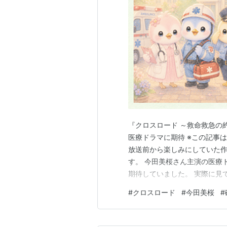
『クロスロード ～救命救急の
医療ドラマに期待 ※この記事は
放送前から楽しみにしていた作
す。 今田美桜さん主演の医療
期待していました。 実際に見
ん演じる春木遥は、「どんな
#
クロスロード
#
今田美桜
#
救命医です。 患者を救いたい
なに暴走していたら病院が回ら