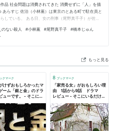
作品 社会問題は消費されてきた 消費せずに「人」を描
hk.jp あらすじ 佐治（小林薫）は東京のとある町で駐在員と
らしている。 ある日、女の刑事（尾野真千子）が佐治
が逮捕したストーカー常習犯の男が何者かに殺されたこと
えのない殺人
#
小林薫
#
尾野真千子
#
橋本じゅん
身が殺人容疑をかけられていることに気づいた佐治は自分
ー
声…
もっと見る
8
ックマーク
ブックマーク
がけずおもしろかったマ
「家売る女」がおもしろい理
ゲーム「銀と金」のドラ
由 1話から9話 ドラマ
ビューです。 - そこにい
レビュー - そこにいるだけで
けでいい
いい