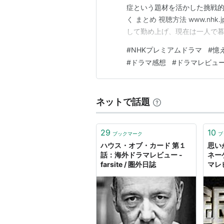
症という題材を活かした挑戦的
く まとめ 視聴方法 www.n
して勤め上げ、現在は一人で暮
の家にやってきて、過去に彼
#
NHKプレミアムドラマ
#
憶
を伝える。話をするうちに自
#
ドラマ感想
#
ドラマレビュ
が殺人を犯すなどありえないと
ネットで話題
29
10
ブックマーク
ブ
ハウス・オブ・カード 第１
思い
話：海外ドラマレビュー -
ネー
farsite / 圏外日誌
マレ
るだ