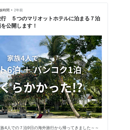
•
族時間
2年前
旅行 ５つのマリオットホテルに泊まる７泊
額を公開します！
族4人での７泊9日の海外旅行から帰ってきました～～