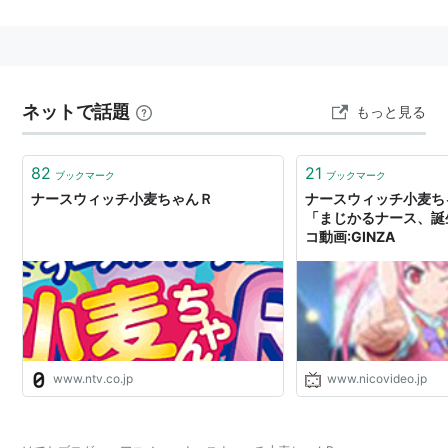
ューアル版。
前作をベースにしながらも、キャラクター設定は一新さ
れている。
スタッフ
ネットで話題
もっと見る
原作：タツノコプロ
82
21
ブックマーク
ブックマーク
監督：川口敬一郎
ナースウィッチ小麦ちゃんＲ
ナースウィッチ小麦ち
シリーズ構成：村上桃子
「まじかるナース、誕生
コ動画:GINZA
脚本：村上桃子、ふでやすかずゆき
キャラクター原案：渡辺明夫
キャラクターデザイン：佐野隆雄
サブキャラクターデザイン・総作画監督：大沢美奈
プロップデザイン・総作画監督：後藤圭佑
www.ntv.co.jp
www.nicovideo.jp
美術デザイン：比留間崇
怪人デザイン：森木靖泰
美術監督：吉田美千子（スタジオちゅーりっぷ）