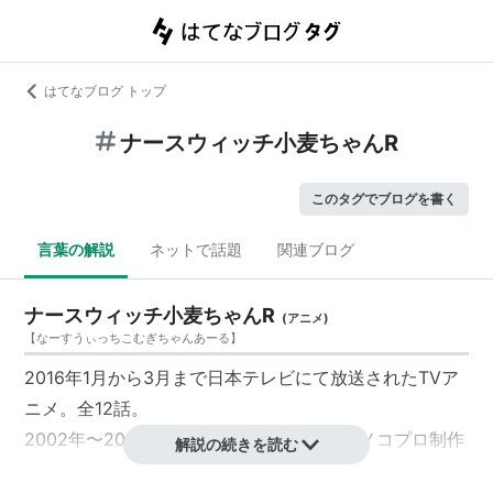
はてなブログ トップ
ナースウィッチ小麦ちゃんR
このタグでブログを書く
言葉の解説
ネットで話題
関連ブログ
ナースウィッチ小麦ちゃんR
(
アニメ
)
【
なーすうぃっちこむぎちゃんあーる
】
2016年1月から3月まで日本テレビにて放送されたTVア
ニメ。全12話。
2002年〜2005年にかけて展開されたタツノコプロ制作
解説の続きを読む
のOVA『ナースウィッチ小麦ちゃんマジカルて』のリニ