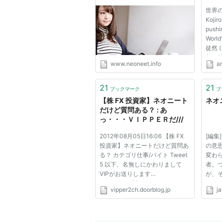
う！
世界
Kojir
pushin
Wor
徒然 (
想・哲
www.neoneet.info
a
( 22
常・ラ
( 7 
21
21
ブックマーク
ブ
ション
【株 FX 投資家】ネオニート
ネオニ
だけど質問ある？ : あ
っ・・・ＶＩＰＰＥＲだ///
2012年08月05日16:06 【株 FX
[編集
投資家】ネオニートだけど質問あ
の意
る？ カテゴリ仕事/バイト Tweet
変わ
5 以下、名無しにかわりまして
者。
VIPがお送りします
が、
2012/07/28(土) 21:19:01.86
でき
vipper2ch.doorblog.jp
ja
ID:j+qbs1C40 |･ω･｀)ｿｫｰｯ… |)彡
生活
ｻｯ 7 以下、名無しにかわりまして
であ
VIPがお送りします
こと
2012/07/28(土) 21:27:08.31
トの