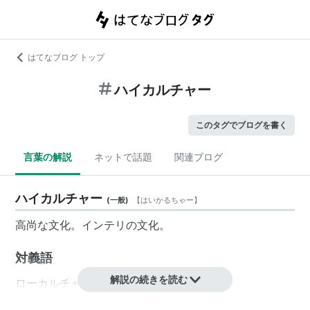
はてなブログ トップ
ハイカルチャー
このタグでブログを書く
言葉の解説
ネットで話題
関連ブログ
ハイカルチャー
(
一般
)
【
はいかるちゃー
】
高尚な文化。インテリの文化。
対義語
解説の続きを読む
ローカルチャー、サブカルチャー