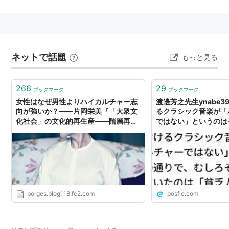
ネットで話題
もっと見る
266
29
ブックマーク
ブックマーク
女性はなぜ男性よりハイカルチャー志
渡邊芳之先生ynabe
向が強いか？――片岡栄美『「大衆文
るクラシック音楽が「
化社会」の文化的再生産――階層再生
ではない」というのは
産、文化的再生産とジェンダー構造の
しろその市場を支えて
リンケージ』読解
人の教養主義」である
borges.blog118.fc2.com
posfie.com