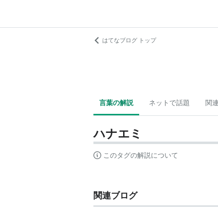
はてなブログ トップ
言葉の解説
ネットで話題
関
ハナエミ
このタグの解説について
関連ブログ