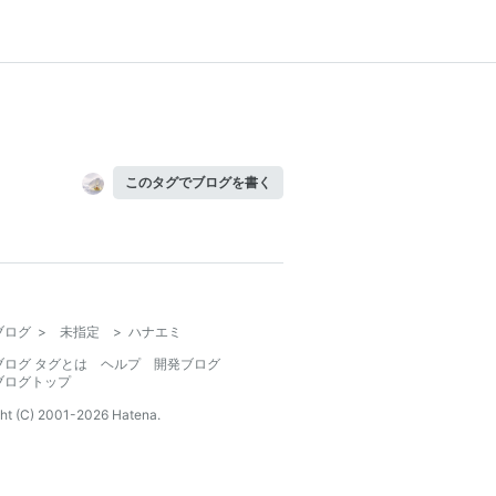
このタグでブログを書く
ブログ
>
未指定
>
ハナエミ
ブログ タグとは
ヘルプ
開発ブログ
ブログトップ
ht (C) 2001-
2026
Hatena.