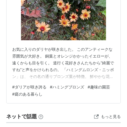
お気に入りのダリヤが咲き出した。 このアンティークな
雰囲気が大好き。 銅葉とオレンジかかったイエローが、
遠くからも目を引く。 道行く花好きさんたちから”綺麗で
すね”と声をかけられるの。 「ハミングムロンズ・ニッポ
ン」は、 その名の通りブロンズ葉が特徴。 鮮やかな花色
との対比がとても美しい。 多花性で放っておいても自然
#
ダリアが咲き誇る
#
ハミングブロンズ
#
趣味の園芸
にコンパクトにまとまって咲く。 従来のダリアより小輪
#
庭のある暮らし
で可愛らしさも満点💜💜💜 ちょっと懐かしく感じたりも
する・・・ なかなか趣のある品種です。 花苗 プチダリ
ア ハミングブロンズ ニッポン 3.5号価格：750円（税
ネットで話題
もっと見る
込、送料別) (2023/9/28時点) 楽天で購入 小輪銅葉 ダ…