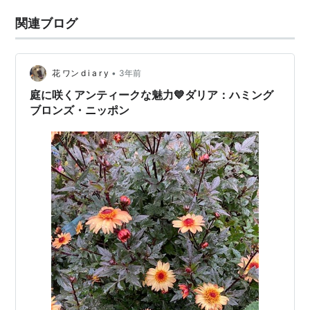
関連ブログ
•
花 ワン d i a r y
3年前
庭に咲くアンティークな魅力💙ダリア：ハミング
ブロンズ・ニッポン