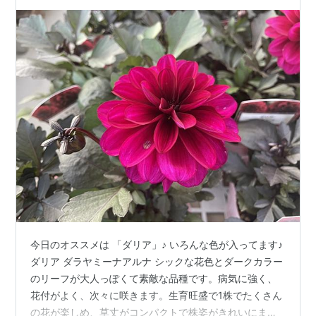
#flowers #植物 #cute #green #ギャラリーダリ
ア
今日のオススメは 「ダリア」♪ いろんな色が入ってます♪
ダリア ダラヤミーナアルナ シックな花色とダークカラー
のリーフが大人っぽくて素敵な品種です。病気に強く、
花付がよく、次々に咲きます。生育旺盛で1株でたくさん
の花が楽しめ、草丈がコンパクトで株姿がきれいにまと