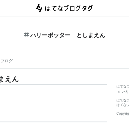
ハリーポッター としまえん
連ブログ
まえん
はてな
>
ハリ
はてな
はてな
Copyrig