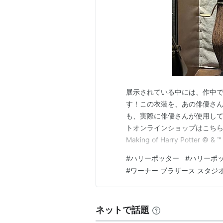
展示されている中には、作中
す！この衣装を、あの俳優さん
も、実際に俳優さんが使用して
トオンラインショップはこちら Homepag
Making of Harry Potter © 
らいふ：X（旧Twitter）トリニ
#
ハリーポッター
#
ハリーポ
#
ワーナー ブラザース スタジ
ネットで話題