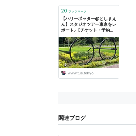
20
ブックマーク
【ハリーポッター@としまえ
ん】スタジオツアー東京をレ
ポート♪【チケット・予約時
間前の入場編】 - 🍀tue-
noie
www.tue.tokyo
関連ブログ