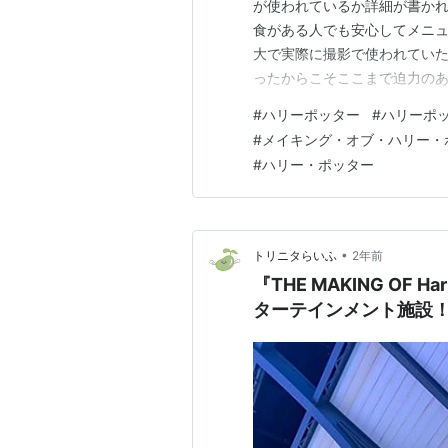
が使われているか詳細が書か
食がある人でも安心してメニュ
大で実際に撮影で使われてい
ったからこそここまで迫力のあ
ゴイと思うばかりです😊 アニメ
#
ハリーポッター
#
ハリーポ
Warner Bros. Studio Tour Tok
#
メイキング・オブ・ハリー・
#
ハリー・ポッター
•
トリニタらいふ
2年前
『THE MAKING OF H
ターテインメント施設