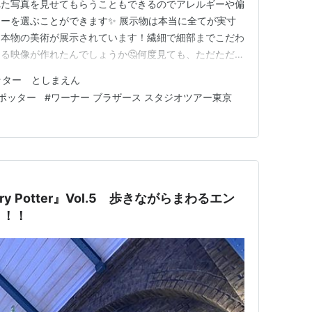
れた写真を見せてもらうこともできるのでアレルギーや偏
ーを選ぶことができます✨ 展示物は本当に全てが実寸
た本物の美術が展示されています！繊細で細部までこだわ
る映像が作れたんでしょうか🤔何度見ても、ただただス
イトオンラインショップはこちら Homepage -
ッター としまえん
yo - The Making of Harry Potter © &…
ポッター
#
ワーナー ブラザース スタジオツアー東京
arry Potter』Vol.5 歩きながらまわるエン
！！！