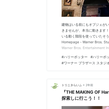
建物はいる前にもオブジェがい
きませんが、本当に動きます
いる動く階段を使っていたそう
Homepage - Warner Bros. Stud
Warner Bros. Entertai
タらいふ：Instagram
#
ハリーポッター
#
ハリーポ
#
ワーナー ブラザース スタジ
•
トリニタらいふ
2年前
『THE MAKING OF H
探索しに行こう！！