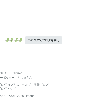
このタグでブログを書く
ブログ
>
未指定
ーポッター としまえん
ブログ タグとは
ヘルプ
開発ブログ
ブログトップ
ht (C) 2001-
2026
Hatena.