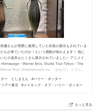
で俳優さんが実際に着用していた衣装の展示もされていま
たちが来ていたのか！という感動が味わえます！ 他に
いた小道具もたくさん展示されていました✨ アニメイ
e - Warner Bros. Studio Tour Tokyo - The
& ™ Warner Bros. Entertainment Inc. （おわり） トリニタ
タらいふ：Instagram
ッター としまえん
#
ハリー・ポッター
オツアー東京
#
メイキング・オブ・ハリー・ポッター
もっと見る