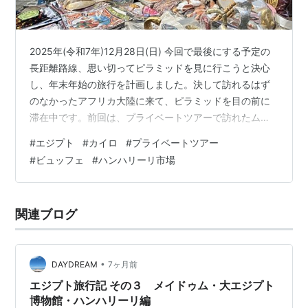
2025年(令和7年)12月28日(日) 今回で最後にする予定の
長距離路線、思い切ってピラミッドを見に行こうと決心
し、年末年始の旅行を計画しました。決して訪れるはず
のなかったアフリカ大陸に来て、ピラミッドを目の前に
滞在中です。前回は、プライベートツアーで訪れたムハ
ンマド・アリ・モスクの話を書いています。 fuwari-
#
エジプト
#
カイロ
#
プライベートツアー
x.hatenablog.com 1時半を回り、ランチに向かうことに
#
ビュッフェ
#
ハンハリーリ市場
なりました。ほとんど信号のないエジプトでは、信号で
曲がるというような技ができないので、延々一方通行を
迂回しながら目的地へ向かうような形になります。この
関連ブログ
ときも、サラディン城塞を左折できれば近いのに、わざ
わざ1周近く…
•
DAYDREAM
7ヶ月前
エジプト旅行記 その３ メイドゥム・大エジプト
博物館・ハンハリーリ編