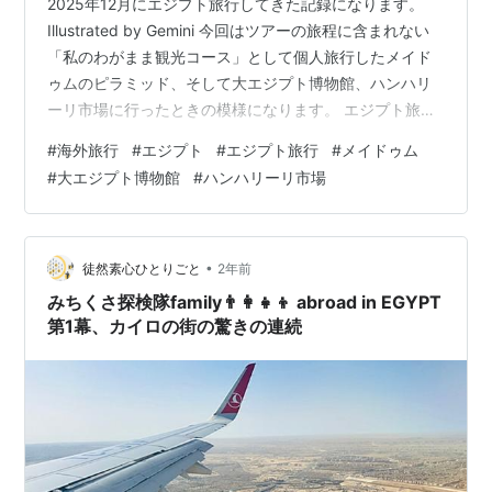
2025年12月にエジプト旅行してきた記録になります。
Illustrated by Gemini 今回はツアーの旅程に含まれない
「私のわがまま観光コース」として個人旅行したメイド
ゥムのピラミッド、そして大エジプト博物館、ハンハリ
ーリ市場に行ったときの模様になります。 エジプト旅行
記 その３ メイドゥム・大エジプト博物館・ハンハリーリ
#
海外旅行
#
エジプト
#
エジプト旅行
#
メイドゥム
編 ギザからメイドゥムへ 大エジプト博物館（GEM） ハ
#
大エジプト博物館
#
ハンハリーリ市場
ンハリーリ市場 エジプト旅行記 その３ メイドゥム・大
エジプト博物館・ハンハリーリ編 ギザからメイドゥムへ
前日はギザのピラミッド観光だったため、そのままギザ
のホテルで一泊。翌日は他のツアー客とは別行動の日。
•
徒然素心ひとりごと
2年前
…
みちくさ探検隊family👨‍👩‍👧‍👦 abroad in EGYPT
第1幕、カイロの街の驚きの連続