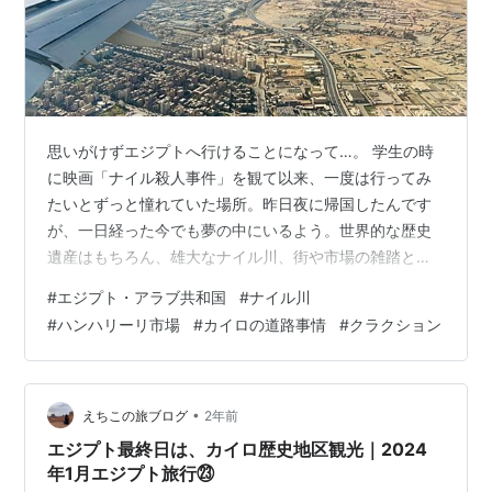
思いがけずエジプトへ行けることになって…。 学生の時
に映画「ナイル殺人事件」を観て以来、一度は行ってみ
たいとずっと憧れていた場所。昨日夜に帰国したんです
が、一日経った今でも夢の中にいるよう。世界的な歴史
遺産はもちろん、雄大なナイル川、街や市場の雑踏と活
気、クラクションがやまない道路、そこを悠然と横断す
#
エジプト・アラブ共和国
#
ナイル川
る人達…、なにもかもが圧倒的な世界…それがエジプト！
#
ハンハリーリ市場
#
カイロの道路事情
#
クラクション
1日目：エジプト考古学博物館 2日目：ルクソール神殿、
カルナック神殿 王家の谷、ツタンカーメンの墓、ハトシ
ェプスト女王の葬祭殿、メムノン巨像 3日目：ハン・ハ
リーリ市場、アズハル・モスク、カイロタワー 4日目：
•
えちこの旅ブログ
2年前
ギザのピラミッド群、クフ王のピラミ…
エジプト最終日は、カイロ歴史地区観光｜2024
年1月エジプト旅行㉓