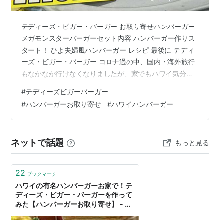
テディーズ・ビガー・バーガー お取り寄せハンバーガー
メガモンスターバーガーセット内容 ハンバーガー作りス
タート！ ひよ夫婦風ハンバーガー レシピ 最後に テディ
ーズ・ビガー・バーガー コロナ過の中、国内・海外旅行
もなかなか行けなくなりましたが、家でもハワイ気分を
楽しみたいと思い、今回ハワイのハンバーガー有名店の
#
テディーズビガーバーガー
ハンバーガーをお取り寄せしてみました。 テディーズ・
#
ハンバーガーお取り寄せ
#
ハワイハンバーガー
ビガー・バーガーとは、ハワイのローカルから絶大な人
気を誇り、２００１年から１９年連続ベストバーガー賞
受賞の記録を更新中のバーガーショップです。 日本にも
ネットで話題
もっと見る
店舗が何店舗もあり、６月に江の島店がオープンされま
す。 ハワイの店舗でいただいた、…
22
ブックマーク
ハワイの有名ハンバーガーお家で！テ
ディーズ・ビガー・バーガーを作って
みた【ハンバーガーお取り寄せ】 - ひ
よ夫婦smile・グルメ旅行記