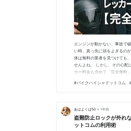
エンジンが動かない、事故で
い時、真っ先に頭をよぎるのが
体は無料の業者を見つけても
せんよね。 しかし、その心配
カー料金も含めて「完全無料
ム」の利用術を、その仕組みか
#
バイクハイシャドットコム
かないバイクのレッカー料金が
ィーラーとの費用の違いを比較
•
あはよくば50
1年前
盗難防止ロックが外れ
ットコムの利用術