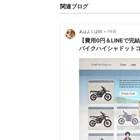
関連ブログ
•
あはよくば50
1年前
【費用0円＆LINEで
バイクハイシャドット