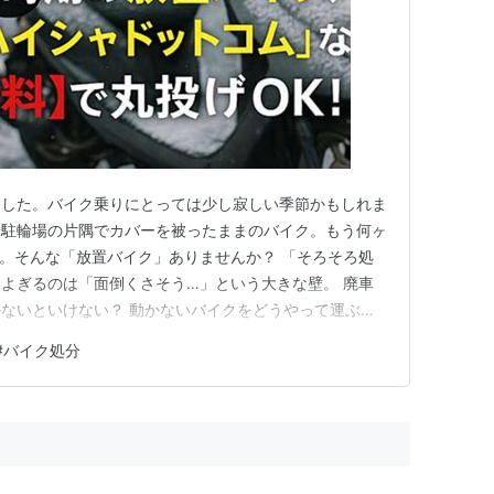
ました。バイク乗りにとっては少し寂しい季節かもしれま
や駐輪場の片隅でカバーを被ったままのバイク。もう何ヶ
。そんな「放置バイク」ありませんか？ 「そろそろ処
よぎるのは「面倒くさそう…」という大きな壁。 廃車
ないといけない？ 動かないバイクをどうやって運ぶ
ていくらかかるんだろう？ 考えるだけで嫌になって、ま
#
バイク処分
そんな悪循環に陥っているケースは少なくありません。
」も、すべて「0円」で解決…