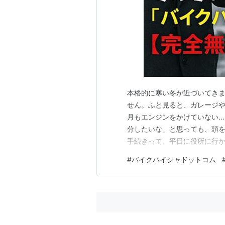
本格的に寒い冬が近づいてき
せん。ふと見ると、ガレージ
月もエンジンをかけていない…
分したいな」と思っても、頭を
手続きって、平日に役所に行か
の？ 処分費用やレッカー代っ
#
バイクハイシャドットコム
た来年に持ち越してしまう。
しかし、その「面倒」も「費用