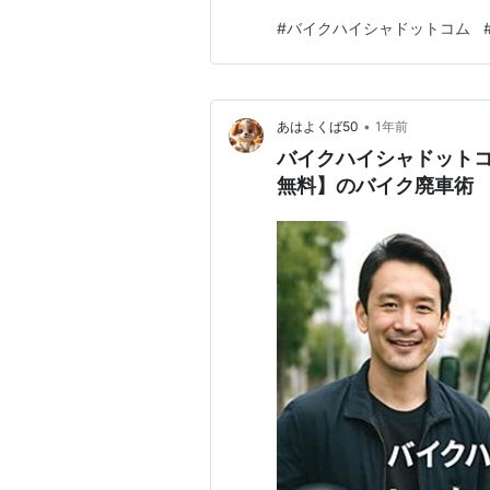
安や疑問をすべて解消しつつ
#
バイクハイシャドットコム
す。 事故証明がある、事故歴
このページを読めば「もう悩ま
•
あはよくば50
1年前
バイクハイシャドット
無料】のバイク廃車術