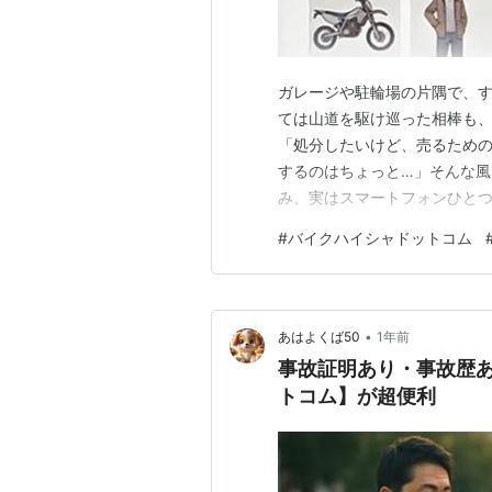
ガレージや駐輪場の片隅で、
ては山道を駆け巡った相棒も
「処分したいけど、売るため
するのはちょっと…」そんな風
み、実はスマートフォンひとつ
う。 この記事では、面倒な売
#
バイクハイシャドットコム
フロードバイクを手間なく処分
ム」について徹底的に解説し
•
あはよくば50
1年前
事故証明あり・事故歴
トコム】が超便利