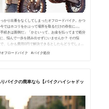
すっかり出番をなくしてしまったオフロードバイク。かつ
、今ではホコリをかぶって場所を取るだけの存在に…。
の手続きは面倒だ」「かといって、お金を払ってまで処分
に、悩んで一歩を踏み出せずにいませんか？ その悩
で、しかも費用0円で解決できるとしたらどうでしょ
却手続きや余計な出費を一切せずに、乗らなくなったオ
#
オフロードバイク
#
バイク処分
できる画期的なサービス 「バイクハイシャドットコ
ていきます。売却や譲渡といった他の…
ありバイクの廃車なら【バイクハイシャドッ