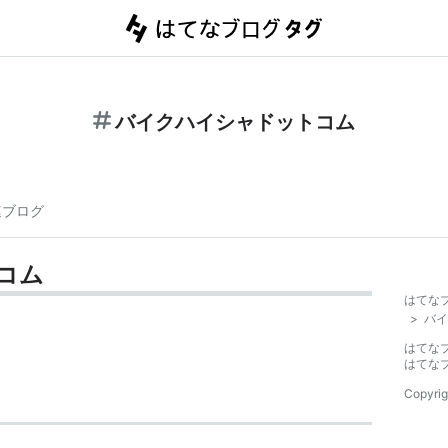
バイクハイシャドットコム
連ブログ
コム
はてな
>
バイ
はてな
はてな
Copyrig