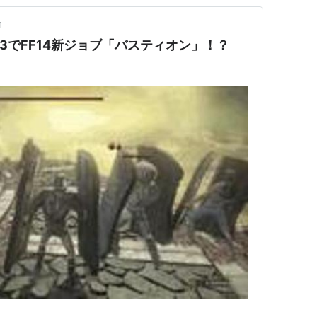
前
I】DS3でFF14新ジョブ「バスティオン」！？