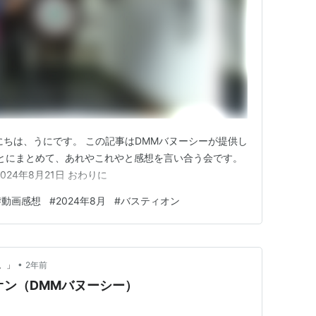
にちは、うにです。 この記事はDMMバヌーシーが提供し
とにまとめて、あれやこれやと感想を言い合う会です。
024年8月21日 おわりに
#
動画感想
#
2024年8月
#
バスティオン
•
。」
2年前
オン（DMMバヌーシー）