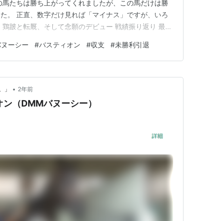
の馬たちは勝ち上がってくれましたが、この馬だけは勝
た。 正直、数字だけ見れば「マイナス」ですが、いろ
 鶏跛と転厩、そして念願のデビュー 戦績振り返り 最終
結果：回収率と感想 おわりに ブログランキング参加中！
バヌーシー
#
バスティオン
#
収支
#
未勝利引退
ランキング参加中競馬 ランキング参加中一口馬主 鶏跛と
この馬…
•
。」
2年前
ィオン（DMMバヌーシー）