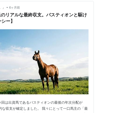
•
。」
6ヶ月前
退のリアルな最終収支。バスティオンと駆け
ーシー】
今回は出資馬であるバスティオンの最後の年次分配が
終的な収支が確定しました。 我々にとって一口馬主の「最