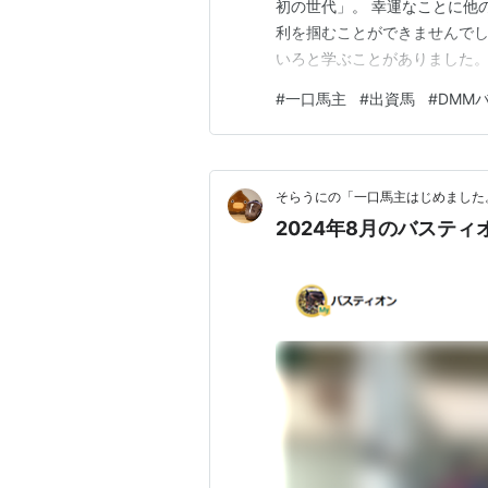
初の世代」。 幸運なことに他
利を掴むことができませんでし
いろと学ぶことがありました。
収支 支出の部 収入の部 最終
#
一口馬主
#
出資馬
#
DMM
ランキング参加中競馬が好き 
転厩、そして念願のデビュー 
そらうにの「一口馬主はじめました
2024年8月のバステ