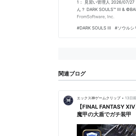
1： 見習い管理人 2026/07/27 (
ん？ DARK SOULS™ III & ©BAN
FromSoftware, Inc.
#
DARK SOULS III
#
ソウルシ
関連ブログ
•
エックス神ゲームクリップ
13日
【FINAL FANTAS
魔甲の大盾でガチ装甲