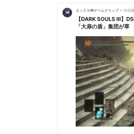
•
エックス神ゲームクリップ
10日
【DARK SOULS II
「大扉の盾」集団が草