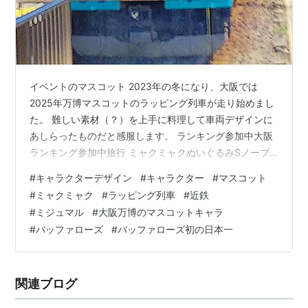
イベントのマスコット 2023年の冬になり、大阪では
2025年万博マスコットのラッピング列車が走り始めまし
た。 難しい素材（？）を上手に料理して車両デザインに
あしらったものだと感服します。 ランキング参加中大阪
ランキング参加中旅行 ミャクミャクぬいぐるみSノーブ
ランド品Amazon www.youtube.com 大阪メトロは先頭
#
キャラクターデザイン
#
キャラクター
#
マスコット
車両に導入したようですが、マスコットそのものを全面
#
ミャクミャク
#
ラッピング列車
#
近鉄
に出さず、赤・青・白の曲線をうまくデザインしてイメ
#
ミジュマル
#
大阪万博のマスコットキャラ
ージを出しています。
#
バッファローズ
#
バッファローズ初の日本一
関連ブログ