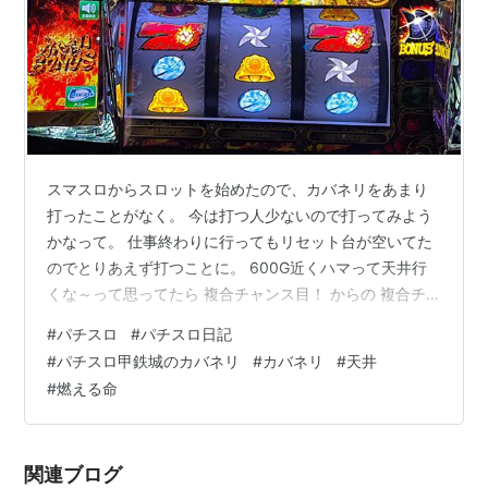
スマスロからスロットを始めたので、カバネリをあまり
打ったことがなく。 今は打つ人少ないので打ってみよう
かなって。 仕事終わりに行ってもリセット台が空いてた
のでとりあえず打つことに。 600G近くハマって天井行
くな～って思ってたら 複合チャンス目！ からの 複合チ
ャンス目！ ありえない話！ (しかも失敗した) お前も出て
#
パチスロ
#
パチスロ日記
くるんかい！ どうせ天井だしどっちでもいいわ！ ってな
#
パチスロ甲鉄城のカバネリ
#
カバネリ
#
天井
感じで最悪の形でCZやらされてイライラがやばいです。
#
燃える命
駆け抜けたらまじで許せんぞカバネリ！ 許す！ とらぶる
みたいな乗り方するじゃん！ おれ、カバネリのこと好き
かもしれん... この調子で燃やしてくぞ～！ 美馬も燃やし
関連ブログ
て当然っ…