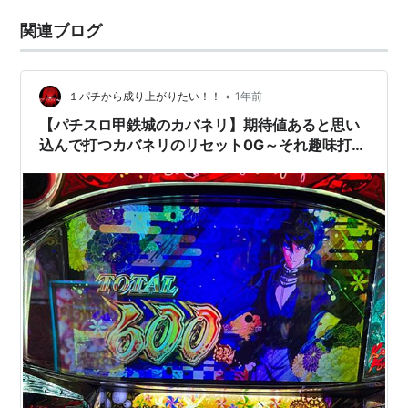
関連ブログ
•
１パチから成り上がりたい！！
1年前
【パチスロ甲鉄城のカバネリ】期待値あると思い
込んで打つカバネリのリセット0G～それ趣味打ち
～☝