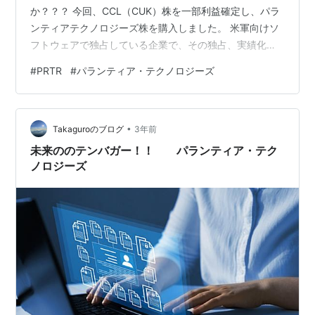
か？？？ 今回、CCL（CUK）株を一部利益確定し、パラ
ンティアテクノロジーズ株を購入しました。 米軍向けソ
フトウェアで独占している企業で、その独占、実績化
後、民間用途に展開している企業です。 意思決定ソフト
#
PRTR
#
パランティア・テクノロジーズ
ウェアを販売している会社です。 創業者であるピータ
ー・ティールのZERO to ONEという本を読み、この会社
の株を購入しました。 単にいい技術を開発すればいい、
•
という本かな？と思っていたのですが、販売チャンネル
Takaguroのブログ
3年前
までしっかり考えられている点に驚きました。販売が重
未来ののテンバガー！！ パランティア・テク
要なのは当たり前なので…
ノロジーズ