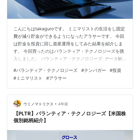
こんにちはtakaguroです。 ミニマリストの生活をし固定
費が減り貯金ができるようになったアラサーです。 今回
は貯金を投資に回し資産運用をしてみた結果を紹介しま
す。 今回買ったのはパランティア・テクノロジーズを購
入しました。 パランティア・テクノロジーズ: データ解
析とセキュリティのリーディングカンパニー はじめに デ
#
パランティア・テクノロジーズ
#
テンバガー
#
投資
ータが現代社会においてますます重要な役割を果たして
#
ミニマリスト
#
アラサー
いることは言うまでもありません。情報の洪水が押し寄
せ、そのデータから有益なインサイトを得ることが企業
の成功に欠かせない要素となっています。こうしたデー
タ解析とセキュリティの分野でリーディングカンパニー
•
ウミノマトリクス
4年前
として知られるのが、パランテ…
【PLTR】パランティア・テクノロジーズ【米国株
個別銘柄紹介】