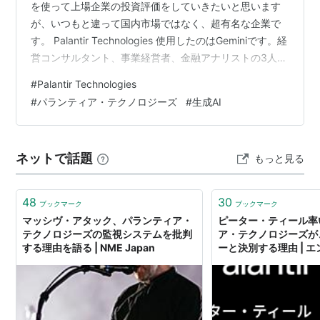
を使って上場企業の投資評価をしていきたいと思います
が、いつもと違って国内市場ではなく、超有名な企業で
す。 Palantir Technologies 使用したのはGeminiです。経
営コンサルタント、事業経営者、金融アナリストの3人で
議論して評価するような形にしています。 高度なデータ
#
Palantir Technologies
解析とAI（人工知能）を活用したソフトウェア・プラッ
#
パランティア・テクノロジーズ
#
生成AI
トフォームを提供する企業で、有名な起業家のピータ
ー・ティールが作った会社です。 今やもう勢いがすごす
ぎるな。 ここ1年で2倍以上か。 さていきましょう。
ネットで話題
もっと見る
Palantir Technologies (PLTR…
48
30
ブックマーク
ブックマーク
マッシヴ・アタック、パランティア・
ピーター・ティール率
テクノロジーズの監視システムを批判
ア・テクノロジーズが
する理由を語る | NME Japan
ーと決別する理由 | 
羅針盤｜HRmedia