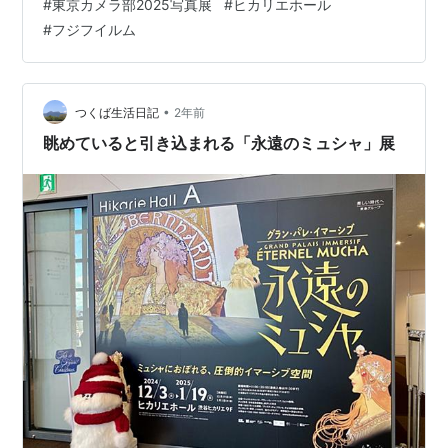
#
東京カメラ部2025写真展
#
ヒカリエホール
FUJIFILMさんの展示ブースです。私の写真は右下です。
#
フジフイルム
東京カメラ部写真展2025は、入場無料で13日と14日は11
時から20時まで、最終日の15日は11時から18時30分とな
っています。広いホールの中に、約1,100作品が展示され
ています。ご都合つ…
•
つくば生活日記
2年前
眺めていると引き込まれる「永遠のミュシャ」展