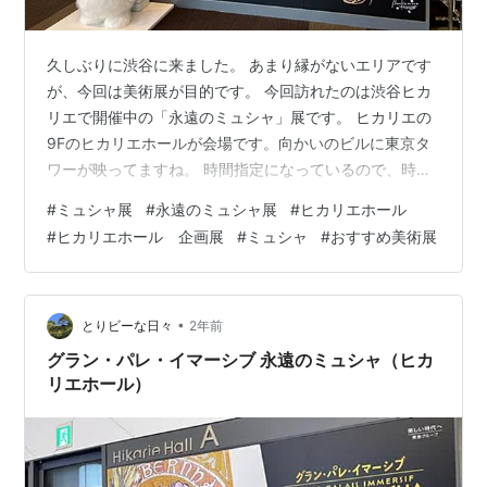
久しぶりに渋谷に来ました。 あまり縁がないエリアです
が、今回は美術展が目的です。 今回訪れたのは渋谷ヒカ
リエで開催中の「永遠のミュシャ」展です。 ヒカリエの
9Fのヒカリエホールが会場です。向かいのビルに東京タ
ワーが映ってますね。 時間指定になっているので、時間
になったら入場します。混雑はしてないです。 まず全面
#
ミュシャ展
#
永遠のミュシャ展
#
ヒカリエホール
がスクリーンになっている部屋でミュシャについての紹
#
ヒカリエホール 企画展
#
ミュシャ
#
おすすめ美術展
介映像をみます。 没入感がハンパ無いです❗ しかも展示
は全て撮影OKです🎵 アルフォンス・ミュシャはポスター
のデザインで一役有名になった画家です。 --- チェコ出
身でフランスなどで活躍したグラフィックデザイナー、
•
とりビーな日々
2年前
イラストレーター、 画家…
グラン・パレ・イマーシブ 永遠のミュシャ（ヒカ
リエホール）