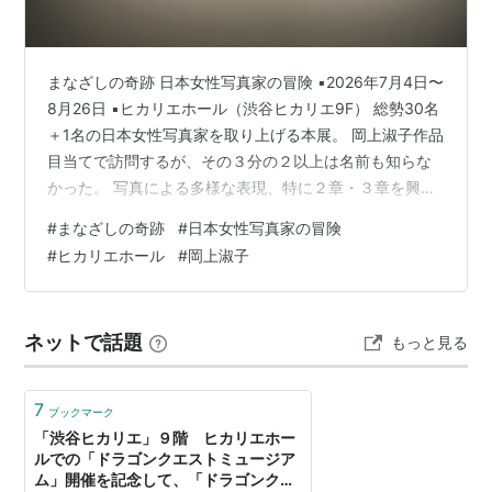
まなざしの奇跡 日本女性写真家の冒険 ▪️2026年7月4日〜
8月26日 ▪️ヒカリエホール（渋谷ヒカリエ9F） 総勢30名
＋1名の日本女性写真家を取り上げる本展。 岡上淑子作品
目当てで訪問するが、その３分の２以上は名前も知らな
かった。 写真による多様な表現、特に２章・３章を興味
深く観る。 ２章「記録と記憶」では、常磐とよ子（横浜
#
まなざしの奇跡
#
日本女性写真家の冒険
の遊郭地帯の女性たちの日常を撮影した「危険な毒
#
ヒカリエホール
#
岡上淑子
花」）、志賀理江子（自らが暮らしていた宮城県の集落
にて住人から語られた記憶や逸話をきっかけとして紡が
れた「螺旋海岸」）、米田知子（20世紀の著名な知識人
ネットで話題
もっと見る
が生前に使用していた眼鏡のレンズ越しに、その人物に
まつわる手紙や原稿を…
7
ブックマーク
「渋谷ヒカリエ」９階 ヒカリエホー
ルでの「ドラゴンクエストミュージア
ム」開催を記念して、「ドラゴンクエ