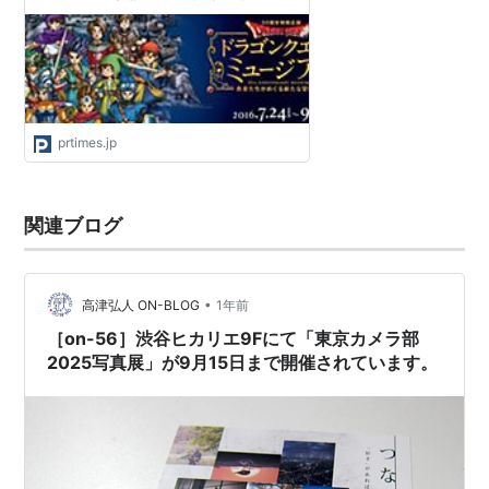
スト」の「序曲」を、東横線渋谷駅の
発車メロディとして期間限定で使用し
ます！
prtimes.jp
関連ブログ
•
高津弘人 ON-BLOG
1年前
［on-56］渋谷ヒカリエ9Fにて「東京カメラ部
2025写真展」が9月15日まで開催されています。