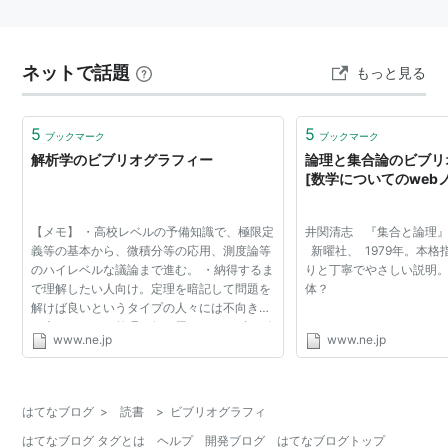
ネットで話題
もっと見る
5
5
ブックマーク
ブックマーク
解析学のビブリオグラフィー
論理と集合論のビブリ
[数学についてのweb
【メモ】 ・高校レベルの予備知識で、極限定
井関清志 『集合と論理』 
義等の基本から、微積分等の応用、測度論等
新曜社、 1979年。本
のハイレベルな議論まで進む。 ・納得するま
りと丁寧でやさしい説明
で理解したい人向け。定理を暗記して問題を
体？
解けば良いというタイプの人々には不向き。
・古いせいか、整理が行き届いておらず、ビ
www.ne.jp
www.ne.jp
ジュアル的にはイマイチ。 ・『解析概論』：
学部初年度向...
はてなブログ
>
読書
>
ビブリオグラフィ
はてなブログ タグとは
ヘルプ
開発ブログ
はてなブログトップ