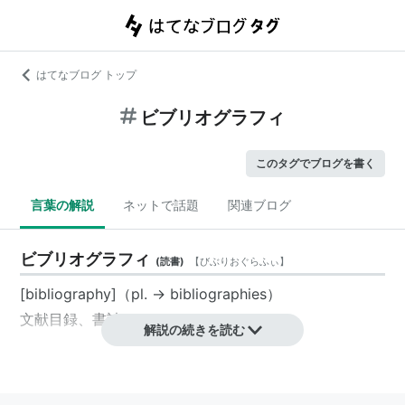
はてなブログ トップ
ビブリオグラフィ
このタグでブログを書く
言葉の解説
ネットで話題
関連ブログ
ビブリオグラフィ
(
読書
)
【
びぶりおぐらふぃ
】
[bibliography]（pl. → bibliographies）
文献目録、書誌
解説の続きを読む